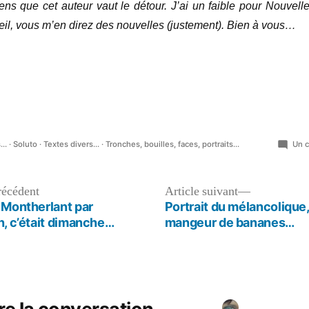
iens que cet auteur vaut le détour. J’ai un faible pour Nouvell
œil, vous m’en direz des nouvelles (justement). Bien à vous…
..
·
Soluto
·
Textes divers...
·
Tronches, bouilles, faces, portraits...
Un 
Article
Article
récédent
Article suivant
précédent :
suivant :
 Montherlant par
Portrait du mélancolique
n, c’était dimanche…
mangeur de bananes…