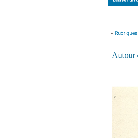
‣
Rubrique
Autour