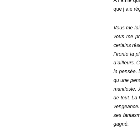
A l’amie qu
que j’aie ré
Vous me lai
vous me prê
certains ré
l’ironie la 
d’ailleurs.
la pensée. E
qu’une pens
manifeste. J
de tout. La 
vengeance. J
ses fantas
gagné.