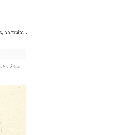
, portraits...
il y a 3 ans