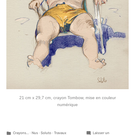
21 cm x 29,7 cm, crayon Tombow, mise en couleur
numérique
Publié
Crayons...
·
Nus
·
Soluto
·
Travaux
Laisser un