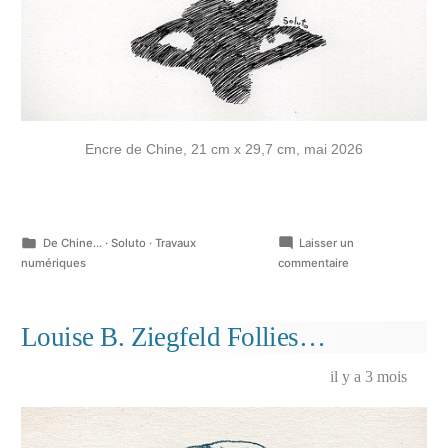
Encre de Chine, 21 cm x 29,7 cm, mai 2026
Publié
De Chine...
·
Soluto
·
Travaux
Laisser un
dans
sur
numériques
commentaire
Dessins
de
canicule…
Louise B. Ziegfeld Follies…
il y a 3 mois