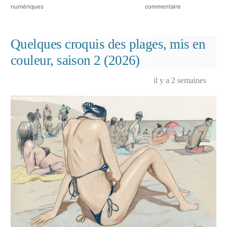
dans
sur
numériques
commentaire
D’autres
croquis
des
Quelques croquis des plages, mis en
plages,
couleur, saison 2 (2026)
mis
en
couleur,
il y a 2 semaines
saison
2
(2026)