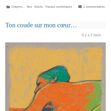
Publié
sur
Crayons...
·
Nus
·
Soluto
·
Travaux numériques
2 commentaires
dans
Que
croq
des
Ton coude sur mon cœur…
plag
mis
il y a 2 mois
en
coul
sais
2
(202