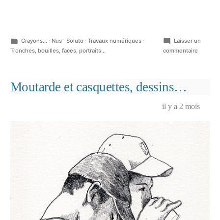
Publié
Crayons...
·
Nus
·
Soluto
·
Travaux numériques
·
Laisser un
dans
sur
Tronches, bouilles, faces, portraits...
commentaire
Ton
coude
sur
Moutarde et casquettes, dessins…
mon
cœur…
il y a 2 mois