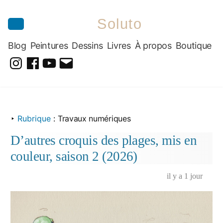
Soluto
Blog
Peintures
Dessins
Livres
À propos
Boutique
@soluto_peinturesdessins
Soluto-
@solutopeintureetdessin.5311
solutoblog@gmail.com
Peintures-
Aller
Dessins
au
‣
Rubrique
:
Travaux numériques
contenu
D’autres croquis des plages, mis en
couleur, saison 2 (2026)
il y a 1 jour