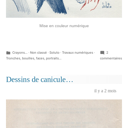
Mise en couleur numérique
Publié
Crayons...
·
Non classé
·
Soluto
·
Travaux numériques
·
2
dans
sur
Tronches, bouilles, faces, portraits...
commentaires
Mou
et
cas
Dessins de canicule…
des
il y a 2 mois