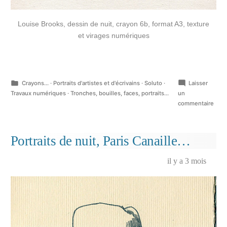
Louise Brooks, dessin de nuit, crayon 6b, format A3, texture
et virages numériques
Publié
Crayons...
·
Portraits d'artistes et d'écrivains
·
Soluto
·
Laisser
dans
Travaux numériques
·
Tronches, bouilles, faces, portraits...
un
sur
commentaire
Loui
B.
Zieg
Portraits de nuit, Paris Canaille…
Foll
il y a 3 mois