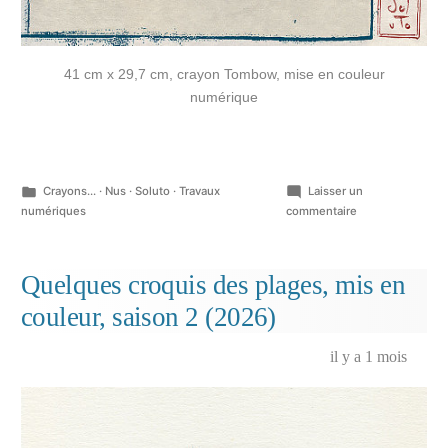
41 cm x 29,7 cm, crayon Tombow, mise en couleur
numérique
Publié
Crayons...
·
Nus
·
Soluto
·
Travaux
Laisser un
dans
sur
numériques
commentaire
Quelques
croquis
des
Quelques croquis des plages, mis en
plages,
couleur, saison 2 (2026)
mis
en
couleur,
il y a 1 mois
saison
2
(2026)