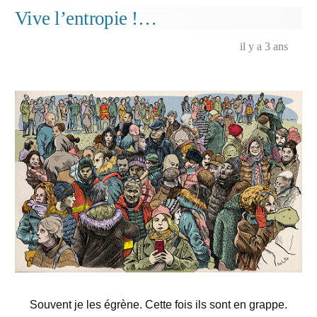
film
Vive l’entropie !…
« Le
Tém
il y a 3 ans
de
Moc
Souvent je les égrène. Cette fois ils sont en grappe.