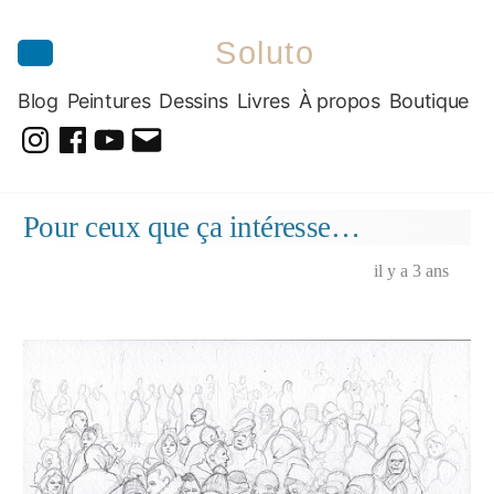
Soluto
Blog
Peintures
Dessins
Livres
À propos
Boutique
@soluto_peinturesdessins
Soluto-
@solutopeintureetdessin.5311
solutoblog@gmail.com
Peintures-
Aller
Pour ceux que ça intéresse…
Dessins
au
contenu
il y a 3 ans