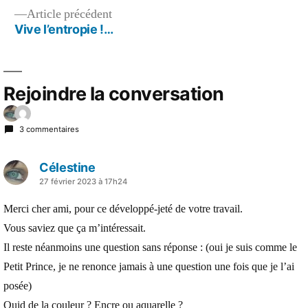
Article
Article précédent
l’article
précédent :
Vive l’entropie !…
Rejoindre la conversation
3 commentaires
Célestine
a
27 février 2023 à 17h24
dit :
Merci cher ami, pour ce développé-jeté de votre travail.
Vous saviez que ça m’intéressait.
Il reste néanmoins une question sans réponse : (oui je suis comme le
Petit Prince, je ne renonce jamais à une question une fois que je l’ai
posée)
Quid de la couleur ? Encre ou aquarelle ?