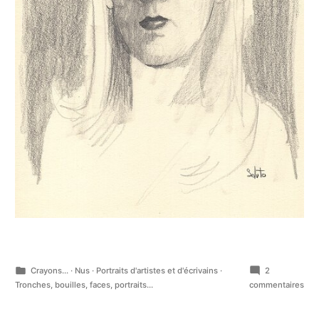
Publié
Crayons...
·
Nus
·
Portraits d'artistes et d'écrivains
·
2
dans
sur
Tronches, bouilles, faces, portraits...
commentaires
Aut
du