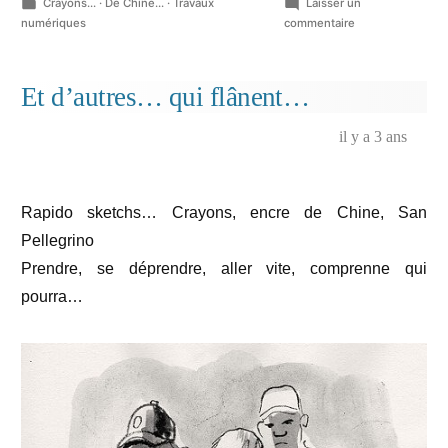
Publié
Crayons...
·
De Chine...
·
Travaux
Laisser un
dans
sur
numériques
commentaire
Romance,
Crayons
de
Et d’autres… qui flânent…
couleur,
20
il y a 3 ans
cm
x
20
cm,
Rapido sketchs… Crayons, encre de Chine, San
mars
Pellegrino
2024
Prendre, se déprendre, aller vite, comprenne qui
pourra…