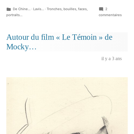
Publié
De Chine...
·
Lavis...
·
Tronches, bouilles, faces,
2
dans
sur
portraits...
commentaires
Et
d’autre
qui
Autour du film « Le Témoin » de
flânent
Mocky…
il y a 3 ans