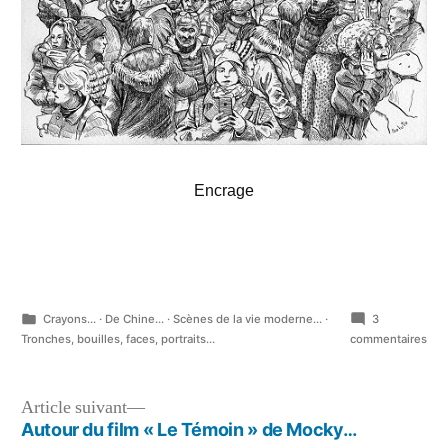
Encrage
Publié
Crayons...
·
De Chine...
·
Scènes de la vie moderne...
·
3
dans
sur
Tronches, bouilles, faces, portraits...
commentaires
Pou
ceu
que
Navigation
Article
Article suivant
ça
suivant :
Autour du film « Le Témoin » de Mocky…
de
int