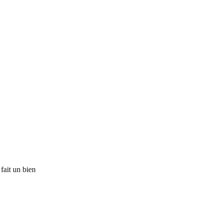
mélancolique,
grand
mangeur
de
bananes…
fait un bien