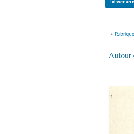
‣
Rubriqu
Autour