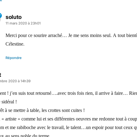
re
soluto
a
11 mars 2020 à 23h01
dit :
Merci pour ce sourire arraché… Je me sens moins seul. A tout bient
Célestine.
Répondre
t
mbre 2020 à 14h39
lent ! j’en suis tout retourné….avec trois fois rien, il arrive à faire… 
 sidéral !
rêt à se mettre à table, les crottes sont cuites !
 « artiste » comme lui et ses différentes oeuvres me redonne tout à cou
m et me rabiboche avec le travail, le talent…un espoir pour tout ceux q
ux au sens noble du terme.