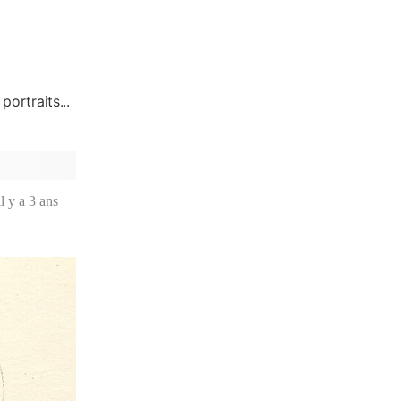
portraits...
il y a 3 ans