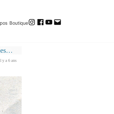
opos
Boutique
@soluto_peinturesdessins
Soluto-
@solutopeintureetdessin.5311
solutoblog@gmail.com
Peintures-
Dessins
anes…
il y a 6 ans