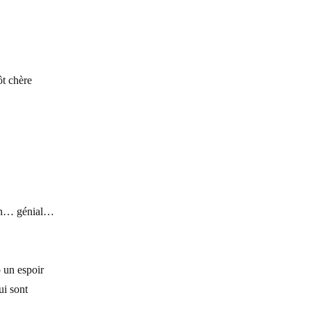
ôt chère
Rien… génial…
p un espoir
ui sont