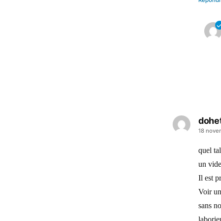
Répond
dohe
a
18 nove
dit :
quel ta
un vide
Il est p
Voir un
sans no
laborie