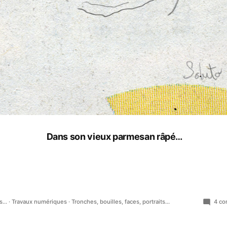
Dans son vieux parmesan râpé…
...
·
Travaux numériques
·
Tronches, bouilles, faces, portraits...
4 co