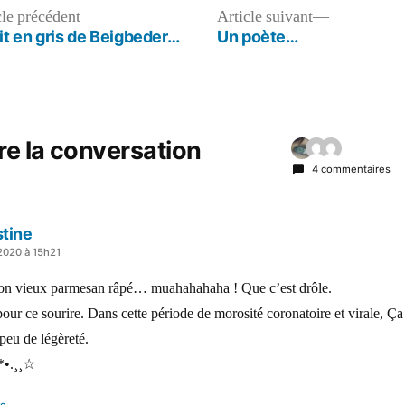
Article
Article
cle précédent
Article suivant
précédent :
suivant :
it en gris de Beigbeder…
Un poète…
re la conversation
4 commentaires
tine
2020 à 15h21
on vieux parmesan râpé… muahahahaha ! Que c’est drôle.
our ce sourire. Dans cette période de morosité coronatoire et virale, Ça 
peu de légèreté.
`*•.¸¸☆