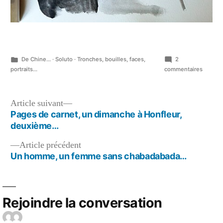
Publié
De Chine...
·
Soluto
·
Tronches, bouilles, faces,
2
dans
sur
portraits...
commentaires
Pages
de
carnet,
Navigation
Article
Article suivant
un
suivant :
Pages de carnet, un dimanche à Honfleur,
de
dimanc
deuxième…
à
l’article
Honfle
Article
Article précédent
précédent :
Un homme, un femme sans chabadabada…
Rejoindre la conversation