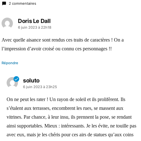
2 commentaires
Doris Le Dall
a
6 juin 2023 à 22h18
dit :
Avec quelle aisance sont rendus ces traits de caractères ! On a
l’impression d’avoir croisé ou connu ces personnages !!
Répondre
soluto
a
6 juin 2023 à 23h25
dit :
On ne peut les rater ! Un rayon de soleil et ils prolifèrent. Ils
s’étalent aux terrasses, encombrent les rues, se massent aux
vitrines. Par chance, à leur insu, ils prennent la pose, se rendant
ainsi supportables. Mieux : intéressants. Je les évite, ne touille pas
avec eux, mais je les chéris pour ces airs de statues qu’aux coins