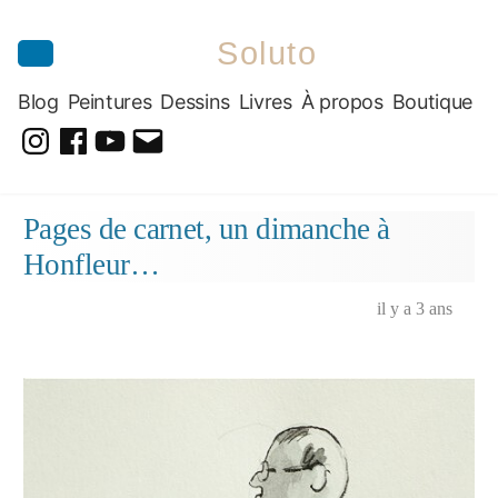
Soluto
Blog
Peintures
Dessins
Livres
À propos
Boutique
@soluto_peinturesdessins
Soluto-
@solutopeintureetdessin.5311
solutoblog@gmail.com
Peintures-
Aller
Pages de carnet, un dimanche à
Dessins
au
Honfleur…
contenu
il y a 3 ans