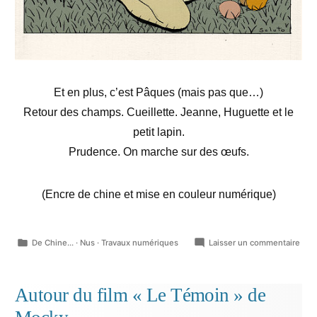
Et en plus, c’est Pâques (mais pas que…)
Retour des champs. Cueillette. Jeanne, Huguette et le
petit lapin.
Prudence. On marche sur des œufs.
(Encre de chine et mise en couleur numérique)
Publié
sur
De Chine...
·
Nus
·
Travaux numériques
Laisser un commentaire
dans
Digr
pasc
vag
Autour du film « Le Témoin » de
japo