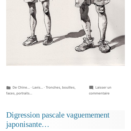
Publié
De Chine...
·
Lavis...
·
Tronches, bouilles,
Laisser un
dans
sur
faces, portraits...
commentaire
Les
mêmes
gens,
Digression pascale vaguemement
partout…
japonisante…
Des
touristes…