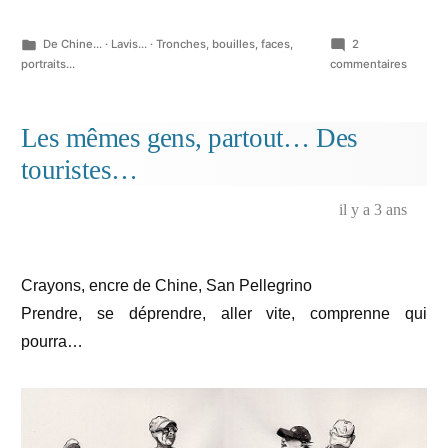
Publié
De Chine...
·
Lavis...
·
Tronches, bouilles, faces,
2
dans
sur
portraits...
commentaires
Et
d’autre
qui
Les mêmes gens, partout… Des
flânent
touristes…
il y a 3 ans
Crayons, encre de Chine, San Pellegrino
Prendre, se déprendre, aller vite, comprenne qui
pourra…