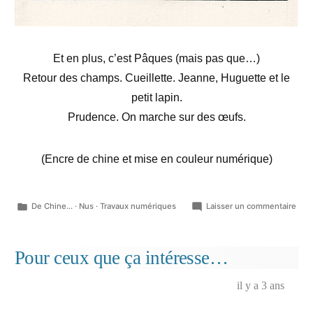
Et en plus, c’est Pâques (mais pas que…)
Retour des champs. Cueillette. Jeanne, Huguette et le
petit lapin.
Prudence. On marche sur des œufs.
(Encre de chine et mise en couleur numérique)
Publié
sur
De Chine...
·
Nus
·
Travaux numériques
Laisser un commentaire
dans
Digr
pasc
vag
Pour ceux que ça intéresse…
japo
il y a 3 ans