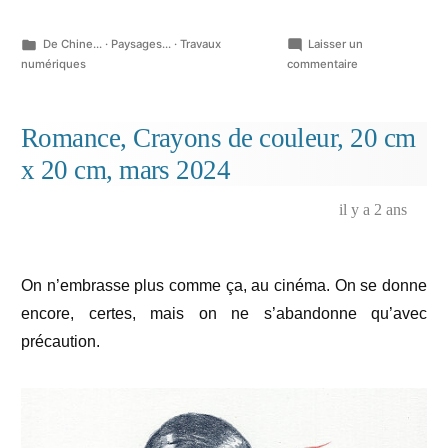
Publié
De Chine...
·
Paysages...
·
Travaux
Laisser un
dans
sur
numériques
commentaire
Le
Havre,
fac-
Romance, Crayons de couleur, 20 cm
similé,
x 20 cm, mars 2024
plaisanterie
numérique…
il y a 2 ans
On n’embrasse plus comme ça, au cinéma. On se donne
encore, certes, mais on ne s’abandonne qu’avec
précaution.