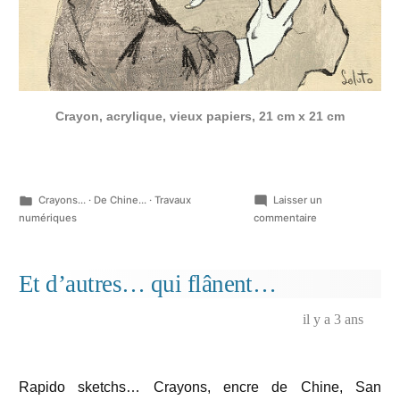
Crayon, acrylique, vieux papiers, 21 cm x 21 cm
Publié
Crayons...
·
De Chine...
·
Travaux
Laisser un
dans
sur
numériques
commentaire
Romance,
Crayons
de
Et d’autres… qui flânent…
couleur,
20
il y a 3 ans
cm
x
20
cm,
Rapido sketchs… Crayons, encre de Chine, San
mars