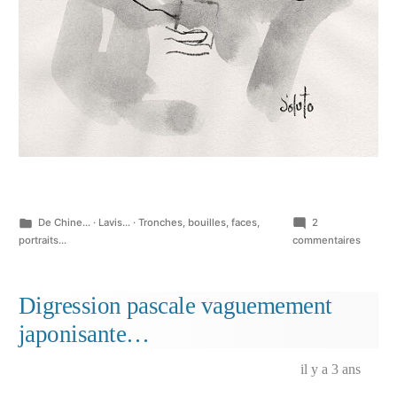
Publié
De Chine...
·
Lavis...
·
Tronches, bouilles, faces,
2
dans
sur
portraits...
commentaires
Et
d’autre
qui
Digression pascale vaguemement
flânent
japonisante…
il y a 3 ans