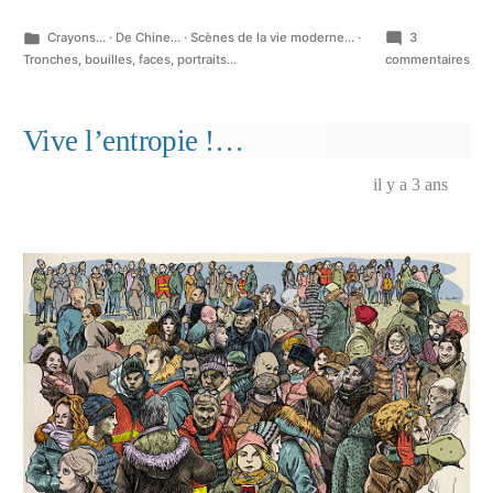
Publié
Crayons...
·
De Chine...
·
Scènes de la vie moderne...
·
3
dans
sur
Tronches, bouilles, faces, portraits...
commentaires
Pou
ceu
que
Vive l’entropie !…
ça
int
il y a 3 ans