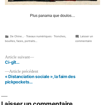
Plus panama que doulos…
Publié
De Chine...
·
Travaux numériques
·
Tronches,
Laisser un
dans
sur
bouilles, faces, portraits...
commentaire
Bada…
Navigation
Article
Article suivant
suivant :
Ci-gît…
de
Article
Article précédent
l’article
précédent :
« Distanciation sociale », la faim des
pickpockets…
Laisser un commentaire