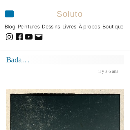
Soluto
Blog
Peintures
Dessins
Livres
À propos
Boutique
@soluto_peinturesdessins
Soluto-
@solutopeintureetdessin.5311
solutoblog@gmail.com
Peintures-
Aller
Bada…
Dessins
au
contenu
il y a 6 ans