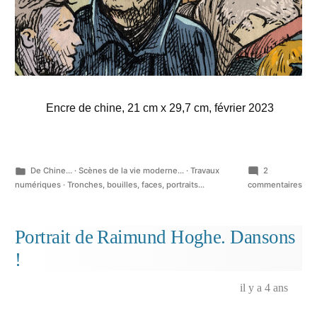
Encre de chine, 21 cm x 29,7 cm, février 2023
Publié
De Chine...
·
Scènes de la vie moderne...
·
Travaux
2
dans
sur
numériques
·
Tronches, bouilles, faces, portraits...
commentaires
Viv
l’en
!…
Portrait de Raimund Hoghe. Dansons
!
il y a 4 ans