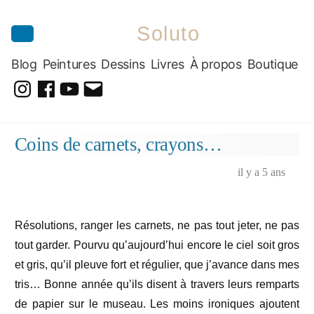
Soluto
Blog
Peintures
Dessins
Livres
À propos
Boutique
@soluto_peinturesdessins
Soluto-
@solutopeintureetdessin.5311
solutoblog@gmail.com
Peintures-
Aller
Coins de carnets, crayons…
Dessins
au
contenu
il y a 5 ans
Résolutions, ranger les carnets, ne pas tout jeter, ne pas
tout garder. Pourvu qu’aujourd’hui encore le ciel soit gros
et gris, qu’il pleuve fort et régulier, que j’avance dans mes
tris… Bonne année qu’ils disent à travers leurs remparts
de papier sur le museau. Les moins ironiques ajoutent