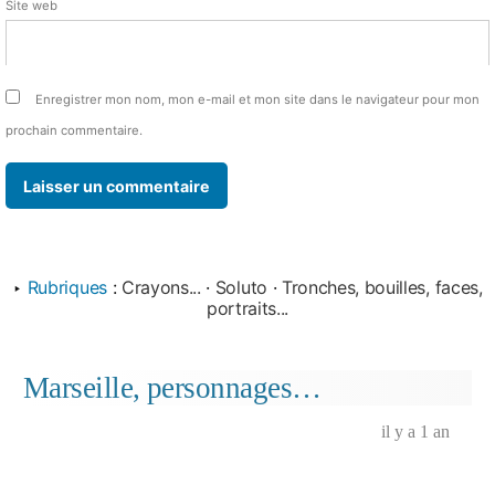
Site web
Enregistrer mon nom, mon e-mail et mon site dans le navigateur pour mon
prochain commentaire.
‣
Rubriques
:
Crayons...
·
Soluto
·
Tronches, bouilles, faces,
portraits...
Marseille, personnages…
il y a 1 an