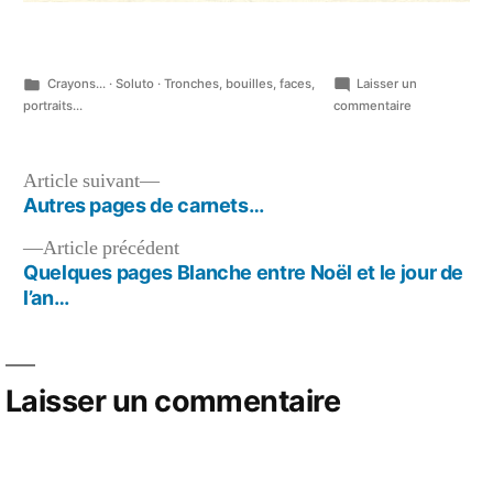
Publié
Crayons...
·
Soluto
·
Tronches, bouilles, faces,
Laisser un
dans
sur
portraits...
commentaire
Coins
de
carnets,
Navigation
Article
Article suivant
crayons…
suivant :
Autres pages de carnets…
de
Article
Article précédent
l’article
précédent :
Quelques pages Blanche entre Noël et le jour de
l’an…
Laisser un commentaire