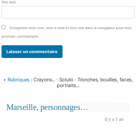
Site web
Enregistrer mon nom, mon e-mail et mon site dans le navigateur pour mon
prochain commentaire.
‣
Rubriques
:
Crayons...
·
Soluto
·
Tronches, bouilles, faces,
portraits...
Marseille, personnages…
il y a 1 an