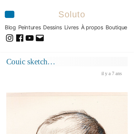
Soluto
Blog
Peintures
Dessins
Livres
À propos
Boutique
@soluto_peinturesdessins
Soluto-
@solutopeintureetdessin.5311
solutoblog@gmail.com
Peintures-
Aller
Couic sketch…
Dessins
au
contenu
il y a 7 ans