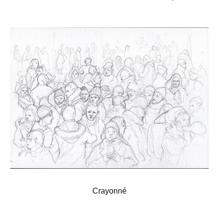
Moc
Crayonné