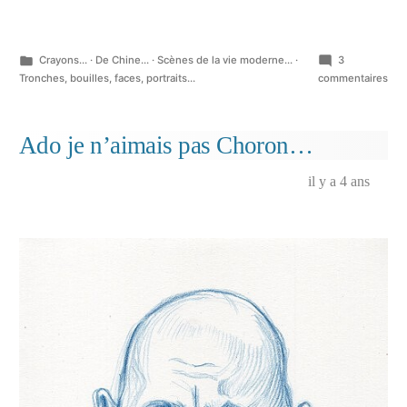
Publié
Crayons...
·
De Chine...
·
Scènes de la vie moderne...
·
3
dans
sur
Tronches, bouilles, faces, portraits...
commentaires
Pou
ceu
que
Ado je n’aimais pas Choron…
ça
int
il y a 4 ans