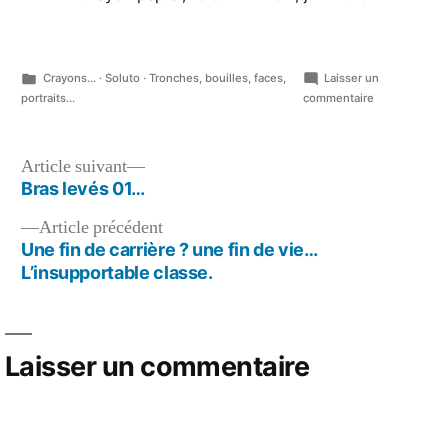
Publié
Crayons...
·
Soluto
·
Tronches, bouilles, faces,
Laisser un
dans
sur
portraits...
commentaire
Couic
sketch…
Navigation
Article
Article suivant
suivant :
Bras levés 01…
de
Article
Article précédent
l’article
précédent :
Une fin de carrière ? une fin de vie…
L’insupportable classe.
Laisser un commentaire