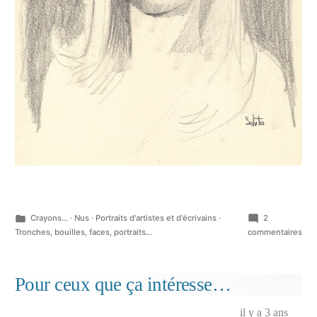
Publié
Crayons...
·
Nus
·
Portraits d'artistes et d'écrivains
·
2
dans
sur
Tronches, bouilles, faces, portraits...
commentaires
Aut
du
film
Pour ceux que ça intéresse…
« Le
Tém
il y a 3 ans
de