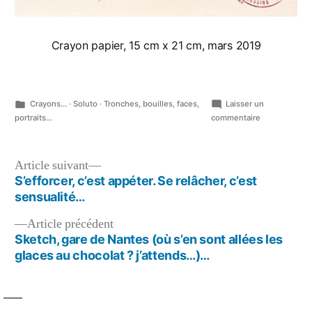
Crayon papier, 15 cm x 21 cm, mars 2019
Publié
Crayons...
·
Soluto
·
Tronches, bouilles, faces,
Laisser un
dans
sur
portraits...
commentaire
Quick
sketch,
crayon
Navigation
Article
Article suivant
Preußischlau
suivant :
S’efforcer, c’est appéter. Se relâcher, c’est
de
Prussian
sensualité…
!…
l’article
Article
Article précédent
précédent :
Sketch, gare de Nantes (où s’en sont allées les
glaces au chocolat ? j’attends…)…