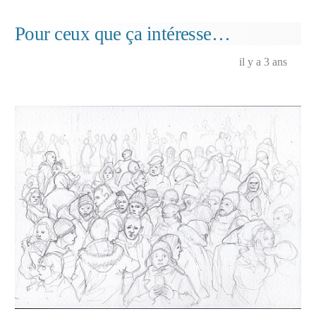
du
film
Pour ceux que ça intéresse…
« Le
Tém
il y a 3 ans
de
Moc