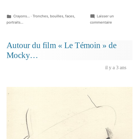
Publié
Crayons...
·
Tronches, bouilles, faces,
Laisser un
dans
sur
portraits...
commentaire
Marseille,
personnages…
Autour du film « Le Témoin » de
Mocky…
il y a 3 ans