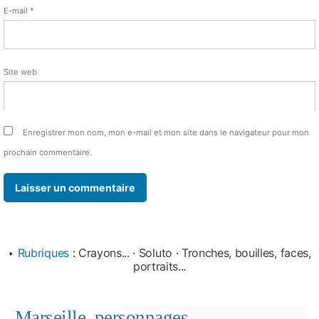
E-mail
*
Site web
Enregistrer mon nom, mon e-mail et mon site dans le navigateur pour mon
prochain commentaire.
‣
Rubriques
:
Crayons...
·
Soluto
·
Tronches, bouilles, faces,
portraits...
Marseille, personnages…