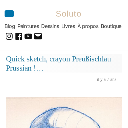
Soluto
Blog
Peintures
Dessins
Livres
À propos
Boutique
@soluto_peinturesdessins
Soluto-
@solutopeintureetdessin.5311
solutoblog@gmail.com
Peintures-
Aller
Quick sketch, crayon Preußischlau
Dessins
au
Prussian !…
contenu
il y a 7 ans