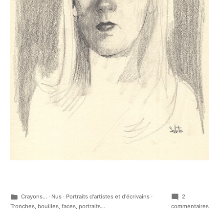
Publié
Crayons...
·
Nus
·
Portraits d'artistes et d'écrivains
·
2
dans
sur
Tronches, bouilles, faces, portraits...
commentaires
Aut