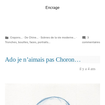
Encrage
Publié
Crayons...
·
De Chine...
·
Scènes de la vie moderne...
·
3
dans
sur
Tronches, bouilles, faces, portraits...
commentaires
Pou
ceu
que
Ado je n’aimais pas Choron…
ça
int
il y a 4 ans