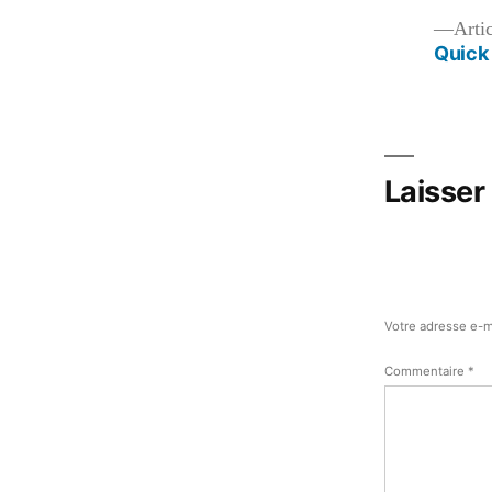
Navigation
Arti
Quick 
de
l’article
Laisser
Votre adresse e-m
Commentaire
*