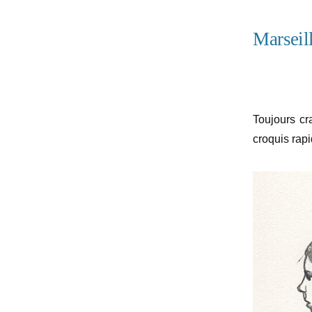
Marseil
Toujours cr
croquis rap