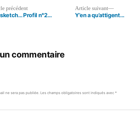
Article
Article
cle précédent
Article suivant
précédent :
suivant :
sketch… Profil n°2…
Y’en a qu’attigent…
 un commentaire
ail ne sera pas publiée.
Les champs obligatoires sont indiqués avec
*