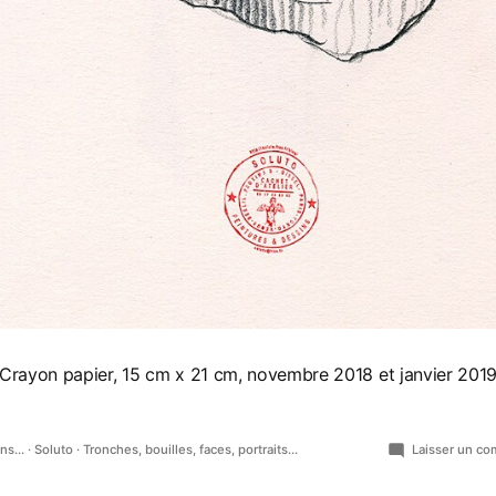
Crayon papier, 15 cm x 21 cm, novembre 2018 et janvier 201
é
ns...
·
Soluto
·
Tronches, bouilles, faces, portraits...
Laisser un co