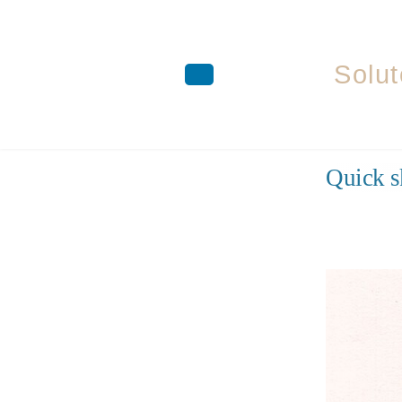
Solut
Aller
Quick s
au
contenu