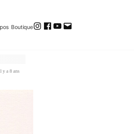
opos
Boutique
@soluto_peinturesdessins
Soluto-
@solutopeintureetdessin.5311
solutoblog@gmail.com
Peintures-
Dessins
il y a 8 ans