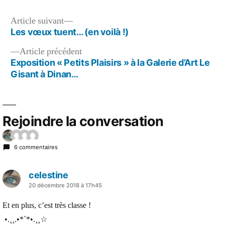
d’atelie
Navigation
Article
Article suivant
suivant :
Les vœux tuent… (en voilà !)
de
Article
Article précédent
l’article
précédent :
Exposition « Petits Plaisirs » à la Galerie d’Art Le
Gisant à Dinan…
Rejoindre la conversation
6 commentaires
celestine
a
20 décembre 2018 à 17h45
dit :
Et en plus, c’est très classe !
•.¸¸.•*`*•.¸¸☆