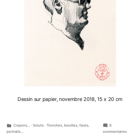
Dessin sur papier, novembre 2018, 15 x 20 cm
Publié
Crayons...
·
Soluto
·
Tronches, bouilles, faces,
6
dans
sur
portraits...
commentaires
Cachet