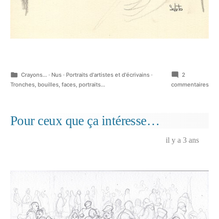
Publié
Crayons...
·
Nus
·
Portraits d'artistes et d'écrivains
·
2
dans
sur
Tronches, bouilles, faces, portraits...
commentaires
Aut
du
film
Pour ceux que ça intéresse…
« Le
Tém
il y a 3 ans
de
Moc