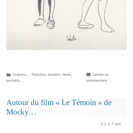
Publié
Crayons...
·
Tronches, bouilles, faces,
Laisser un
dans
sur
portraits...
commentaire
Marseille,
personnages…
Autour du film « Le Témoin » de
Mocky…
il y a 3 ans