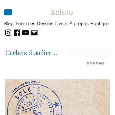
Soluto
Blog
Peintures
Dessins
Livres
À propos
Boutique
@soluto_peinturesdessins
Soluto-
@solutopeintureetdessin.5311
solutoblog@gmail.com
Peintures-
Aller
Cachets d’atelier…
Dessins
au
contenu
il y a 8 ans