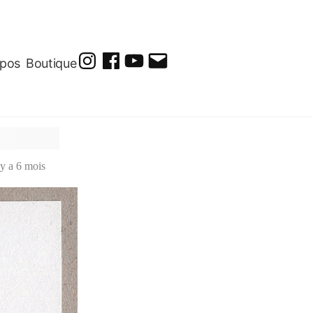
opos
Boutique
@soluto_peinturesdessins
Soluto-
@solutopeintureetdessin.5311
solutoblog@gmail.com
Peintures-
Dessins
 y a 6 mois