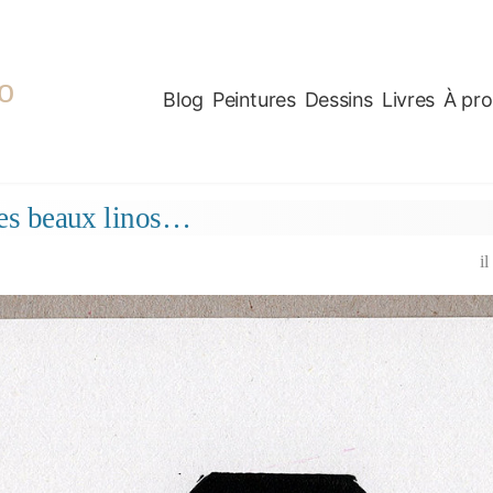
o
Blog
Peintures
Dessins
Livres
À pr
 les beaux linos…
il