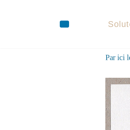
Solut
Aller
Par ici
au
contenu