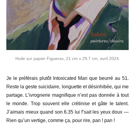
Huile sur papier Figueras, 21 cm x 29,7 cm, avril 2024.
Je le préférais plutôt Intoxicated Man que beurré au 51.
Reste la geste suicidaire, longuette et désinhibée, qui me
partage. L’ivrognerie magnifique n’est pas donnée à tout
le monde. Trop souvent elle crétinise et gâte le talent.
J’aimais mieux quand son 6.35 lui f’sait les yeux doux —
Rien qu’un vertige, comme ça, pour rire, pan ! pan !