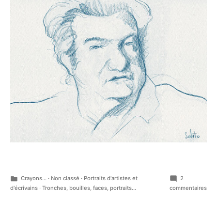
Publié
Crayons...
·
Non classé
·
Portraits d'artistes et
2
dans
sur
d'écrivains
·
Tronches, bouilles, faces, portraits...
commentaires
Yoy
cou
mét