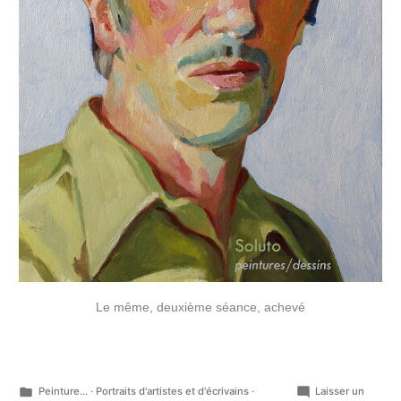
Le même, deuxième séance, achevé
Publié
Peinture...
·
Portraits d'artistes et d'écrivains
·
Laisser un