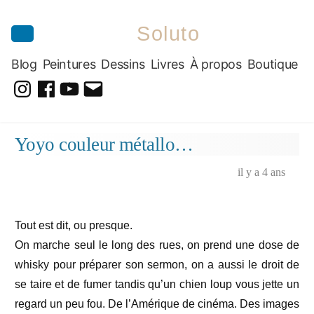
Soluto
Blog
Peintures
Dessins
Livres
À propos
Boutique
@soluto_peinturesdessins
Soluto-
@solutopeintureetdessin.5311
solutoblog@gmail.com
Peintures-
Aller
Yoyo couleur métallo…
Dessins
au
contenu
il y a 4 ans
Tout est dit, ou presque.
On marche seul le long des rues, on prend une dose de
whisky pour préparer son sermon, on a aussi le droit de
se taire et de fumer tandis qu’un chien loup vous jette un
regard un peu fou. De l’Amérique de cinéma. Des images