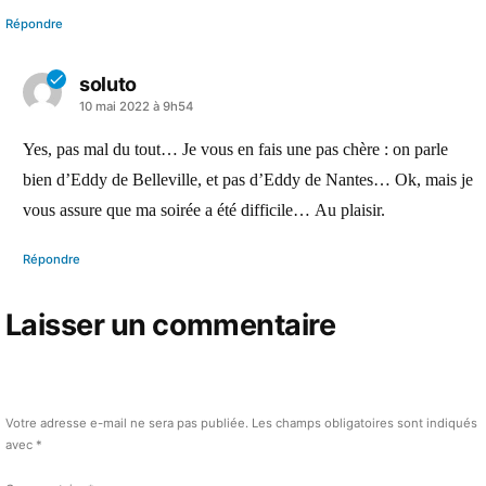
Répondre
soluto
a
10 mai 2022 à 9h54
dit :
Yes, pas mal du tout… Je vous en fais une pas chère : on parle
bien d’Eddy de Belleville, et pas d’Eddy de Nantes… Ok, mais je
vous assure que ma soirée a été difficile… Au plaisir.
Répondre
Laisser un commentaire
Votre adresse e-mail ne sera pas publiée.
Les champs obligatoires sont indiqués
avec
*