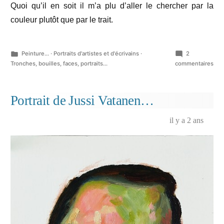
Quoi qu’il en soit il m’a plu d’aller le chercher par la
couleur plutôt que par le trait.
Publié
Peinture...
·
Portraits d'artistes et d'écrivains
·
2
dans
sur
Tronches, bouilles, faces, portraits...
commentaires
Ser
G.
Portrait de Jussi Vatanen…
il y a 2 ans