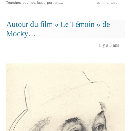
dans
sur
Tronches, bouilles, faces, portraits...
commentaire
Portrait
de
Jussi
Autour du film « Le Témoin » de
Vatanen
Mocky…
il y a 3 ans