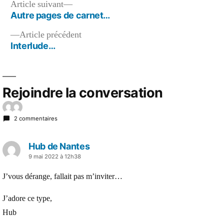
Navigation
Article
Article suivant
suivant :
Autre pages de carnet…
de
Article
Article précédent
l’article
précédent :
Interlude…
Rejoindre la conversation
2 commentaires
Hub de Nantes
a
9 mai 2022 à 12h38
dit :
J’vous dérange, fallait pas m’inviter…
J’adore ce type,
Hub