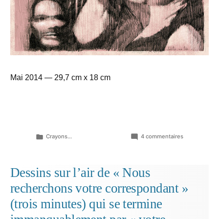
Mai 2014 — 29,7 cm x 18 cm
Publié
sur
Crayons...
4 commentaires
dans
L’ivresse
déjà
diminuée
Dessins sur l’air de « Nous
ou
recherchons votre correspondant »
disparue…
(trois minutes) qui se termine