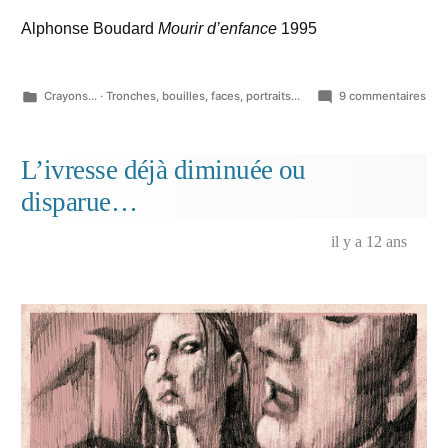
Alphonse Boudard
Mourir d’enfance
1995
Publié
sur
Crayons...
·
Tronches, bouilles, faces, portraits...
9 commentaires
dans
Qui
va
se
L’ivresse déjà diminuée ou
sou
disparue…
il y a 12 ans