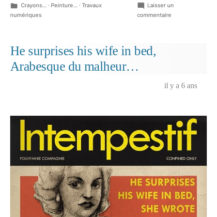
Publié
Crayons...
·
Peinture...
·
Travaux
Laisser un
dans
sur
numériques
commentaire
Ambiance
d’autoroute…
He surprises his wife in bed,
Arabesque du malheur…
il y a 6 ans