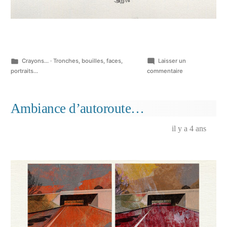
Publié
Crayons...
·
Tronches, bouilles, faces,
Laisser un
dans
sur
portraits...
commentaire
Marseille,
personnages…
Ambiance d’autoroute…
il y a 4 ans