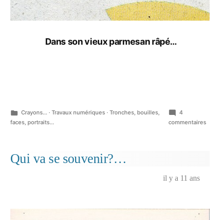
Dans son vieux parmesan râpé…
Publié
Crayons...
·
Travaux numériques
·
Tronches, bouilles,
4
dans
sur
faces, portraits...
commentaires
Portr
du
méla
Qui va se souvenir?…
gran
mang
il y a 11 ans
de
bana