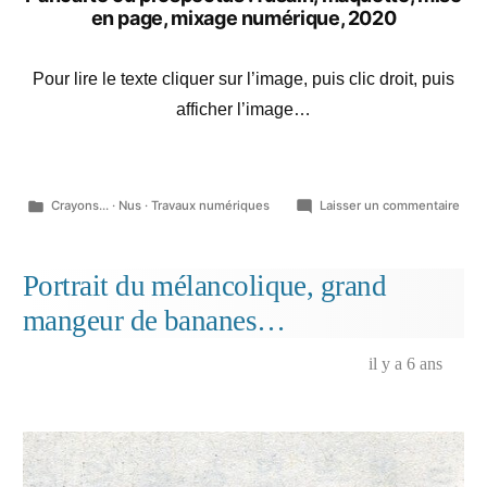
en page, mixage numérique, 2020
Pour lire le texte cliquer sur l’image, puis clic droit, puis
afficher l’image…
Publié
sur
Crayons...
·
Nus
·
Travaux numériques
Laisser un commentaire
dans
He
surp
his
Portrait du mélancolique, grand
wife
mangeur de bananes…
in
bed,
Ara
il y a 6 ans
du
malh