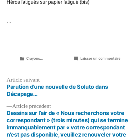
Héros fatigués sur papier fatigué (bis)
…
Publié
sur
Crayons...
Laisser un commentaire
dans
Redites-
moi
des
Navigation
Article
Article suivant
choses
suivant :
Parution d’une nouvelle de Soluto dans
de
tendres…
Décapage…
l’article
Article
Article précédent
précédent :
Dessins sur l’air de « Nous recherchons votre
correspondant » (trois minutes) qui se termine
immanquablement par « votre correspondant
n’est pas disponible, veuillez renouveler votre