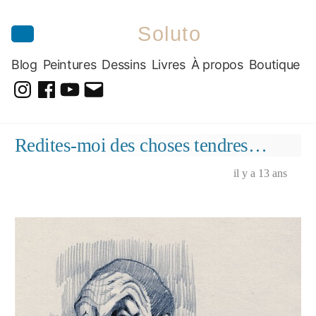
Soluto
Blog
Peintures
Dessins
Livres
À propos
Boutique
@soluto_peinturesdessins
Soluto-
@solutopeintureetdessin.5311
solutoblog@gmail.com
Peintures-
Aller
Redites-moi des choses tendres…
Dessins
au
contenu
il y a 13 ans