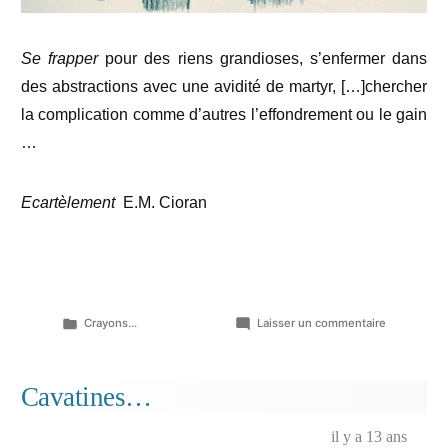
Se frapper
pour des riens grandioses, s’enfermer dans
des abstractions avec une avidité de martyr, […]chercher
la complication comme d’autres l’effondrement ou le gain
…
Ecartèlement
E.M. Cioran
Publié
sur
Crayons...
Laisser un commentaire
dans
L’âpre
au
tourment…
Cavatines…
il y a 13 ans