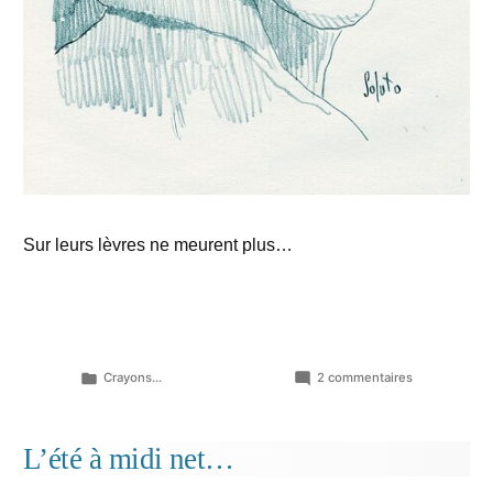
Sur leurs lèvres ne meurent plus…
Publié
sur
Crayons...
2 commentaires
dans
Cavatines…
L’été à midi net…