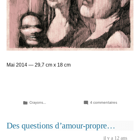
Mai 2014 — 29,7 cm x 18 cm
Publié
sur
Crayons...
4 commentaires
dans
L’ivresse
déjà
diminuée
Des questions d’amour-propre…
ou
disparue…
il y a 12 ans