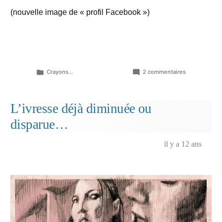
(nouvelle image de « profil Facebook »)
Publié
sur
Crayons...
2 commentaires
dans
Raminagrobi
L’ivresse déjà diminuée ou
disparue…
il y a 12 ans