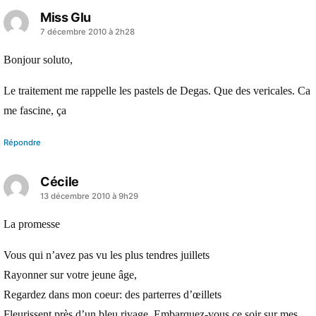
Miss Glu
a
7 décembre 2010 à 2h28
dit :
Bonjour soluto,
Le traitement me rappelle les pastels de Degas. Que des vericales. Ca
me fascine, ça
Répondre
Cécile
a
13 décembre 2010 à 9h29
dit :
La promesse
Vous qui n’avez pas vu les plus tendres juillets
Rayonner sur votre jeune âge,
Regardez dans mon coeur: des parterres d’œillets
Fleurissent près d’un bleu rivage. Embarquez-vous ce soir sur mes