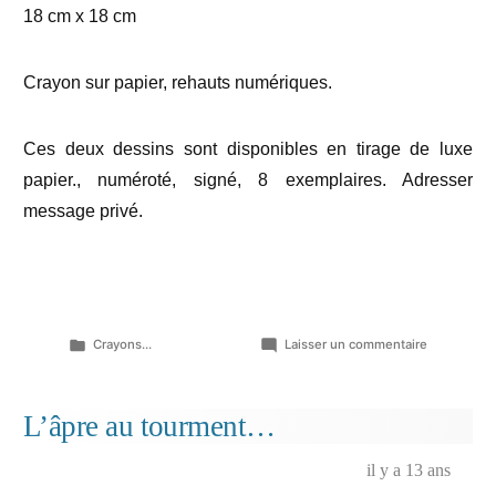
18 cm x 18 cm
Crayon sur papier, rehauts numériques.
Ces deux dessins sont disponibles en tirage de luxe
papier., numéroté, signé, 8 exemplaires. Adresser
message privé.
Publié
sur
Crayons...
Laisser un commentaire
dans
Carrés
de
femmes…
L’âpre au tourment…
il y a 13 ans