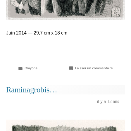
Juin 2014 — 29,7 cm x 18 cm
Publié
sur
Crayons...
Laisser un commentaire
dans
Les
peaux
salées…
Raminagrobis…
il y a 12 ans