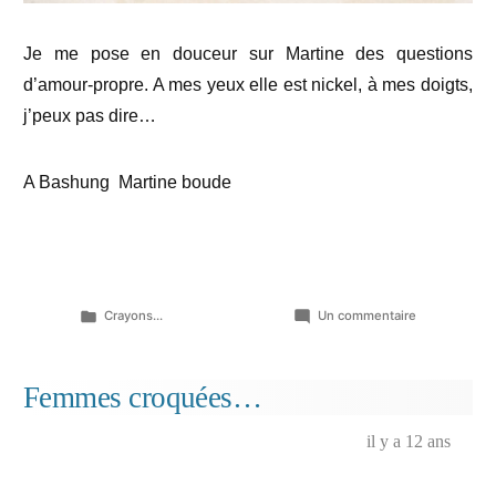
Je me pose en douceur sur Martine des questions
d’amour-propre. A mes yeux elle est nickel, à mes doigts,
j’peux pas dire…
A Bashung Martine boude
Publié
sur
Crayons...
Un commentaire
dans
Des
questions
d’amour-
Femmes croquées…
propre…
il y a 12 ans