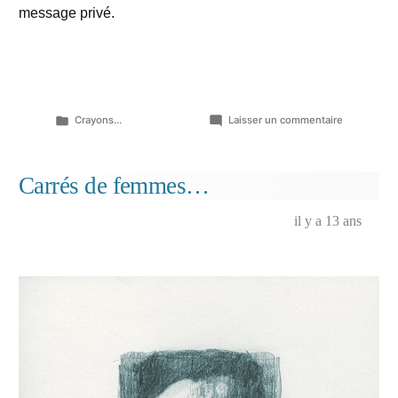
message privé.
Publié
sur
Crayons...
Laisser un commentaire
dans
Bonnes
mines…
Carrés de femmes…
il y a 13 ans