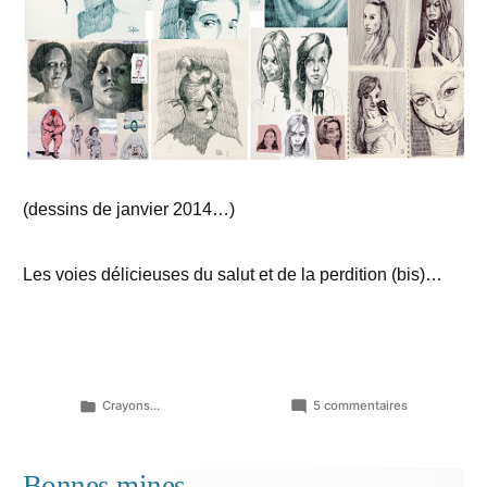
(dessins de janvier 2014…)
Les voies délicieuses du salut et de la perdition (bis)…
Publié
sur
Crayons...
5 commentaires
dans
Femmes
croquées…
Bonnes mines…