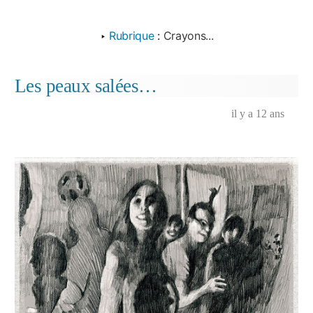
‣
Rubrique
:
Crayons...
Les peaux salées…
il y a 12 ans