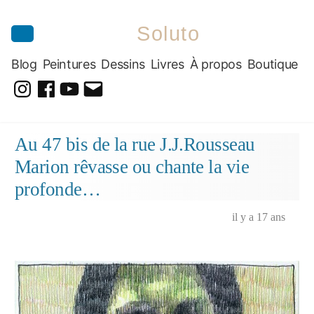
Soluto
Blog
Peintures
Dessins
Livres
À propos
Boutique
@soluto_peinturesdessins
Soluto-
@solutopeintureetdessin.5311
solutoblog@gmail.com
Peintures-
Aller
Au 47 bis de la rue J.J.Rousseau
Dessins
au
Marion rêvasse ou chante la vie
contenu
profonde…
il y a 17 ans