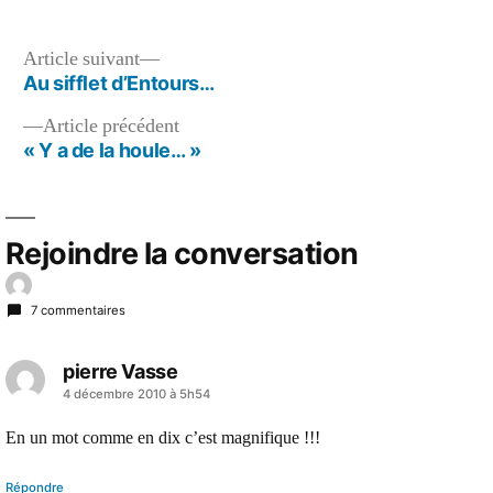
dans
Au
47
bis
Navigation
Article
Article suivant
de
suivant :
Au sifflet d’Entours…
de
la
rue
Article
Article précédent
l’article
J.J.Rousseau
précédent :
« Y a de la houle… »
Marion
rêvasse
ou
chante
Rejoindre la conversation
la
vie
profonde…
7 commentaires
pierre Vasse
a
4 décembre 2010 à 5h54
dit :
En un mot comme en dix c’est magnifique !!!
Répondre