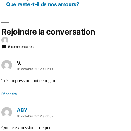
précédent :
Que reste-t-il de nos amours?
Rejoindre la conversation
5 commentaires
V.
a
16 octobre 2012 à 0h13
dit :
Très impressionnant ce regard.
Répondre
ABY
a
16 octobre 2012 à 0h57
dit :
Quelle expression…de peur.