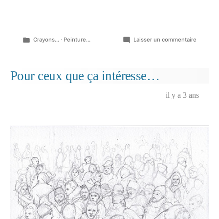
Publié
sur
Crayons...
·
Peinture...
Laisser un commentaire
dans
Dessins
tombé
du
Pour ceux que ça intéresse…
bloc,
aquarell
il y a 3 ans
crayons,
février
2024…