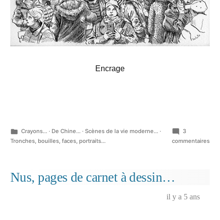
Encrage
Publié
Crayons...
·
De Chine...
·
Scènes de la vie moderne...
·
3
dans
sur
Tronches, bouilles, faces, portraits...
commentaires
Pou
ceu
que
Nus, pages de carnet à dessin…
ça
int
il y a 5 ans