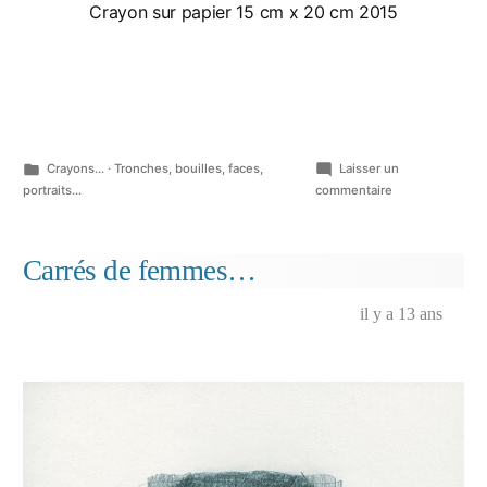
Crayon sur papier 15 cm x 20 cm 2015
Publié
Crayons...
·
Tronches, bouilles, faces,
Laisser un
dans
sur
portraits...
commentaire
Théâtre
encore…
Carrés de femmes…
il y a 13 ans