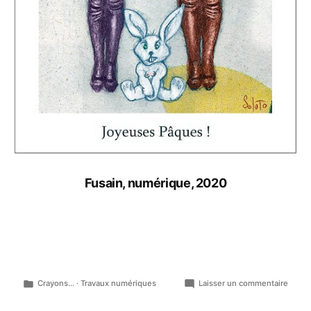
Fusain, numérique, 2020
Publié
sur
Crayons...
·
Travaux numériques
Laisser un commentaire
dans
Ne
casse