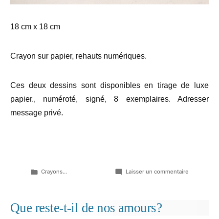
18 cm x 18 cm
Crayon sur papier, rehauts numériques.
Ces deux dessins sont disponibles en tirage de luxe
papier., numéroté, signé, 8 exemplaires. Adresser
message privé.
Publié
sur
Crayons...
Laisser un commentaire
dans
Carrés
de
femmes…
Que reste-t-il de nos amours?