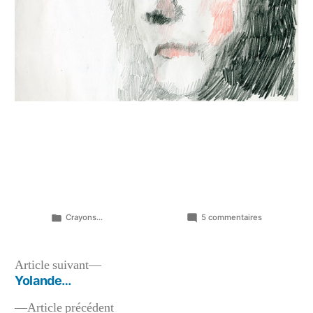
Publié
sur
Crayons...
5 commentaires
dans
Claire?
Navigation
Article
Article suivant
suivant :
Yolande…
de
Article
Article précédent
l’article