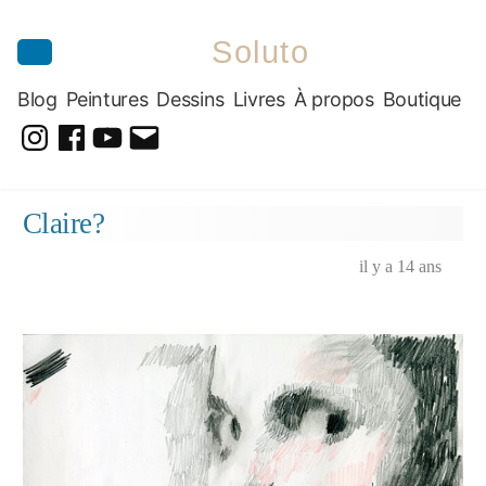
Soluto
Blog
Peintures
Dessins
Livres
À propos
Boutique
@soluto_peinturesdessins
Soluto-
@solutopeintureetdessin.5311
solutoblog@gmail.com
Peintures-
Aller
Claire?
Dessins
au
contenu
il y a 14 ans