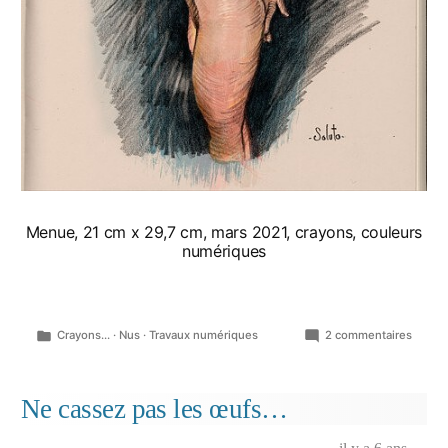
Menue, 21 cm x 29,7 cm, mars 2021, crayons, couleurs
numériques
Publié
sur
Crayons...
·
Nus
·
Travaux numériques
2 commentaires
dans
Nus,
pages
de
Ne cassez pas les œufs…
carnet
à