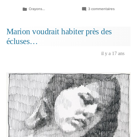
Publié
sur
Crayons...
3 commentaires
dans
Fictions…
Marion voudrait habiter près des
écluses…
il y a 17 ans