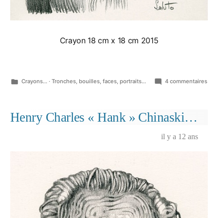
Crayon 18 cm x 18 cm 2015
Publié
sur
Crayons...
·
Tronches, bouilles, faces, portraits...
4 commentaires
dans
Têt
de
boi
Henry Charles « Hank » Chinaski…
il y a 12 ans