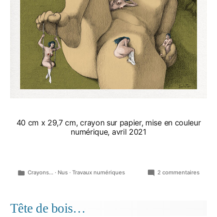
40 cm x 29,7 cm, crayon sur papier, mise en couleur
numérique, avril 2021
Publié
sur
Crayons...
·
Nus
·
Travaux numériques
2 commentaires
dans
Au
jardin
Tête de bois…