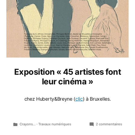
Exposition « 45 artistes font
leur cinéma »
chez Huberty&Breyne (
clic
) à Bruxelles.
Publié
sur
Crayons...
·
Travaux numériques
2 commentaires
dans
45