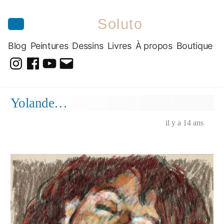
Soluto
Blog
Peintures
Dessins
Livres
À propos
Boutique
@soluto_peinturesdessins
Soluto-
@solutopeintureetdessin.5311
solutoblog@gmail.com
Peintures-
Aller
Yolande…
Dessins
au
contenu
il y a 14 ans