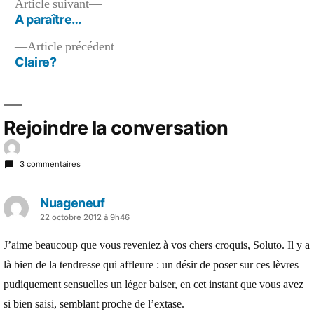
Navigation
Article
Article suivant
suivant :
A paraître…
de
Article
Article précédent
l’article
précédent :
Claire?
Rejoindre la conversation
3 commentaires
Nuageneuf
a
22 octobre 2012 à 9h46
dit :
J’aime beaucoup que vous reveniez à vos chers croquis, Soluto. Il y a
là bien de la tendresse qui affleure : un désir de poser sur ces lèvres
pudiquement sensuelles un léger baiser, en cet instant que vous avez
si bien saisi, semblant proche de l’extase.