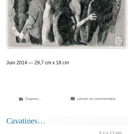
Juin 2014 — 29,7 cm x 18 cm
Publié
sur
Crayons...
Laisser un commentaire
dans
Les
peaux
salées…
Cavatines…
il y a 13 ans