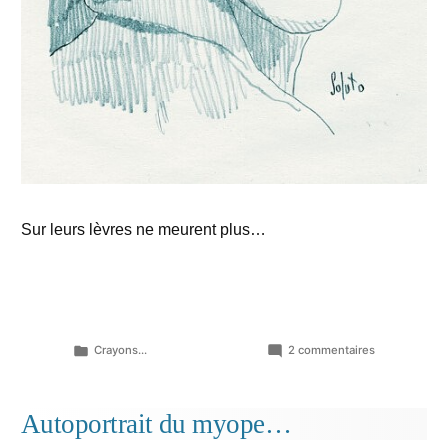
Sur leurs lèvres ne meurent plus…
Publié
sur
Crayons...
2 commentaires
dans
Cavatines…
Autoportrait du myope…