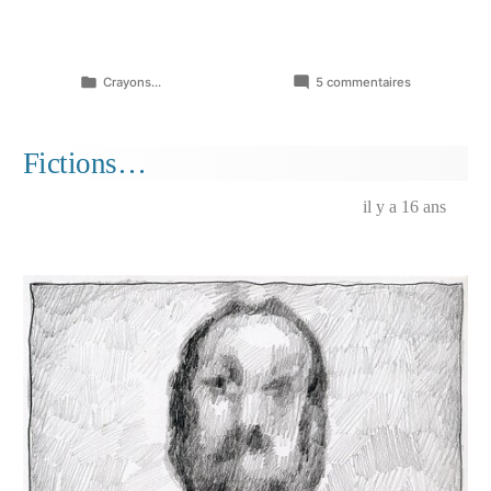
Publié
sur
Crayons...
5 commentaires
dans
Autoportrait
du
myope…
Fictions…
il y a 16 ans