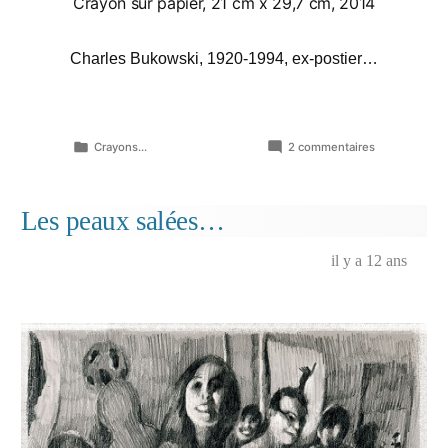
Crayon sur papier, 21 cm x 29,7 cm, 2014
Charles Bukowski, 1920-1994, ex-postier…
Publié
sur
Crayons...
2 commentaires
dans
Henry
Charles
« Hank »
Les peaux salées…
Chinaski…
il y a 12 ans