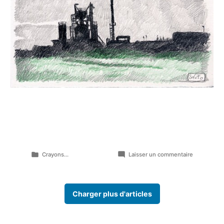
Publié
sur
Crayons...
Laisser un commentaire
dans
Paysage
n°02
Charger plus d'articles