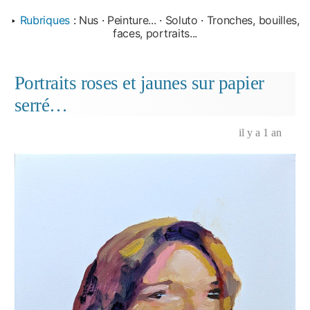
‣
Rubriques
:
Nus
·
Peinture...
·
Soluto
·
Tronches, bouilles,
faces, portraits...
Portraits roses et jaunes sur papier
serré…
il y a 1 an