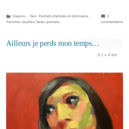
Publié
Crayons...
·
Nus
·
Portraits d'artistes et d'écrivains
·
2
dans
sur
Tronches, bouilles, faces, portraits...
commentaires
Aut
du
film
Ailleurs je perds mon temps…
« Le
Tém
il y a 4 ans
de
Moc