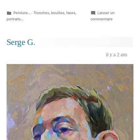
Publié
Peinture...
·
Tronches, bouilles, faces,
Laisser un
dans
sur
portraits...
commentaire
Torsion
de
données
Serge G.
picturales…
il y a 2 ans