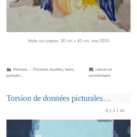
Huile sur papier, 30 cm x 40 cm, mai 2025
Publié
Peinture...
·
Tronches, bouilles, faces,
Laisser un
dans
sur
portraits...
commentaire
Portraits
roses
et
Torsion de données picturales…
jaunes
sur
il y a 1 an
papier
serré…