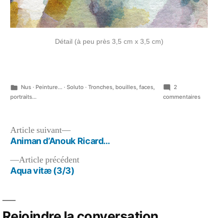
Détail (à peu près 3,5 cm x 3,5 cm)
Publié
Nus
·
Peinture...
·
Soluto
·
Tronches, bouilles, faces,
2
dans
sur
portraits...
commentaires
Aqua
vitæ
(hors
Navigation
Article
Article suivant
collect
suivant :
Animan d’Anouk Ricard…
de
…
Article
Article précédent
l’article
précédent :
Aqua vitæ (3/3)
Rejoindre la conversation