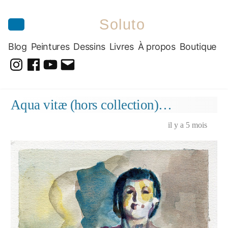
Soluto
Blog
Peintures
Dessins
Livres
À propos
Boutique
@soluto_peinturesdessins
Soluto-
@solutopeintureetdessin.5311
solutoblog@gmail.com
Peintures-
Aller
Aqua vitæ (hors collection)…
Dessins
au
contenu
il y a 5 mois