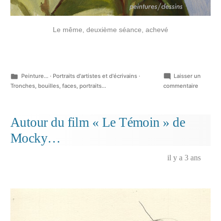
Le même, deuxième séance, achevé
Publié
Peinture...
·
Portraits d'artistes et d'écrivains
·
Laisser un
dans
sur
Tronches, bouilles, faces, portraits...
commentaire
Portrait
de
Jussi
Autour du film « Le Témoin » de
Vatanen
Mocky…
il y a 3 ans