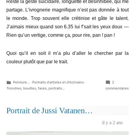
Reste la geste suicidaire, longuette et désinhibée, qui me
partage. L’ivrognerie magnifique n’est pas donnée à tout
le monde. Trop souvent elle crétinise et gâte le talent.
J’aimais mieux quand son 6.35 lui f’sait les yeux doux —
Rien qu’un vertige, comme ça, pour rire, pan ! pan !
Quoi qu’il en soit il m’a plu d’aller le chercher par la
couleur plutôt que par le trait.
Publié
Peinture...
·
Portraits d'artistes et d'écrivains
·
2
dans
sur
Tronches, bouilles, faces, portraits...
commentaires
Ser
G.
Portrait de Jussi Vatanen…
il y a 2 ans