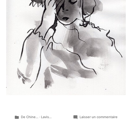
Publié
sur
De Chine...
·
Lavis...
Laisser un commentaire
dans
Quelque
lavis,