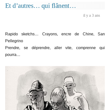
arrêt
Et d’autres… qui flânent…
sur
image,
il y a 3 ans
danse,
visages…
Rapido sketchs… Crayons, encre de Chine, San
Pellegrino
Prendre, se déprendre, aller vite, comprenne qui
pourra…