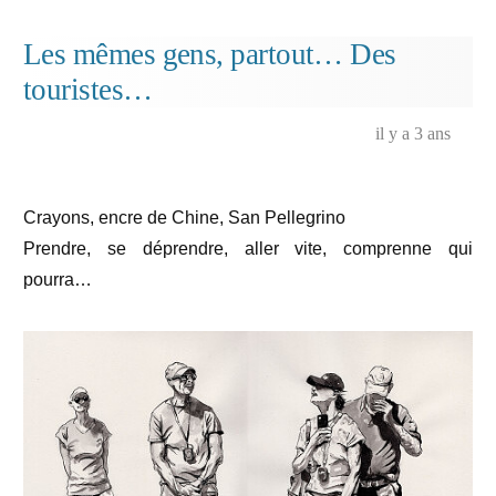
d’autre
qui
Les mêmes gens, partout… Des
flânent
touristes…
il y a 3 ans
Crayons, encre de Chine, San Pellegrino
Prendre, se déprendre, aller vite, comprenne qui
pourra…