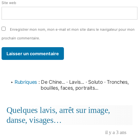
Site web
Enregistrer mon nom, mon e-mail et mon site dans le navigateur pour mon
prochain commentaire.
‣
Rubriques
:
De Chine...
·
Lavis...
·
Soluto
·
Tronches,
bouilles, faces, portraits...
Quelques lavis, arrêt sur image,
danse, visages…
il y a 3 ans