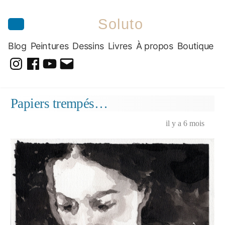
Soluto
Blog
Peintures
Dessins
Livres
À propos
Boutique
@soluto_peinturesdessins
Soluto-
@solutopeintureetdessin.5311
solutoblog@gmail.com
Peintures-
Aller
Papiers trempés…
Dessins
au
contenu
il y a 6 mois