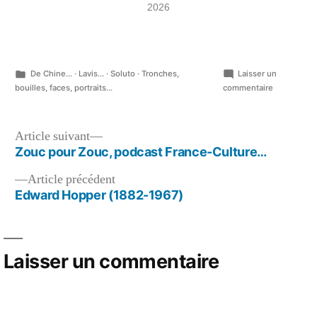
2026
Publié
De Chine...
·
Lavis...
·
Soluto
·
Tronches,
Laisser un
dans
sur
bouilles, faces, portraits...
commentaire
Papiers
trempés…
Navigation
Article
Article suivant
suivant :
Zouc pour Zouc, podcast France-Culture…
de
Article
Article précédent
l’article
précédent :
Edward Hopper (1882-1967)
Laisser un commentaire