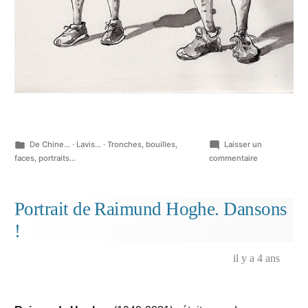
Publié
De Chine...
·
Lavis...
·
Tronches, bouilles,
Laisser un
dans
sur
faces, portraits...
commentaire
Les
mêmes
gens,
Portrait de Raimund Hoghe. Dansons
partout…
!
Des
touristes…
il y a 4 ans