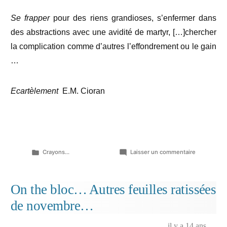
Se frapper
pour des riens grandioses, s’enfermer dans
des abstractions avec une avidité de martyr, […]chercher
la complication comme d’autres l’effondrement ou le gain
…
Ecartèlement
E.M. Cioran
Publié
sur
Crayons...
Laisser un commentaire
dans
L’âpre
au
tourment…
On the bloc… Autres feuilles ratissées
de novembre…
il y a 14 ans