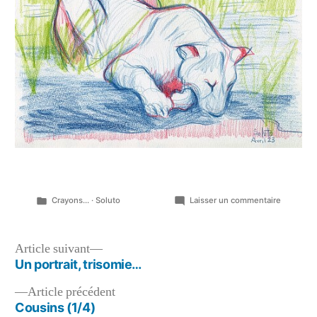
Publié
sur
Crayons...
·
Soluto
Laisser un commentaire
dans
Des
bêtes…
Navigation
Article
Article suivant
suivant :
Un portrait, trisomie…
de
Article
Article précédent
l’article
précédent :
Cousins (1/4)