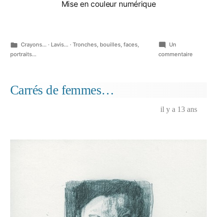
Mise en couleur numérique
Publié
Crayons...
·
Lavis...
·
Tronches, bouilles, faces,
Un
dans
sur
portraits...
commentaire
Au
sac
et
Carrés de femmes…
en
sparring
il y a 13 ans