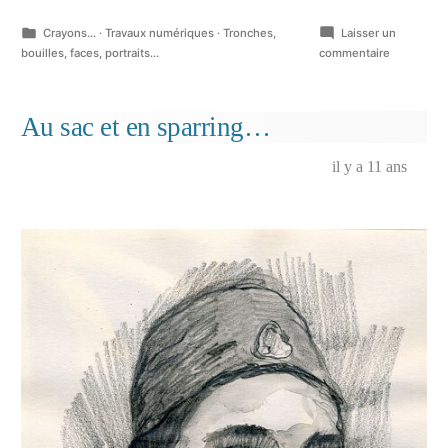
Publié
Crayons...
·
Travaux numériques
·
Tronches,
Laisser un
dans
sur
bouilles, faces, portraits...
commentaire
Chignon
banane…
Au sac et en sparring…
il y a 11 ans