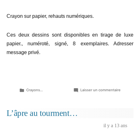
Crayon sur papier, rehauts numériques.
Ces deux dessins sont disponibles en tirage de luxe
papier., numéroté, signé, 8 exemplaires. Adresser
message privé.
Publié
sur
Crayons...
Laisser un commentaire
dans
Carrés
de
femmes…
L’âpre au tourment…
il y a 13 ans