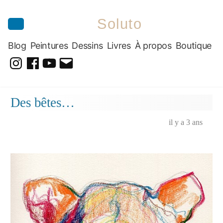
Soluto
Blog
Peintures
Dessins
Livres
À propos
Boutique
@soluto_peinturesdessins
Soluto-
@solutopeintureetdessin.5311
solutoblog@gmail.com
Peintures-
Aller
Des bêtes…
Dessins
au
contenu
il y a 3 ans