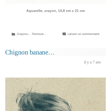
Aquarelle, crayon, 14,8 cm x 21 cm
Publié
sur
Crayons...
·
Peinture...
Laisser un commentaire
dans
Dessins
tombé
du
Chignon banane…
bloc,
aquarell
il y a 7 ans
crayons,
février
2024…