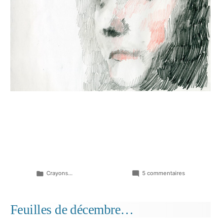
Publié
sur
Crayons...
5 commentaires
dans
Claire?
Feuilles de décembre…