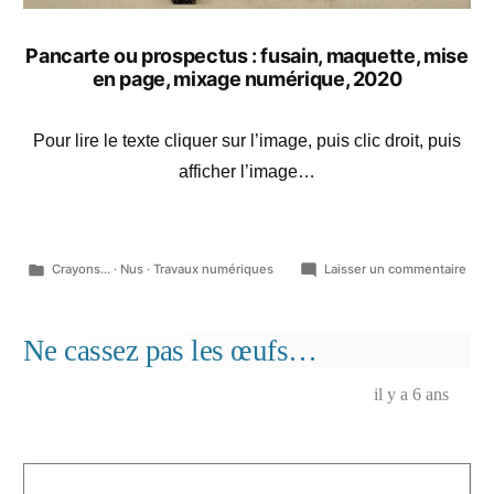
Pancarte ou prospectus : fusain, maquette, mise
en page, mixage numérique, 2020
Pour lire le texte cliquer sur l’image, puis clic droit, puis
afficher l’image…
Publié
sur
Crayons...
·
Nus
·
Travaux numériques
Laisser un commentaire
dans
He
surp
his
Ne cassez pas les œufs…
wife
in
il y a 6 ans
bed,
Ara
du
malh