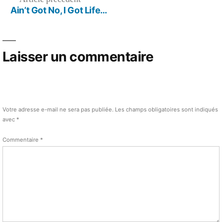
l’article
a
précédent :
Ain’t Got No, I Got Life…
le
jazz
qui
s’installe…
Laisser un commentaire
Votre adresse e-mail ne sera pas publiée.
Les champs obligatoires sont indiqués
avec
*
Commentaire
*