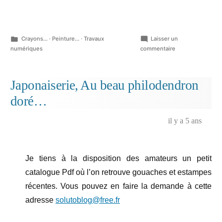
Publié
Crayons...
·
Peinture...
·
Travaux
Laisser un
dans
sur
numériques
commentaire
Ambiance
d’autoroute…
Japonaiserie, Au beau philodendron
doré…
il y a 5 ans
Je tiens à la disposition des amateurs un petit
catalogue Pdf où l’on retrouve gouaches et estampes
récentes. Vous pouvez en faire la demande à cette
adresse
solutoblog@free.fr