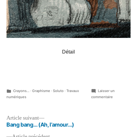
Détail
Publié
Crayons...
·
Graphisme
·
Soluto
·
Travaux
Laisser un
dans
sur
numériques
commentaire
Chaque
jour
un
Navigation
Article
Article suivant
peu
suivant :
Bang bang… (Ah, l’amour…)
de
plus
y
Article
Article précédent