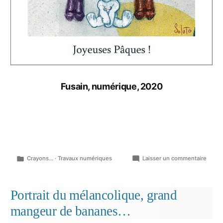
Fusain, numérique, 2020
Publié
sur
Crayons...
·
Travaux numériques
Laisser un commentaire
dans
Ne
casse
pas
Portrait du mélancolique, grand
les
mangeur de bananes…
œufs