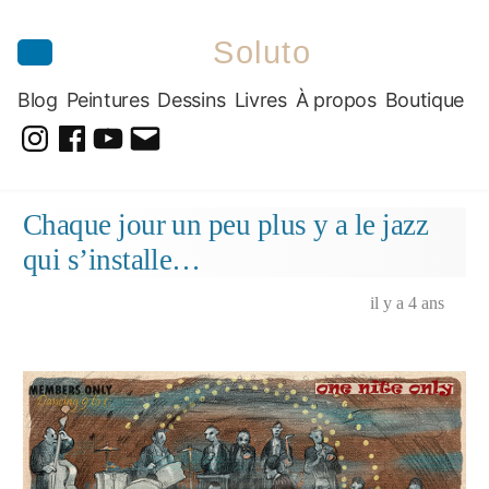
Soluto
Blog
Peintures
Dessins
Livres
À propos
Boutique
@soluto_peinturesdessins
Soluto-
@solutopeintureetdessin.5311
solutoblog@gmail.com
Peintures-
Aller
Chaque jour un peu plus y a le jazz
Dessins
au
qui s’installe…
contenu
il y a 4 ans