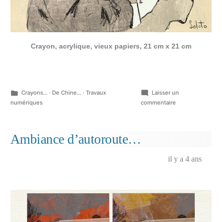
Crayon, acrylique, vieux papiers, 21 cm x 21 cm
Publié
Crayons...
·
De Chine...
·
Travaux
Laisser un
dans
sur
numériques
commentaire
Romance,
Crayons
de
Ambiance d’autoroute…
couleur,
20
il y a 4 ans
cm
x
20
cm,
mars
2024