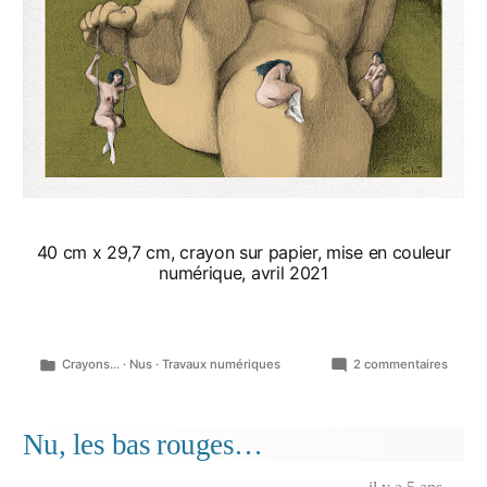
40 cm x 29,7 cm, crayon sur papier, mise en couleur
numérique, avril 2021
Publié
sur
Crayons...
·
Nus
·
Travaux numériques
2 commentaires
dans
Au
jardin
Nu, les bas rouges…