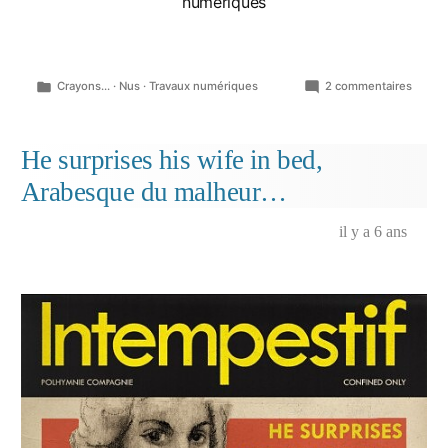
numériques
Publié
sur
Crayons...
·
Nus
·
Travaux numériques
2 commentaires
dans
Nus,
pages
de
He surprises his wife in bed,
carnet
Arabesque du malheur…
à
dessi
il y a 6 ans