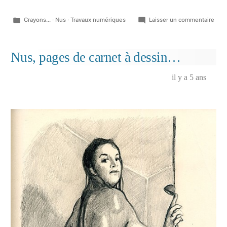
Publié
sur
Crayons...
·
Nus
·
Travaux numériques
Laisser un commentaire
dans
Nu,
les
bas
Nus, pages de carnet à dessin…
rou
il y a 5 ans