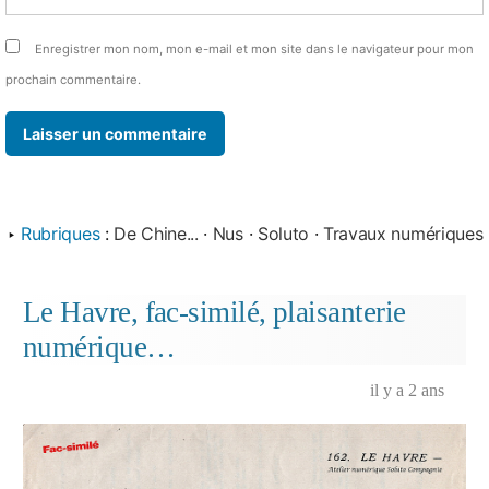
Enregistrer mon nom, mon e-mail et mon site dans le navigateur pour mon
prochain commentaire.
‣
Rubriques
:
De Chine...
·
Nus
·
Soluto
·
Travaux numériques
Le Havre, fac-similé, plaisanterie
numérique…
il y a 2 ans