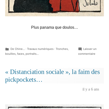
Plus panama que doulos…
Publié
De Chine...
·
Travaux numériques
·
Tronches,
Laisser un
dans
sur
bouilles, faces, portraits...
commentaire
Bada…
« Distanciation sociale », la faim des
pickpockets…
il y a 6 ans