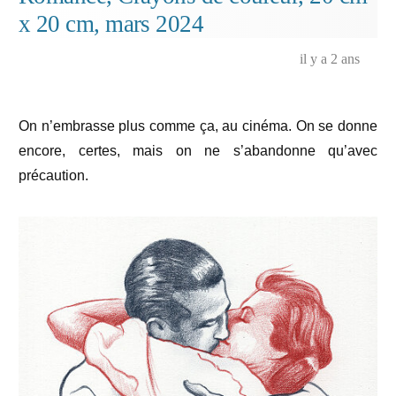
similé,
x 20 cm, mars 2024
plaisanterie
numérique…
il y a 2 ans
On n’embrasse plus comme ça, au cinéma. On se donne
encore, certes, mais on ne s’abandonne qu’avec
précaution.