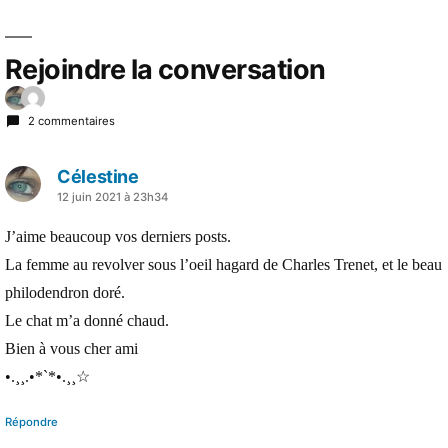
Rejoindre la conversation
2 commentaires
Célestine
a
12 juin 2021 à 23h34
dit :
J’aime beaucoup vos derniers posts.
La femme au revolver sous l’oeil hagard de Charles Trenet, et le beau
philodendron doré.
Le chat m’a donné chaud.
Bien à vous cher ami
•.¸¸.•*`*•.¸¸☆
Répondre