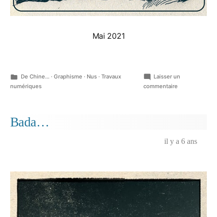
Mai 2021
Publié
De Chine...
·
Graphisme
·
Nus
·
Travaux
Laisser un
dans
sur
numériques
commentaire
Japonaiserie,
Au
beau
Bada…
philodendron
doré…
il y a 6 ans