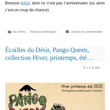
Bresson (
clic
), dont ce n’est pas l’anniversaire (ou alors
c’est un coup de chance).
Publié
sur
De Chine...
·
Travaux numériques
Laisser un commentaire
dans
« Dist
social
la
Écailles du Désir, Pango Queen,
faim
collection Hiver, printemps, été…
des
pickp
il y a 6 ans