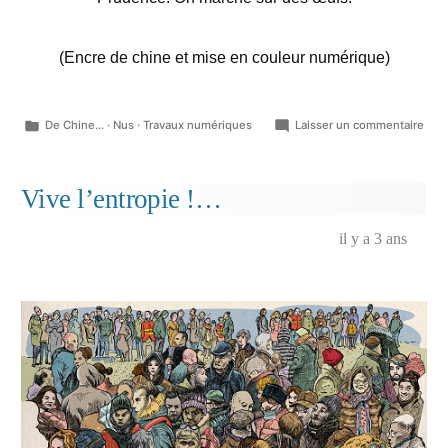
(Encre de chine et mise en couleur numérique)
Publié
sur
De Chine...
·
Nus
·
Travaux numériques
Laisser un commentaire
dans
Digr
pasc
vag
Vive l’entropie !…
japo
il y a 3 ans