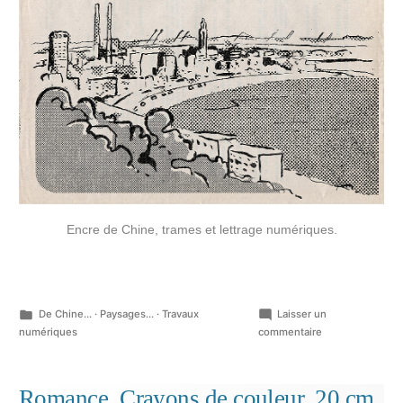
Encre de Chine, trames et lettrage numériques.
Publié
De Chine...
·
Paysages...
·
Travaux
Laisser un
dans
sur
numériques
commentaire
Le
Havre,
fac-
Romance, Crayons de couleur, 20 cm