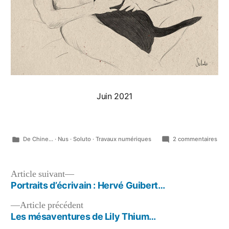
Juin 2021
Publié
sur
De Chine...
·
Nus
·
Soluto
·
Travaux numériques
2 commentaires
dans
Mén
à
troi
Navigation
Article
Article suivant
suivant :
Portraits d’écrivain : Hervé Guibert…
de
Article
Article précédent
l’article
précédent :
Les mésaventures de Lily Thium…