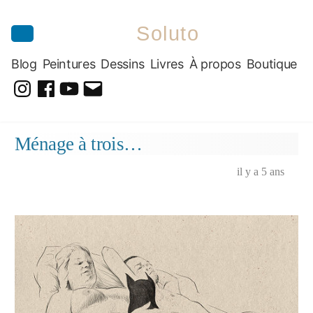
Soluto
Blog
Peintures
Dessins
Livres
À propos
Boutique
@soluto_peinturesdessins
Soluto-
@solutopeintureetdessin.5311
solutoblog@gmail.com
Peintures-
Aller
Ménage à trois…
Dessins
au
contenu
il y a 5 ans