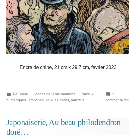
Encre de chine, 21 cm x 29,7 cm, février 2023
Publié
De Chine...
·
Scènes de la vie moderne...
·
Travaux
2
dans
sur
numériques
·
Tronches, bouilles, faces, portraits...
commentaires
Viv
l’en
!…
Japonaiserie, Au beau philodendron
doré…