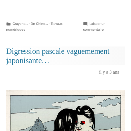
Publié
Crayons...
·
De Chine...
·
Travaux
Laisser un
dans
sur
numériques
commentaire
Romance,
Crayons
de
Digression pascale vaguemement
couleur,
japonisante…
20
cm
x
il y a 3 ans
20
cm,
mars
2024