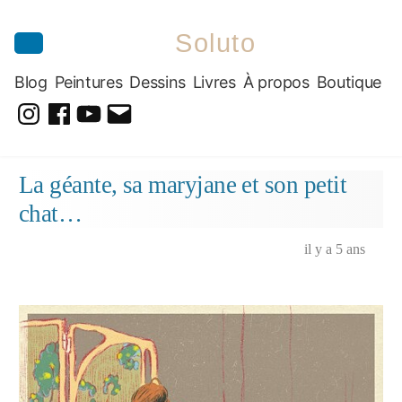
Soluto
Blog
Peintures
Dessins
Livres
À propos
Boutique
@soluto_peinturesdessins
Soluto-
@solutopeintureetdessin.5311
solutoblog@gmail.com
Peintures-
Aller
La géante, sa maryjane et son petit
Dessins
au
chat…
contenu
il y a 5 ans