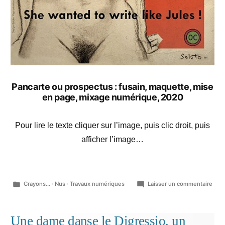
Pancarte ou prospectus : fusain, maquette, mise
en page, mixage numérique, 2020
Pour lire le texte cliquer sur l’image, puis clic droit, puis
afficher l’image…
Publié
sur
Crayons...
·
Nus
·
Travaux numériques
Laisser un commentaire
dans
He
surp
his
Une dame danse le Digressio, un
wife