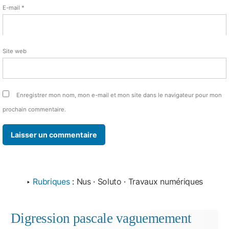
E-mail
*
Site web
Enregistrer mon nom, mon e-mail et mon site dans le navigateur pour mon
prochain commentaire.
‣
Rubriques
:
Nus
·
Soluto
·
Travaux numériques
Digression pascale vaguemement