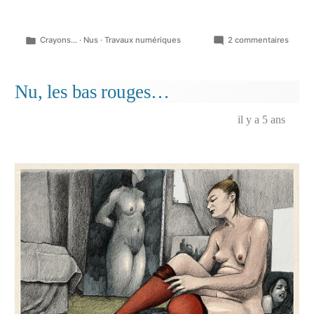
Publié
sur
Crayons...
·
Nus
·
Travaux numériques
2 commentaires
dans
Au
jardin
Nu, les bas rouges…
il y a 5 ans