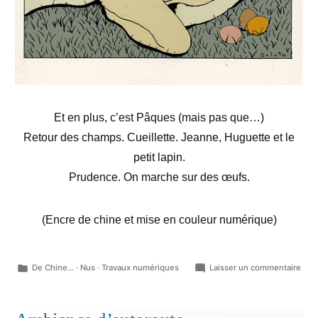
Et en plus, c’est Pâques (mais pas que…)
Retour des champs. Cueillette. Jeanne, Huguette et le
petit lapin.
Prudence. On marche sur des œufs.
(Encre de chine et mise en couleur numérique)
Publié
sur
De Chine...
·
Nus
·
Travaux numériques
Laisser un commentaire
dans
Digr
pasc
vag