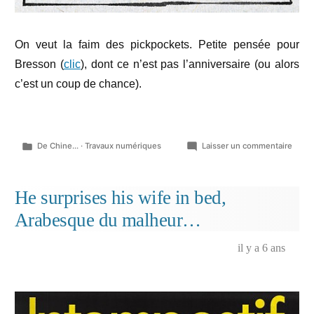
On veut la faim des pickpockets. Petite pensée pour
Bresson (
clic
), dont ce n’est pas l’anniversaire (ou alors
c’est un coup de chance).
Publié
sur
De Chine...
·
Travaux numériques
Laisser un commentaire
dans
« Dist
social
la
He surprises his wife in bed,
faim
Arabesque du malheur…
des
pickp
il y a 6 ans