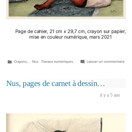
Page de cahier, 21 cm x 29,7 cm, crayon sur papier,
mise en couleur numérique, mars 2021
Publié
sur
Crayons...
·
Nus
·
Travaux numériques
Laisser un commentaire
dans
Nu,
les
bas
Nus, pages de carnet à dessin…
rou
il y a 5 ans