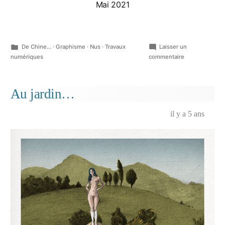
Mai 2021
Publié
De Chine...
·
Graphisme
·
Nus
·
Travaux
Laisser un
dans
sur
numériques
commentaire
Japonaiserie,
Au
beau
Au jardin…
philodendron
doré…
il y a 5 ans