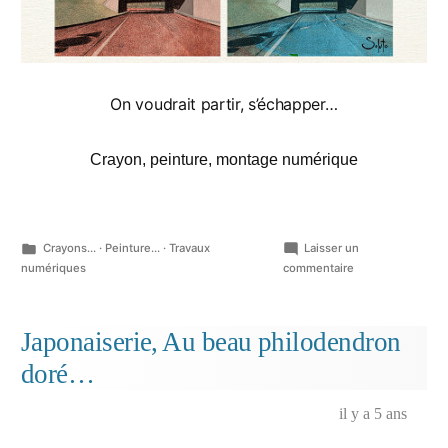
On voudrait partir, s’échapper…
Crayon, peinture, montage numérique
Publié
Crayons...
·
Peinture...
·
Travaux
Laisser un
dans
sur
numériques
commentaire
Ambiance
d’autoroute…
Japonaiserie, Au beau philodendron
doré…
il y a 5 ans