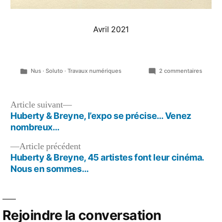
Avril 2021
Publié
sur
Nus
·
Soluto
·
Travaux numériques
2 commentaires
dans
La
géante,
sa
Navigation
Article
Article suivant
maryja
suivant :
Huberty & Breyne, l’expo se précise… Venez
de
et
nombreux…
son
l’article
petit
Article
Article précédent
chat…
précédent :
Huberty & Breyne, 45 artistes font leur cinéma.
Nous en sommes…
Rejoindre la conversation