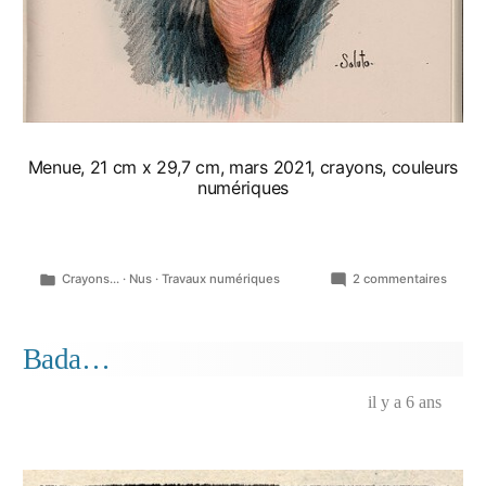
Menue, 21 cm x 29,7 cm, mars 2021, crayons, couleurs
numériques
Publié
sur
Crayons...
·
Nus
·
Travaux numériques
2 commentaires
dans
Nus,
pages
de
Bada…
carnet
à
il y a 6 ans
dessi