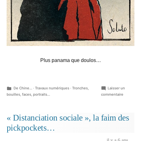
Plus panama que doulos…
Publié
De Chine...
·
Travaux numériques
·
Tronches,
Laisser un
dans
sur
bouilles, faces, portraits...
commentaire
Bada…
« Distanciation sociale », la faim des
pickpockets…
il y a 6 ans