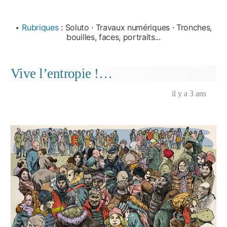
‣
Rubriques
:
Soluto
·
Travaux numériques
·
Tronches,
bouilles, faces, portraits...
Vive l’entropie !…
il y a 3 ans