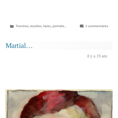
Publié
sur
Tronches, bouilles, faces, portraits...
2 commentaires
dans
Jean-
Claude
Delala
Martial…
il y a 19 ans