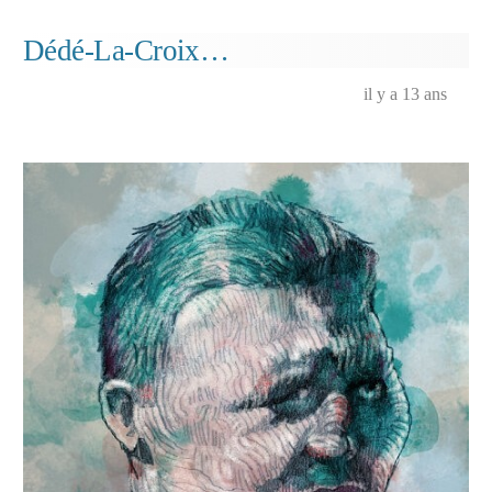
(Cro
asse
Dédé-La-Croix…
il y a 13 ans