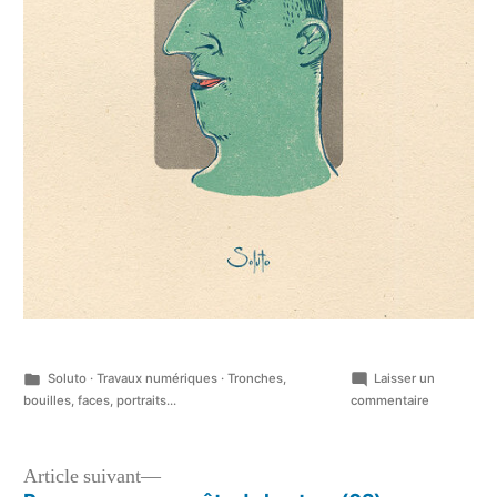
Publié
Soluto
·
Travaux numériques
·
Tronches,
Laisser un
dans
sur
bouilles, faces, portraits...
commentaire
Personnag
en
quête
Navigation
Article
Article suivant
de