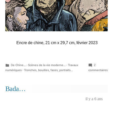
Encre de chine, 21 cm x 29,7 cm, février 2023
Publié
De Chine...
·
Scènes de la vie moderne...
·
Travaux
2
dans
sur
numériques
·
Tronches, bouilles, faces, portraits...
commentaires
Viv
l’en
!…
Bada…
il y a 6 ans