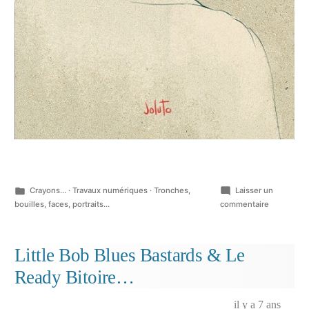
Publié
Crayons...
·
Travaux numériques
·
Tronches,
Laisser un
dans
sur
bouilles, faces, portraits...
commentaire
Chignon
banane…
Little Bob Blues Bastards & Le
Ready Bitoire…
il y a 7 ans