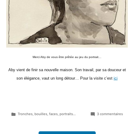
Merci Aby de vous être prêtée au jeu du portrait…
Aby vient de finir sa nouvelle maison. Son travail, par sa douceur et
son élégance, vaut un long détour… Pour la visite c’est
ici
Publié
sur
Tronches, bouilles, faces, portraits...
3 commentaires
dans
Aby…