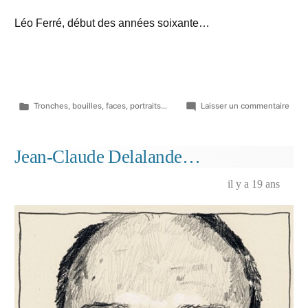
Léo Ferré, début des années soixante…
Publié
sur
Tronches, bouilles, faces, portraits...
Laisser un commentaire
dans
Dédé
La-
Croi
Jean-Claude Delalande…
il y a 19 ans