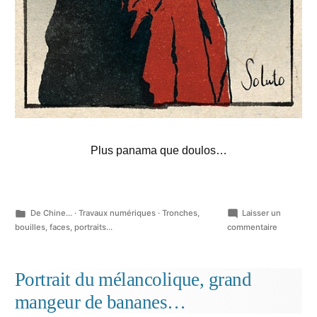
Plus panama que doulos…
Publié
De Chine...
·
Travaux numériques
·
Tronches,
Laisser un
dans
sur
bouilles, faces, portraits...
commentaire
Bada…
Portrait du mélancolique, grand
mangeur de bananes…