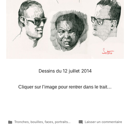
Dessins du 12 juillet 2014
Cliquer sur l’image pour rentrer dans le trait…
Publié
sur
Tronches, bouilles, faces, portraits...
Laisser un commentaire
dans
Bobi