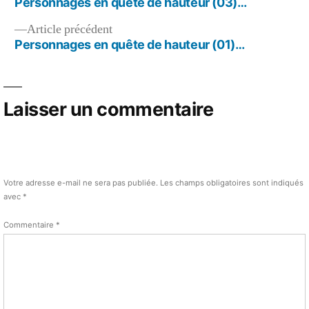
suivant :
Personnages en quête de hauteur (03)…
de
hauteur
(02)
Article
Article précédent
l’article
…
précédent :
Personnages en quête de hauteur (01)…
Laisser un commentaire
Votre adresse e-mail ne sera pas publiée.
Les champs obligatoires sont indiqués
avec
*
Commentaire
*