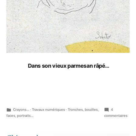
Dans son vieux parmesan râpé…
Publié
Crayons...
·
Travaux numériques
·
Tronches, bouilles,
4
dans
sur
faces, portraits...
commentaires
Portr
du
méla