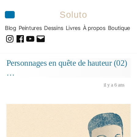
Soluto
Blog
Peintures
Dessins
Livres
À propos
Boutique
@soluto_peinturesdessins
Soluto-
@solutopeintureetdessin.5311
solutoblog@gmail.com
Peintures-
Aller
Personnages en quête de hauteur (02)
Dessins
au
…
contenu
il y a 6 ans