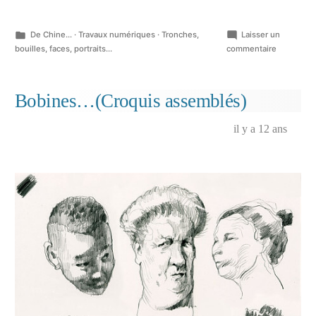
Publié
De Chine...
·
Travaux numériques
·
Tronches,
Laisser un
dans
sur
bouilles, faces, portraits...
commentaire
Little
Bob
Blues
Bobines…(Croquis assemblés)
Bastards
&
il y a 12 ans
Le
Ready
Bitoire…