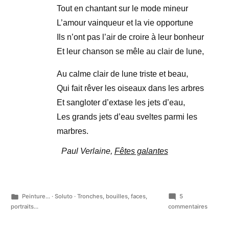
Tout en chantant sur le mode mineur
L’amour vainqueur et la vie opportune
Ils n’ont pas l’air de croire à leur bonheur
Et leur chanson se mêle au clair de lune,
Au calme clair de lune triste et beau,
Qui fait rêver les oiseaux dans les arbres
Et sangloter d’extase les jets d’eau,
Les grands jets d’eau sveltes parmi les
marbres.
Paul Verlaine,
Fêtes galantes
Publié
Peinture...
·
Soluto
·
Tronches, bouilles, faces,
5
dans
sur
portraits...
commentaires
Votre
âme