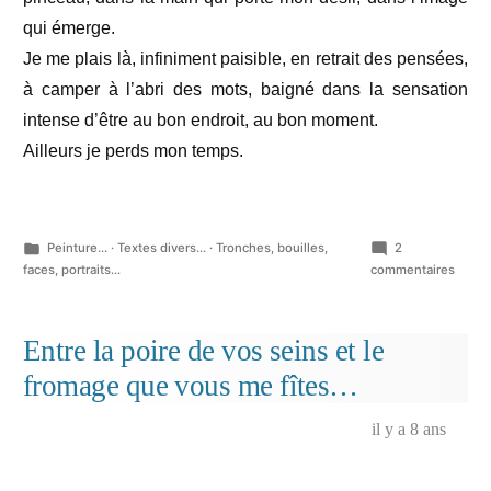
qui émerge.
Je me plais là, infiniment paisible, en retrait des pensées,
à camper à l’abri des mots, baigné dans la sensation
intense d’être au bon endroit, au bon moment.
Ailleurs je perds mon temps.
Publié
Peinture...
·
Textes divers...
·
Tronches, bouilles,
2
dans
sur
faces, portraits...
commentaires
Ailleu
je
perds
Entre la poire de vos seins et le
mon
fromage que vous me fîtes…
temp
il y a 8 ans