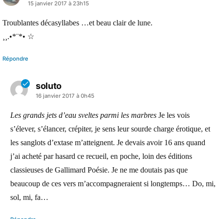
a
15 janvier 2017 à 23h15
dit :
Troublantes décasyllabes …et beau clair de lune.
¸¸.•*¨*• ☆
Répondre
soluto
a
16 janvier 2017 à 0h45
dit :
Les grands jets d’eau sveltes parmi les marbres
Je les vois
s’élever, s’élancer, crépiter, je sens leur sourde charge érotique, et
les sanglots d’extase m’atteignent. Je devais avoir 16 ans quand
j’ai acheté par hasard ce recueil, en poche, loin des éditions
classieuses de Gallimard Poésie. Je ne me doutais pas que
beaucoup de ces vers m’accompagneraient si longtemps… Do, mi,
sol, mi, fa…