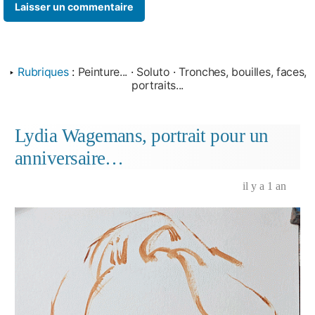
‣
Rubriques
:
Peinture...
·
Soluto
·
Tronches, bouilles, faces,
portraits...
Lydia Wagemans, portrait pour un
anniversaire…
il y a 1 an