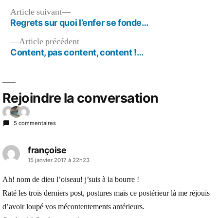
est
Navigation
Article
Article suivant
un
suivant :
Regrets sur quoi l’enfer se fonde…
de
paysag
choisi…
Article
Article précédent
l’article
précédent :
Content, pas content, content !…
Rejoindre la conversation
5 commentaires
françoise
a
15 janvier 2017 à 22h23
dit :
Ah! nom de dieu l’oiseau! j’suis à la bourre !
Raté les trois derniers post, postures mais ce postérieur là me réjouis
d’avoir loupé vos mécontentements antérieurs.