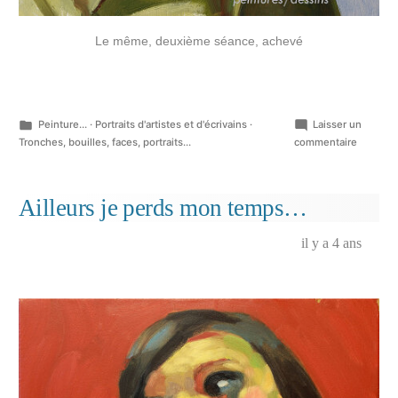
Le même, deuxième séance, achevé
Publié
Peinture...
·
Portraits d'artistes et d'écrivains
·
Laisser un
dans
sur
Tronches, bouilles, faces, portraits...
commentaire
Portrait
de
Jussi
Ailleurs je perds mon temps…
Vatanen
il y a 4 ans