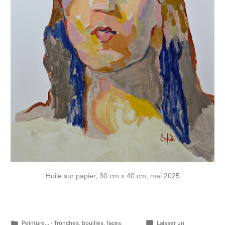
Huile sur papier, 30 cm x 40 cm, mai 2025
Publié
Peinture...
·
Tronches, bouilles, faces,
Laisser un