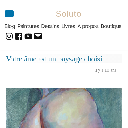
Soluto
Blog
Peintures
Dessins
Livres
À propos
Boutique
@soluto_peinturesdessins
Soluto-
@solutopeintureetdessin.5311
solutoblog@gmail.com
Peintures-
Aller
Votre âme est un paysage choisi…
Dessins
au
contenu
il y a 10 ans