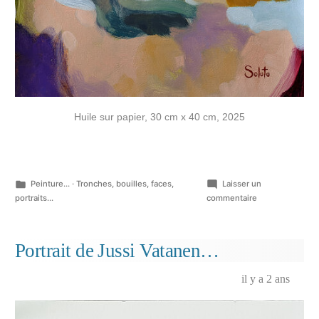
Huile sur papier, 30 cm x 40 cm, 2025
Publié
Peinture...
·
Tronches, bouilles, faces,
Laisser un
dans
sur
portraits...
commentaire
Torsion
de
données
Portrait de Jussi Vatanen…
picturales…
il y a 2 ans