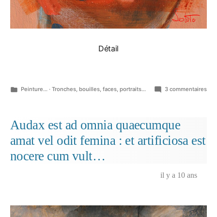
Détail
Publié
sur
Peinture...
·
Tronches, bouilles, faces, portraits...
3 commentaires
dans
Ent
la
poir
Audax est ad omnia quaecumque
de
amat vel odit femina : et artificiosa est
vos
sei
nocere cum vult…
et
le
il y a 10 ans
fro
que
vou
me
fîte