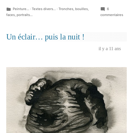
Publié
Peinture...
·
Textes divers...
·
Tronches, bouilles,
6
dans
sur
faces, portraits...
commentaires
A
contr
chans
Un éclair… puis la nuit !
polit
il y a 11 ans