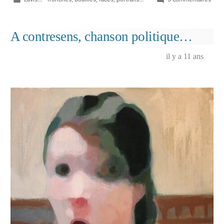
dans
Fouil
les
omb
A contresens, chanson politique…
il y a 11 ans