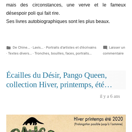
mais des circonstances, une verve et le fameux
désespoir poli qui fait rire.
Ses livres autobiographiques sont les plus beaux.
Publié
De Chine...
·
Lavis...
·
Portraits d'artistes et d'écrivains
Laisser un
dans
sur
·
Textes divers...
·
Tronches, bouilles, faces, portraits...
commentaire
Portra
d’écr
:
Écailles du Désir, Pango Queen,
Alph
collection Hiver, printemps, été…
Boud
il y a 6 ans