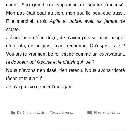
canot. Son grand cou supportait un sourire composé.
Mon pas était égal au sien, mon souffle peut-être aussi.
Elle marchait droit.
Agile et noble, avec sa jambe de
statue.
J’étais triste d’être déçu, de n’avoir pas su nous bouger
d’un iota, de ne pas l’avoir reconnue. Qu’espérais-je ?
Voulais-je vraiment boire, crispé comme un extravagant,
la douceur qui fascine et le plaisir qui tue
?
Nous n’avons rien tissé, rien retenu. Nous avons tricoté
lâche et tout a filé.
Je n’ai pas vu germer l’ouragan.
Publié
sur
De Chine...
·
Lavis...
·
Textes divers...
10 commentaires
dans
Un
éclair…
puis