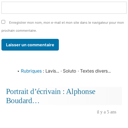
Enregistrer mon nom, mon e-mail et mon site dans le navigateur pour mon
prochain commentaire.
‣
Rubriques
:
Lavis...
·
Soluto
·
Textes divers...
Portrait d’écrivain : Alphonse
Boudard…
il y a 5 ans