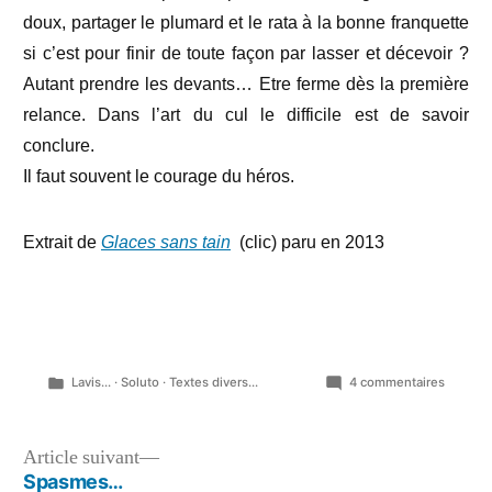
doux, partager le plumard et le rata à la bonne franquette
si c’est pour finir de toute façon par lasser et décevoir ?
Autant prendre les devants… Etre ferme dès la première
relance. Dans l’art du cul le difficile est de savoir
conclure.
Il faut souvent le courage du héros.
Extrait de
Glaces sans tain
(clic) paru en 2013
Publié
sur
Lavis...
·
Soluto
·
Textes divers...
4 commentaires
dans
Je
me
souvien
Navigation
Article
Article suivant
de
suivant :
Spasmes…
Muriel…