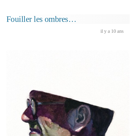
dans
Écailles
du
Désir,
Fouiller les ombres…
Pango
Queen,
il y a 10 ans
collect
Hiver,
printem
été…