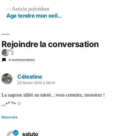
de
Article
Article précédent
l’article
précédent :
Age tendre mon oeil…
Rejoindre la conversation
4 commentaires
Célestine
a
23 février 2015 à 19h14
dit :
La sagesse alliée au talent…vous cumulez, monsieur !
¸¸.•*¨*• ☆
Répondre
soluto