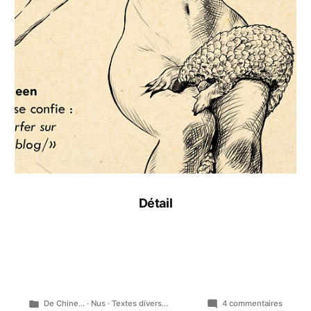
Détail
Publié
sur
De Chine...
·
Nus
·
Textes divers...
4 commentaires