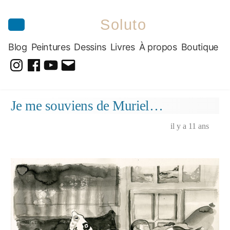
Soluto
Blog
Peintures
Dessins
Livres
À propos
Boutique
@soluto_peinturesdessins
Soluto-
@solutopeintureetdessin.5311
solutoblog@gmail.com
Peintures-
Aller
Je me souviens de Muriel…
Dessins
au
contenu
il y a 11 ans