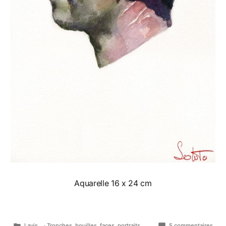
Aquarelle 16 x 24 cm
Publié
sur
Lavis...
·
Tronches, bouilles, faces, portraits...
5 commentaires