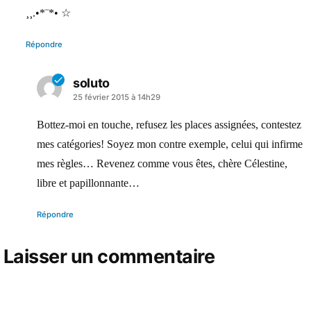
¸¸.•*¨*• ☆
Répondre
soluto
a
25 février 2015 à 14h29
dit :
Bottez-moi en touche, refusez les places assignées, contestez
mes catégories! Soyez mon contre exemple, celui qui infirme
mes règles… Revenez comme vous êtes, chère Célestine,
libre et papillonnante…
Répondre
Laisser un commentaire