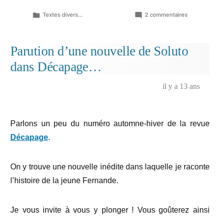
Publié
sur
Textes divers...
2 commentaires
dans
Chère
Jojo,
très
Parution d’une nouvelle de Soluto
chère
dans Décapage…
maman…
il y a 13 ans
Parlons un peu du numéro automne-hiver de la revue
Décapage
.
On y trouve une nouvelle inédite dans laquelle je raconte
l’histoire de la jeune Fernande.
Je vous invite à vous y plonger ! Vous goûterez ainsi