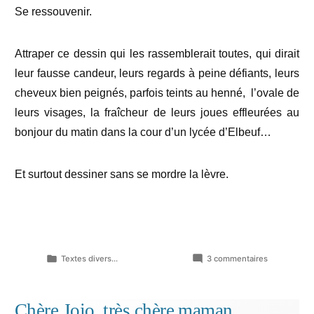
Se ressouvenir.
Attraper ce dessin qui les rassemblerait toutes, qui dirait
leur fausse candeur, leurs regards à peine défiants, leurs
cheveux bien peignés, parfois teints au henné,
l’ovale de
leurs visages, la fraîcheur de leurs joues effleurées au
bonjour du matin dans la cour d’un lycée d’Elbeuf…
Et surtout dessiner sans se mordre la lèvre.
Publié
sur
Textes divers...
3 commentaires
dans
Que
reste-
t-
Chère Jojo, très chère maman…
il