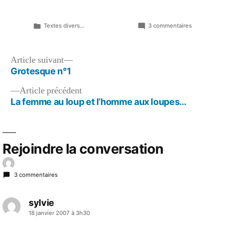
Publié
sur
Textes divers...
3 commentaires
dans
Miss
Labrèze…
Navigation
Article
Article suivant
suivant :
Grotesque n°1
de
Article
Article précédent
l’article
précédent :
La femme au loup et l’homme aux loupes…
Rejoindre la conversation
3 commentaires
sylvie
a
18 janvier 2007 à 3h30