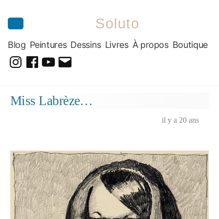
Soluto
Blog
Peintures
Dessins
Livres
À propos
Boutique
@soluto_peinturesdessins
Soluto-
@solutopeintureetdessin.5311
solutoblog@gmail.com
Peintures-
Aller
Miss Labrèze…
Dessins
au
contenu
il y a 20 ans