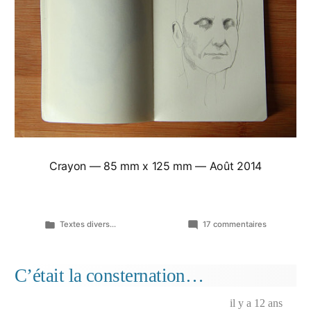
Crayon — 85 mm x 125 mm — Août 2014
Publié
sur
Textes divers...
17 commentaires
dans
Vers
la
fin
C’était la consternation…
de
ce
il y a 12 ans
blog?