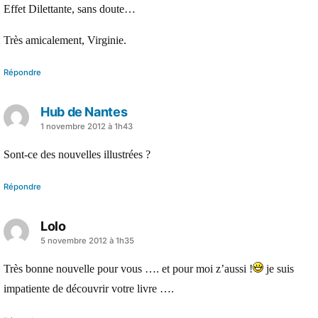
Effet Dilettante, sans doute…
Très amicalement, Virginie.
Répondre
Hub de Nantes
a
1 novembre 2012 à 1h43
dit :
Sont-ce des nouvelles illustrées ?
Répondre
Lolo
a
5 novembre 2012 à 1h35
dit :
Très bonne nouvelle pour vous …. et pour moi z’aussi !
je suis
impatiente de découvrir votre livre ….