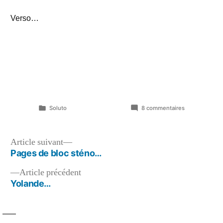
Verso…
Publié
sur
Soluto
8 commentaires
dans
A
paraître…
Navigation
Article
Article suivant
suivant :
Pages de bloc sténo…
de
Article
Article précédent
l’article
précédent :
Yolande…