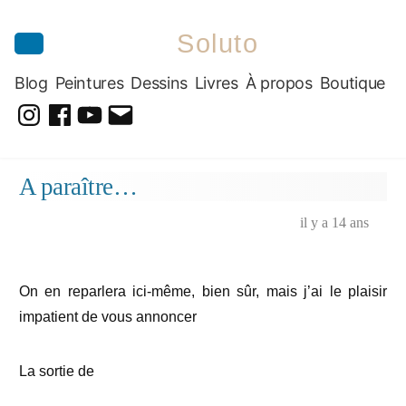
Soluto
Blog
Peintures
Dessins
Livres
À propos
Boutique
@soluto_peinturesdessins
Soluto-
@solutopeintureetdessin.5311
solutoblog@gmail.com
Peintures-
Aller
A paraître…
Dessins
au
contenu
il y a 14 ans
On en reparlera ici-même, bien sûr, mais j’ai le plaisir
impatient de vous annoncer
La sortie de