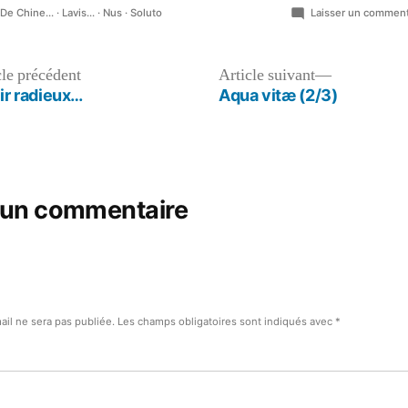
Publié
De Chine...
·
Lavis...
·
Nus
·
Soluto
Laisser un comment
dans
Article
Article
cle précédent
Article suivant
précédent :
suivant :
ir radieux…
Aqua vitæ (2/3)
 un commentaire
ail ne sera pas publiée.
Les champs obligatoires sont indiqués avec
*