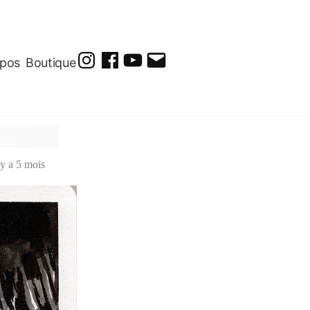
opos
Boutique
@soluto_peinturesdessins
Soluto-
@solutopeintureetdessin.5311
solutoblog@gmail.com
Peintures-
Dessins
 y a 5 mois