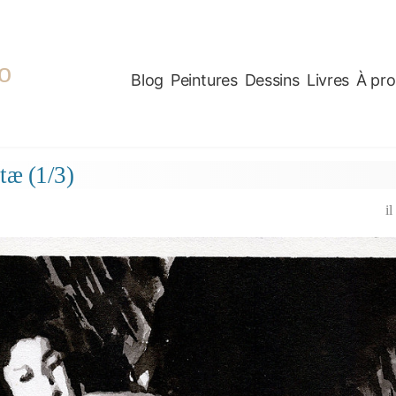
o
Blog
Peintures
Dessins
Livres
À pr
tæ (1/3)
il