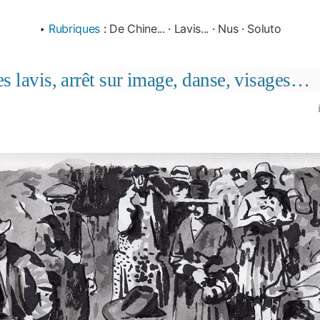
‣
Rubriques
:
De Chine...
·
Lavis...
·
Nus
·
Soluto
s lavis, arrêt sur image, danse, visages…