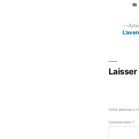
Navigation
Arti
L’aven
de
l’article
Laisser
Votre adresse e-m
Commentaire
*