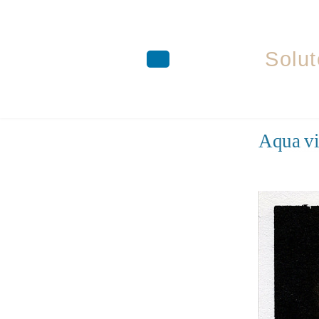
Solut
Aller
Aqua vi
au
contenu