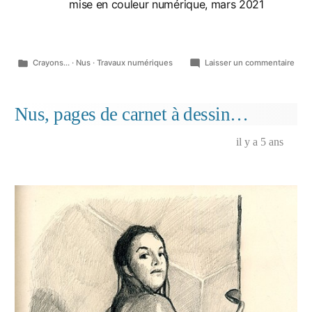
mise en couleur numérique, mars 2021
Publié
sur
Crayons...
·
Nus
·
Travaux numériques
Laisser un commentaire
dans
Nu,
les
bas
Nus, pages de carnet à dessin…
rou
il y a 5 ans