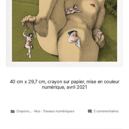
40 cm x 29,7 cm, crayon sur papier, mise en couleur
numérique, avril 2021
Publié
sur
Crayons...
·
Nus
·
Travaux numériques
2 commentaires
dans
Au
jardin