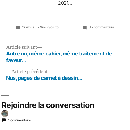
2021…
Publié
sur
Crayons...
·
Nus
·
Soluto
Un commentaire
dans
Nu
à
genoux…
Navigation
Article
Article suivant
suivant :
Autre nu, même cahier, même traitement de
de
faveur…
l’article
Article
Article précédent
précédent :
Nus, pages de carnet à dessin…
Rejoindre la conversation
1 commentaire