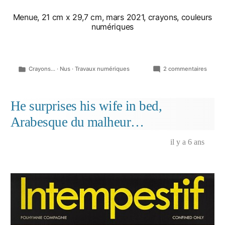
Menue, 21 cm x 29,7 cm, mars 2021, crayons, couleurs
numériques
Publié
sur
Crayons...
·
Nus
·
Travaux numériques
2 commentaires
dans
Nus,
pages
de
He surprises his wife in bed,
carnet
Arabesque du malheur…
à
dessi
il y a 6 ans