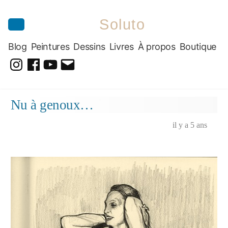
Soluto
Blog
Peintures
Dessins
Livres
À propos
Boutique
@soluto_peinturesdessins
Soluto-
@solutopeintureetdessin.5311
solutoblog@gmail.com
Peintures-
Aller
Nu à genoux…
Dessins
au
contenu
il y a 5 ans