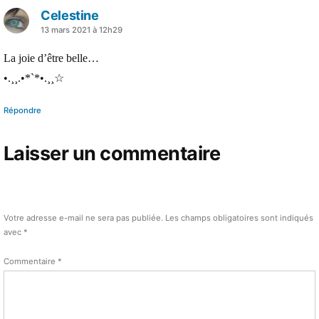
Celestine
a
13 mars 2021 à 12h29
dit :
La joie d’être belle…
•.¸¸.•*`*•.¸¸☆
Répondre
Laisser un commentaire
Votre adresse e-mail ne sera pas publiée.
Les champs obligatoires sont indiqués
avec
*
Commentaire
*