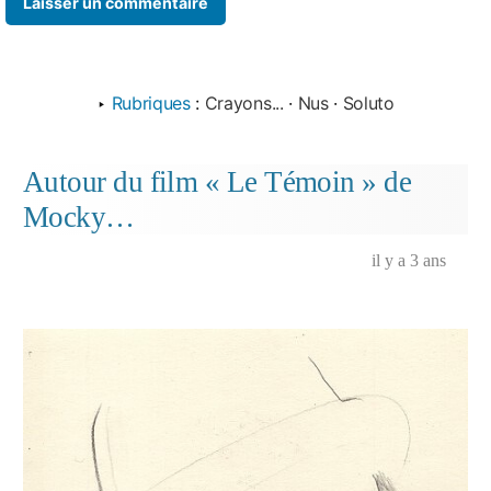
‣
Rubriques
:
Crayons...
·
Nus
·
Soluto
Autour du film « Le Témoin » de
Mocky…
il y a 3 ans