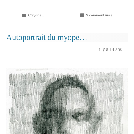
Publié
sur
Crayons...
2 commentaires
dans
Cavatines…
Autoportrait du myope…
il y a 14 ans