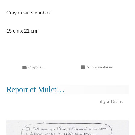
Crayon sur sténobloc
15 cm x 21 cm
Publié
sur
Crayons...
5 commentaires
dans
Autoportrait
du
myope…
Report et Mulet…
il y a 16 ans