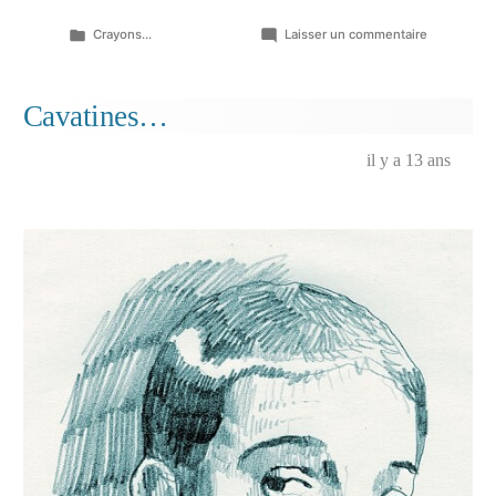
Publié
sur
Crayons...
Laisser un commentaire
dans
Les
peaux
salées…
Cavatines…
il y a 13 ans