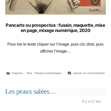
Pancarte ou prospectus : fusain, maquette, mise
en page, mixage numérique, 2020
Pour lire le texte cliquer sur l’image, puis clic droit, puis
afficher l’image…
Publié
sur
Crayons...
·
Nus
·
Travaux numériques
Laisser un commentaire
dans
He
surp
his
Les peaux salées…
wife
in
il y a 12 ans
bed,
Ara