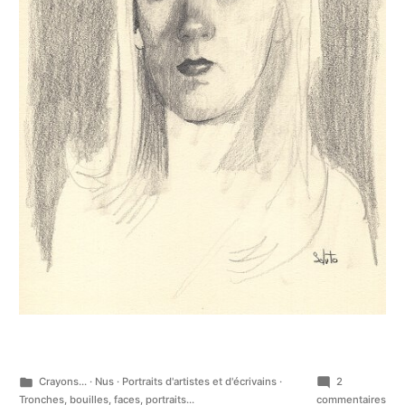
Publié
Crayons...
·
Nus
·
Portraits d'artistes et d'écrivains
·
2
dans
sur
Tronches, bouilles, faces, portraits...
commentaires