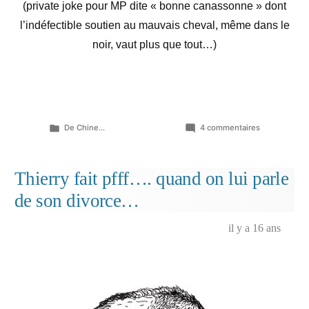
(private joke pour MP dite « bonne canassonne » dont
l’indéfectible soutien au mauvais cheval, même dans le
noir, vaut plus que tout…)
Publié
sur
De Chine...
4 commentaires
dans
« C’était
d’un
coup
Thierry fait pfff…. quand on lui parle
devenu
de son divorce…
vachement
plus
cool,
il y a 16 ans
tu
vois… »