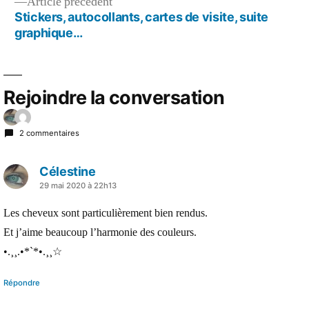
Article
Article précédent
l’article
précédent :
Stickers, autocollants, cartes de visite, suite
graphique…
Rejoindre la conversation
2 commentaires
Célestine
a
29 mai 2020 à 22h13
dit :
Les cheveux sont particulièrement bien rendus.
Et j’aime beaucoup l’harmonie des couleurs.
•.¸¸.•*`*•.¸¸☆
Répondre