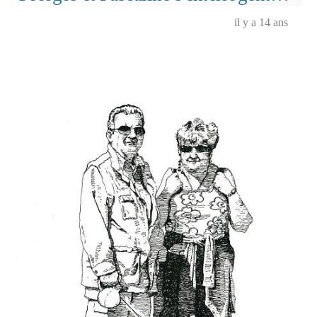
choisies,
il y a 14 ans
mises
en
couleur)
…