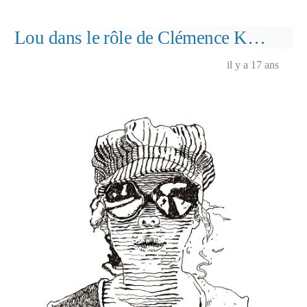
la
piste…
Lou dans le rôle de Clémence K…
il y a 17 ans