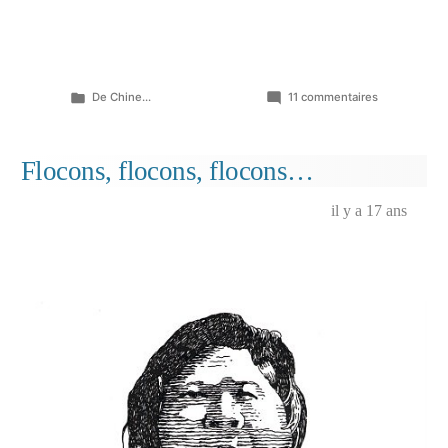
Publié
sur
De Chine...
11 commentaires
dans
Thierry
fait
pfff….
Flocons, flocons, flocons…
quand
on
il y a 17 ans
lui
parle
de
son
divorce…