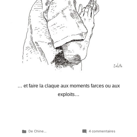
… et faire la claque aux moments farces ou aux
exploits…
Publié
sur
De Chine...
4 commentaires
dans
Surveiller