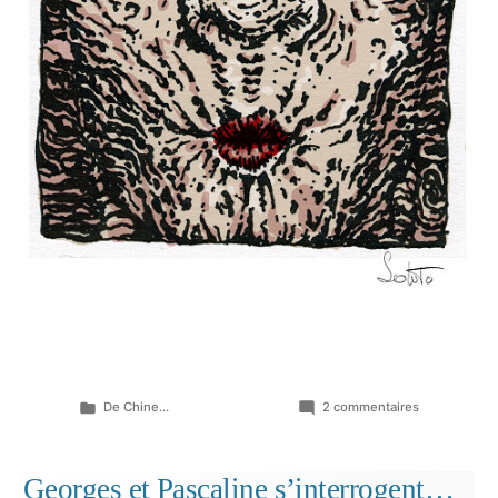
Publié
sur
De Chine...
2 commentaires
dans
Eclats
de
nuits
Georges et Pascaline s’interrogent…
(cases