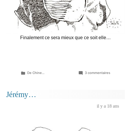
Finalement ce sera mieux que ce soit elle…
Publié
sur
De Chine...
3 commentaires
dans
Lou
dans
le
Jérémy…
rôle
de
il y a 18 ans
Clémence
K…