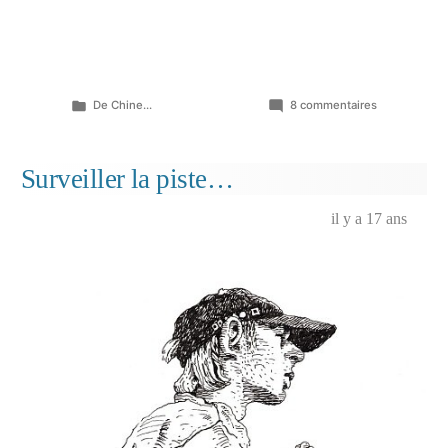
Publié
sur
De Chine...
8 commentaires
dans
Le
retour…
Surveiller la piste…
il y a 17 ans