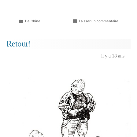
Publié
sur
De Chine...
Laisser un commentaire
dans
Jérémy…
Retour!
il y a 18 ans