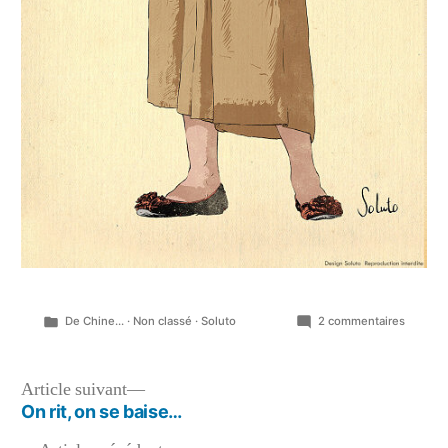
Publié
sur
De Chine...
·
Non classé
·
Soluto
2 commentaires
dans
Espèce
d’Estam
Sentinel
Navigation
Article
Article suivant
01…
suivant :
On rit, on se baise…
de