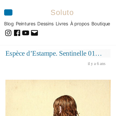
Soluto
Blog
Peintures
Dessins
Livres
À propos
Boutique
@soluto_peinturesdessins
Soluto-
@solutopeintureetdessin.5311
solutoblog@gmail.com
Peintures-
Aller
Espèce d’Estampe. Sentinelle 01…
Dessins
au
contenu
il y a 6 ans