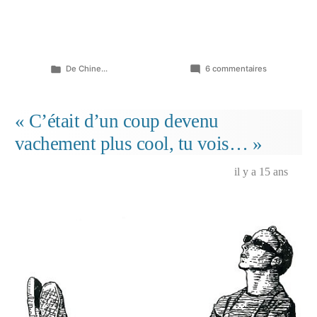
Publié
sur
De Chine...
6 commentaires
dans
Georges
et
Pascaline
« C’était d’un coup devenu
s’interrogen
vachement plus cool, tu vois… »
il y a 15 ans