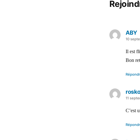
Rejoind
ABY
a
10 sept
dit :
Il est 
Bon re
Répond
rosk
a
11 sept
dit :
C’est u
Répond