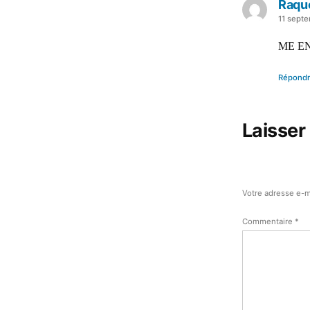
Raque
a
11 sept
dit :
ME E
Répond
Laisser
Votre adresse e-m
Commentaire
*