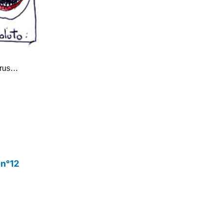
virus…
our!
 n°12