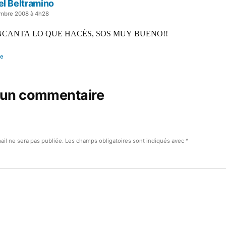
l Beltramino
embre 2008 à 4h28
NCANTA LO QUE HACÉS, SOS MUY BUENO!!
re
 un commentaire
ail ne sera pas publiée.
Les champs obligatoires sont indiqués avec
*