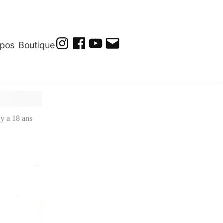
opos
Boutique
@soluto_peinturesdessins
Soluto-
@solutopeintureetdessin.5311
solutoblog@gmail.com
Peintures-
Dessins
l y a 18 ans