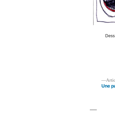
Dessi
Navigation
Arti
Une pa
de
l’article