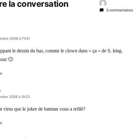
re la conversation
3 commentaires
embre 2008 à 7h31
flippant le dessin du bas, comme le clown dans « ça » de S. king.
tour 🙂
re
o
embre 2008 à 3h23
n virus que le joker de batman vous a refilé?
re