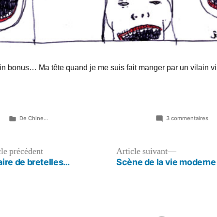
n bonus… Ma tête quand je me suis fait manger par un vilain 
Publié
sur
De Chine...
3 commentaires
dans
Ret
Article
Article
cle précédent
Article suivant
précédent :
suivant :
ire de bretelles…
Scène de la vie moderne