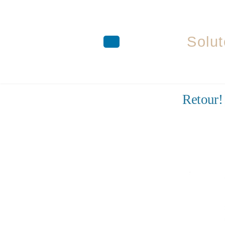
Solut
Aller
Retour!
au
contenu