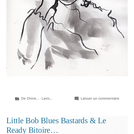
Publié
sur
De Chine...
·
Lavis...
Laisser un commentaire
dans
Quelque
lavis,
arrêt
Little Bob Blues Bastards & Le
sur
Ready Bitoire…
image,