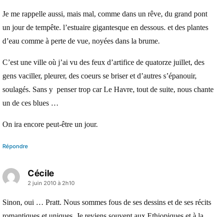
Je me rappelle aussi, mais mal, comme dans un rêve, du grand pont
un jour de tempête. l’estuaire gigantesque en dessous. et des plantes
d’eau comme à perte de vue, noyées dans la brume.
C’est une ville où j’ai vu des feux d’artifice de quatorze juillet, des
gens vaciller, pleurer, des coeurs se briser et d’autres s’épanouir,
soulagés. Sans y penser trop car Le Havre, tout de suite, nous chante
un de ces blues …
On ira encore peut-être un jour.
Répondre
Cécile
a
2 juin 2010 à 2h10
dit :
Sinon, oui … Pratt. Nous sommes fous de ses dessins et de ses récits
romantiques et uniques. Je reviens souvent aux Ethiopiques et à la