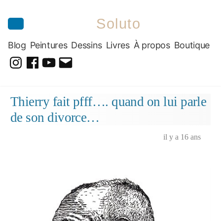
Soluto
Blog
Peintures
Dessins
Livres
À propos
Boutique
@soluto_peinturesdessins
Soluto-
@solutopeintureetdessin.5311
solutoblog@gmail.com
Peintures-
Aller
Thierry fait pfff…. quand on lui parle
Dessins
au
de son divorce…
contenu
il y a 16 ans