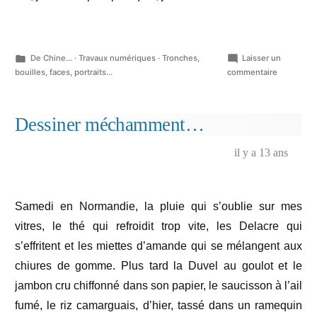
Publié
De Chine...
·
Travaux numériques
·
Tronches,
Laisser un
dans
sur
bouilles, faces, portraits...
commentaire
Little
Bob
Blues
Dessiner méchamment…
Bastards
&
il y a 13 ans
Le
Ready
Bitoire…
Samedi en Normandie, la pluie qui s’oublie sur mes
vitres, le thé qui refroidit trop vite, les Delacre qui
s’effritent et les miettes d’amande qui se mélangent aux
chiures de gomme. Plus tard la Duvel au goulot et le
jambon cru chiffonné dans son papier, le saucisson à l’ail
fumé, le riz camarguais, d’hier, tassé dans un ramequin