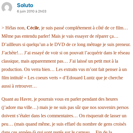
Soluto
a
6 juin 2010 à 2h03
dit :
> Hélas non,
Cécile
, je suis passé complétement à côté de ce film…
Même pas entendu parler! Mais je vais essayer de réparer ça…
D’aillleurs si quelqu’un a le DVD de ce long métrage je suis preneur.
J’achète!… J’ai essayé de voir si on pouvait l’acquérir dans le réseau
classique, mais apparemment pas… J’ai laissé un petit mot à la
production. On verra bien… Les extraits vus m’ont fait penser à un
film intitulé « Les coeurs verts » d’Edouard Luntz que je cherche
aussi à retrouver…
Quant au Havre, je pourrais vous en parler pendant des heures
(j’adore ma ville…) mais je ne suis pas sûr que nos souvenirs persos
doivent s’étaler dans les commentaires… On risquerait de lasser un
peu… (mais quand même, je suis effaré du nombre de gens croisés
dans ces années-là qui sont restés sur le carreau… Fin de la