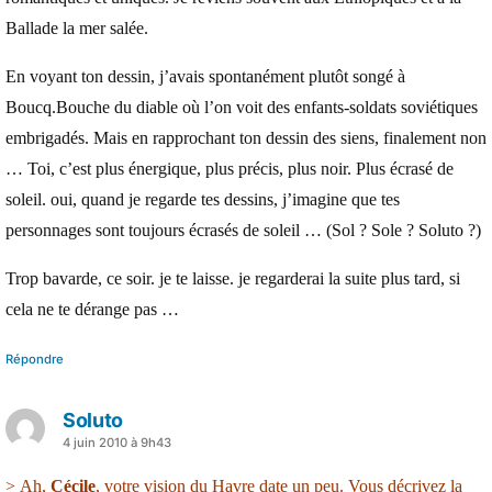
Ballade la mer salée.
En voyant ton dessin, j’avais spontanément plutôt songé à
Boucq.Bouche du diable où l’on voit des enfants-soldats soviétiques
embrigadés. Mais en rapprochant ton dessin des siens, finalement non
… Toi, c’est plus énergique, plus précis, plus noir. Plus écrasé de
soleil. oui, quand je regarde tes dessins, j’imagine que tes
personnages sont toujours écrasés de soleil … (Sol ? Sole ? Soluto ?)
Trop bavarde, ce soir. je te laisse. je regarderai la suite plus tard, si
cela ne te dérange pas …
Répondre
Soluto
a
4 juin 2010 à 9h43
dit :
> Ah,
Cécile
, votre vision du Havre date un peu. Vous décrivez la