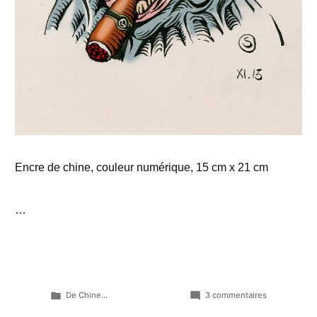
Encre de chine, couleur numérique, 15 cm x 21 cm
…
Publié
sur
De Chine...
3 commentaires
dans
Dessiner