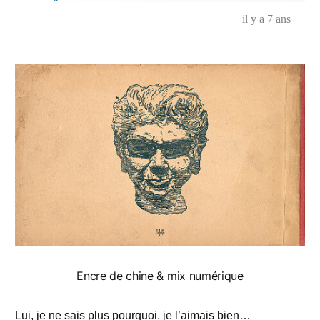
danse,
visages…
il y a 7 ans
Encre de chine & mix numérique
Lui, je ne sais plus pourquoi, je l’aimais bien…