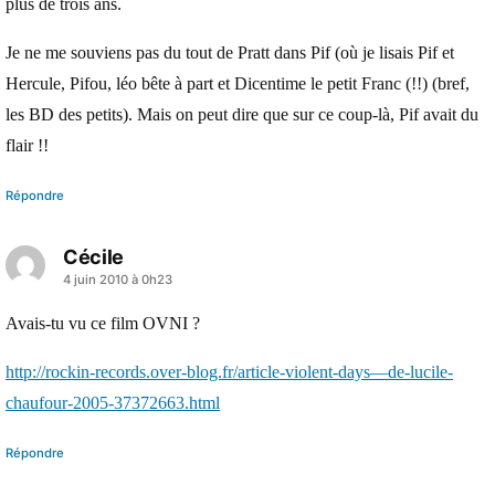
plus de trois ans.
Je ne me souviens pas du tout de Pratt dans Pif (où je lisais Pif et
Hercule, Pifou, léo bête à part et Dicentime le petit Franc (!!) (bref,
les BD des petits). Mais on peut dire que sur ce coup-là, Pif avait du
flair !!
Répondre
Cécile
a
4 juin 2010 à 0h23
dit :
Avais-tu vu ce film OVNI ?
http://rockin-records.over-blog.fr/article-violent-days—de-lucile-
chaufour-2005-37372663.html
Répondre