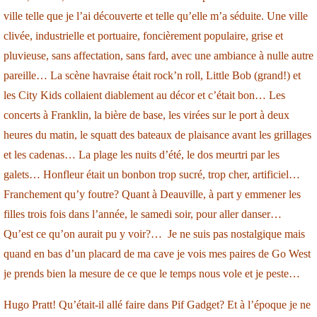
ville telle que je l’ai découverte et telle qu’elle m’a séduite. Une ville
clivée, industrielle et portuaire, foncièrement populaire, grise et
pluvieuse, sans affectation, sans fard, avec une ambiance à nulle autre
pareille… La scène havraise était rock’n roll, Little Bob (grand!) et
les City Kids collaient diablement au décor et c’était bon… Les
concerts à Franklin, la bière de base, les virées sur le port à deux
heures du matin, le squatt des bateaux de plaisance avant les grillages
et les cadenas… La plage les nuits d’été, le dos meurtri par les
galets… Honfleur était un bonbon trop sucré, trop cher, artificiel…
Franchement qu’y foutre? Quant à Deauville, à part y emmener les
filles trois fois dans l’année, le samedi soir, pour aller danser…
Qu’est ce qu’on aurait pu y voir?… Je ne suis pas nostalgique mais
quand en bas d’un placard de ma cave je vois mes paires de Go West
je prends bien la mesure de ce que le temps nous vole et je peste…
Hugo Pratt! Qu’était-il allé faire dans Pif Gadget? Et à l’époque je ne