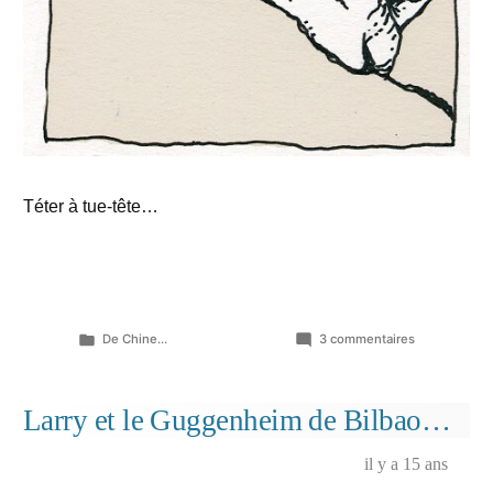
Téter à tue-tête…
Publié
sur
De Chine...
3 commentaires
dans
Amours
brouillées…
Larry et le Guggenheim de Bilbao…
il y a 15 ans