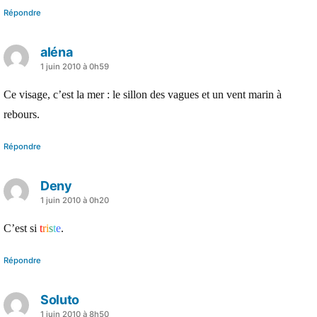
Répondre
aléna
a
1 juin 2010 à 0h59
dit :
Ce visage, c’est la mer : le sillon des vagues et un vent marin à
rebours.
Répondre
Deny
a
1 juin 2010 à 0h20
dit :
C’est si
t
r
i
s
t
e
.
Répondre
Soluto
a
1 juin 2010 à 8h50