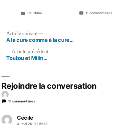
Publié
sur
De Chine...
11 commentaires
dans
Thierry
fait
pfff….
Navigation
Article
Article suivant
quand
suivant :
A la cure comme à la cure…
de
on
lui
Article
Article précédent
l’article
parle
précédent :
Toutou et Milin…
de
son
divorce…
Rejoindre la conversation
11 commentaires
Cécile
a
31 mai 2010 à 5h48