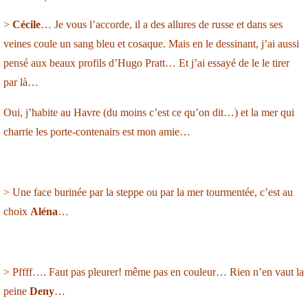
dit :
>
Cécile
… Je vous l’accorde, il a des allures de russe et dans ses
veines coule un sang bleu et cosaque. Mais en le dessinant, j’ai aussi
pensé aux beaux profils d’Hugo Pratt… Et j’ai essayé de le le tirer
par là…
Oui, j’habite au Havre (du moins c’est ce qu’on dit…) et la mer qui
charrie les porte-contenairs est mon amie…
> Une face burinée par la steppe ou par la mer tourmentée, c’est au
choix
Aléna
…
> Pffff…. Faut pas pleurer! même pas en couleur… Rien n’en vaut la
peine
Deny
…