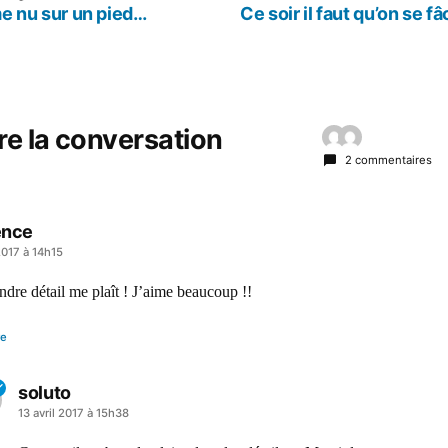
précédent :
suivant :
 nu sur un pied…
Ce soir il faut qu’on se f
re la conversation
2 commentaires
ence
 2017 à 14h15
dre détail me plaît ! J’aime beaucoup !!
re
soluto
a
13 avril 2017 à 15h38
dit :