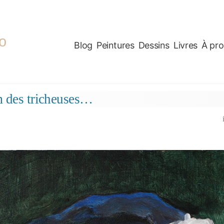
o
Blog
Peintures
Dessins
Livres
À pr
 des tricheuses…