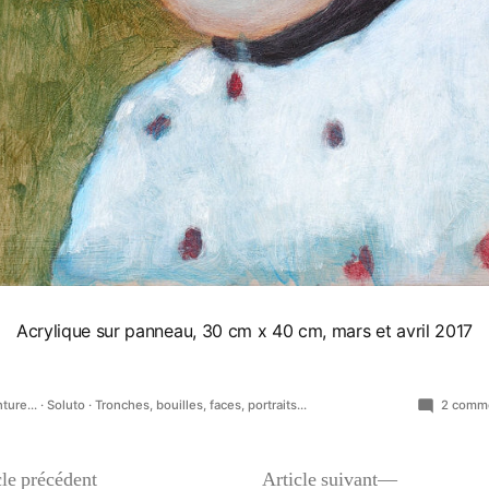
Acrylique sur panneau, 30 cm x 40 cm, mars et avril 2017
lié
ture...
·
Soluto
·
Tronches, bouilles, faces, portraits...
2 comme
s
Article
Article
cle précédent
Article suivant