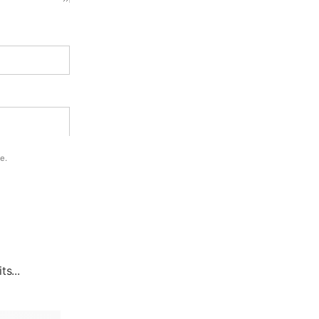
e.
ts...