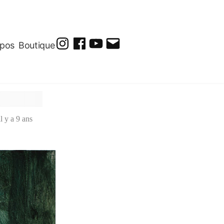
opos
Boutique
@soluto_peinturesdessins
Soluto-
@solutopeintureetdessin.5311
solutoblog@gmail.com
Peintures-
Dessins
il y a 9 ans