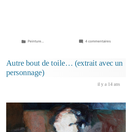
Publié
sur
Peinture...
4 commentaires
dans
Amour,
je
ne
Autre bout de toile… (extrait avec un
me
personnage)
plains
de
l’orgueil
il y a 14 ans
endurci…