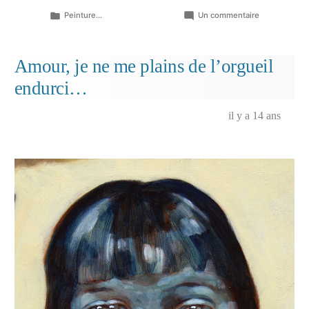
Publié
sur
Peinture...
Un commentaire
dans
La
dent
dure
Amour, je ne me plains de l’orgueil
endurci…
il y a 14 ans