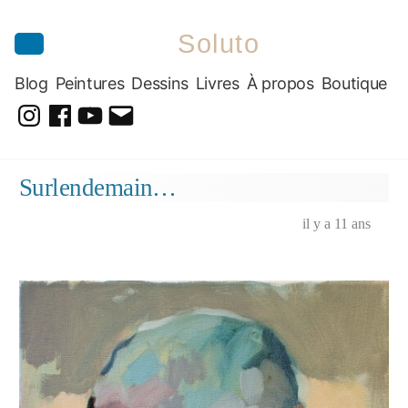
Soluto
Blog
Peintures
Dessins
Livres
À propos
Boutique
@soluto_peinturesdessins
Soluto-
@solutopeintureetdessin.5311
solutoblog@gmail.com
Peintures-
Aller
Surlendemain…
Dessins
au
contenu
il y a 11 ans