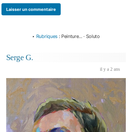
‣
Rubriques
:
Peinture...
·
Soluto
Serge G.
il y a 2 ans