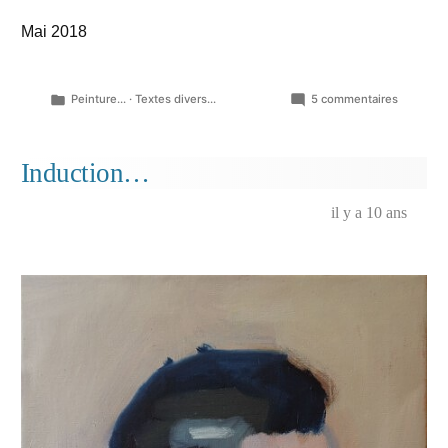
Mai 2018
Publié
sur
Peinture...
·
Textes divers...
5 commentaires
dans
Une
rousse
et
Induction…
un
poème
il y a 10 ans
noir…