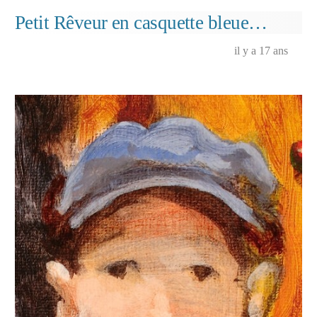
de
Petit Rêveur en casquette bleue…
toile…
(extrait
il y a 17 ans
avec
un
personnag