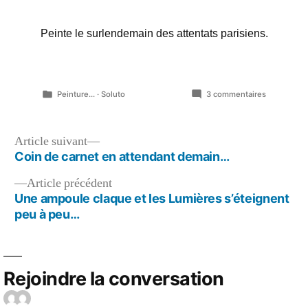
Peinte le surlendemain des attentats parisiens.
Publié
sur
Peinture...
·
Soluto
3 commentaires
dans
Surlendem
Navigation
Article
Article suivant
suivant :
Coin de carnet en attendant demain…
de
Article
Article précédent
l’article
précédent :
Une ampoule claque et les Lumières s’éteignent
peu à peu…
Rejoindre la conversation