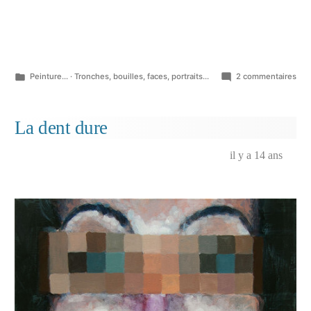
Publié
sur
Peinture...
·
Tronches, bouilles, faces, portraits...
2 commentaires
dans
Ind
La dent dure
il y a 14 ans