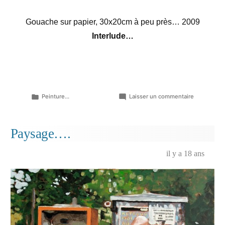
Gouache sur papier, 30x20cm à peu près… 2009
Interlude…
Publié
sur
Peinture...
Laisser un commentaire
dans
Devant
la
gare…
Paysage….
il y a 18 ans