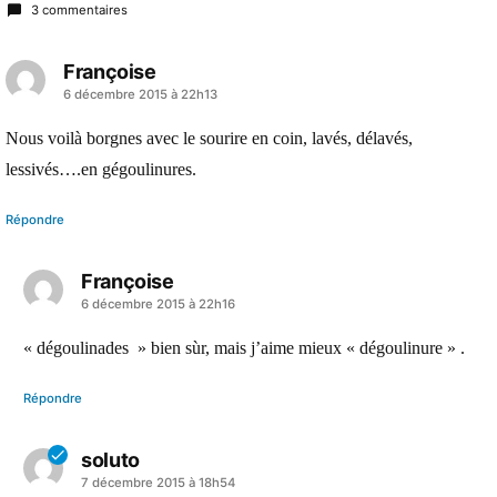
3 commentaires
Françoise
a
6 décembre 2015 à 22h13
dit :
Nous voilà borgnes avec le sourire en coin, lavés, délavés,
lessivés….en gégoulinures.
Répondre
Françoise
a
6 décembre 2015 à 22h16
dit :
« dégoulinades » bien sùr, mais j’aime mieux « dégoulinure » .
Répondre
soluto
a
7 décembre 2015 à 18h54