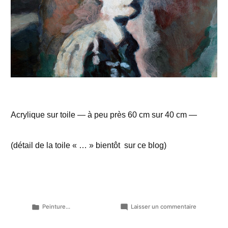
Acrylique sur toile — à peu près 60 cm sur 40 cm —
(détail de la toile « … » bientôt sur ce blog)
Publié
sur
Peinture...
Laisser un commentaire
dans
Autre
bout