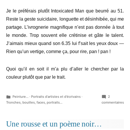
Je le préférais plutôt Intoxicated Man que beurré au 51.
Reste la geste suicidaire, longuette et désinhibée, qui me
partage. L’ivrognerie magnifique n’est pas donnée à tout
le monde. Trop souvent elle crétinise et gâte le talent.
J’aimais mieux quand son 6.35 lui f’sait les yeux doux —
Rien qu’un vertige, comme ça, pour rire, pan ! pan !
Quoi qu’il en soit il m’a plu d’aller le chercher par la
couleur plutôt que par le trait.
Publié
Peinture...
·
Portraits d'artistes et d'écrivains
·
2
dans
sur
Tronches, bouilles, faces, portraits...
commentaires
Ser
G.
Une rousse et un poème noir…