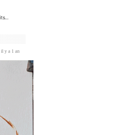
ts...
il y a 1 an