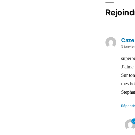
Rejoind
Caze
a
5 janvie
dit :
superb
J’aime 
Sur ton
mes boî
Stepha
Répond