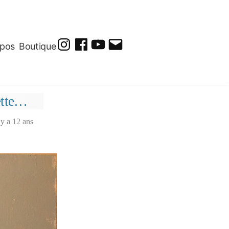
opos
Boutique
@soluto_peinturesdessins
Soluto-
@solutopeintureetdessin.5311
solutoblog@gmail.com
Peintures-
Dessins
ette…
l y a 12 ans