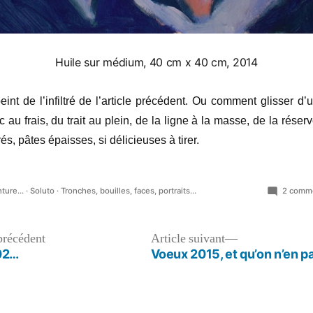
Huile sur médium, 40 cm x 40 cm, 2014
eint de l’infiltré de l’article précédent. Ou comment glisser d
c au frais, du trait au plein, de la ligne à la masse, de la rése
és, pâtes épaisses, si délicieuses à tirer.
lié
ture...
·
Soluto
·
Tronches, bouilles, faces, portraits...
2 comme
s
Article
Article
précédent
Article suivant
précédent :
suivant :
 02…
Voeux 2015, et qu’on n’en p