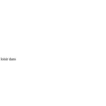
sous
la
casquette…
loisir dans