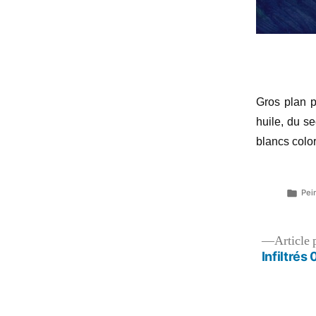
Gros plan p
huile, du se
blancs color
Pub
Pein
dan
Navigation
Article 
Infiltrés
de
l’article