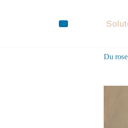
Solut
Aller
Du rose
au
contenu