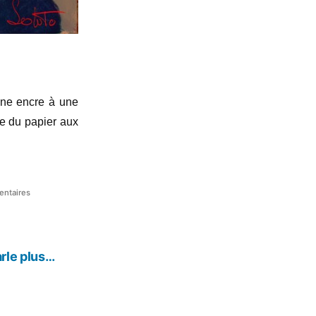
’une encre à une
rve du papier aux
sur
ntaires
Du
rose,
du
mauve
arle plus…
et
même
du
vert