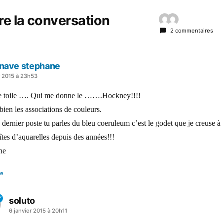
re la conversation
2 commentaires
nave stephane
r 2015 à 23h53
e toile …. Qui me donne le …….Hockney!!!!
bien les associations de couleurs.
 dernier poste tu parles du bleu coeruleum c’est le godet que je creuse à 
tes d’aquarelles depuis des années!!!
ne
re
soluto
a
6 janvier 2015 à 20h11