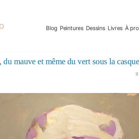
o
Blog
Peintures
Dessins
Livres
À pr
, du mauve et même du vert sous la casqu
i