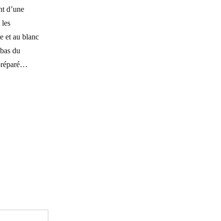
nt d’une
 les
le et au blanc
 bas du
 préparé…