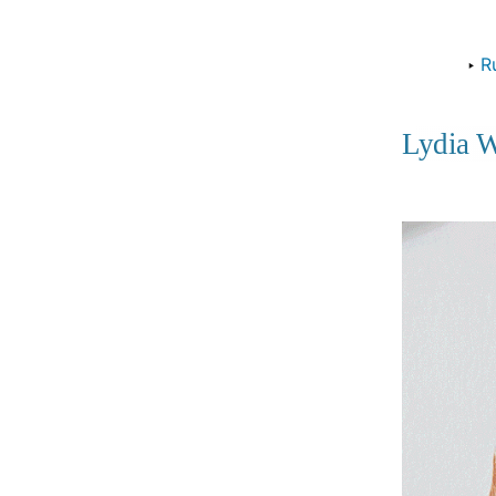
‣
R
Lydia W