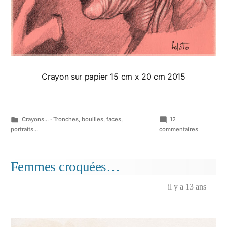
Crayon sur papier 15 cm x 20 cm 2015
Publié
Crayons...
·
Tronches, bouilles, faces,
12
dans
sur
portraits...
commentaires
Ecorchons
nous…
Femmes croquées…
il y a 13 ans