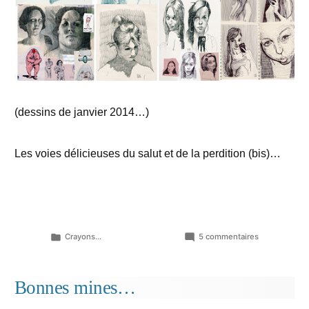
(dessins de janvier 2014…)
Les voies délicieuses du salut et de la perdition (bis)…
Publié
sur
Crayons...
5 commentaires
dans
Femmes
croquées…
Bonnes mines…