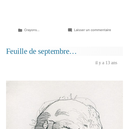
Publié
sur
Crayons...
Laisser un commentaire
dans
Bonnes
mines…
Feuille de septembre…
il y a 13 ans