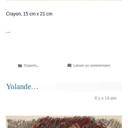
Crayon, 15 cm x 21 cm
…
Publié
sur
Crayons...
Laisser un commentaire
dans
Feuille
de
septembre
Yolande…
il y a 14 ans