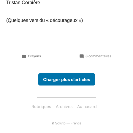
Tristan Corbière
(Quelques vers du « décourageux »)
Publié
sur
Crayons...
8 commentaires
dans
La
fête
en
Charger plus d'articles
miette
est
tombée
dans
mes
Rubriques
Archives
Au hasard
bottes…
© Soluto — France