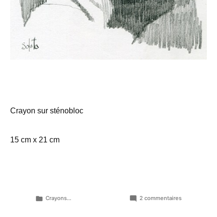
Crayon sur sténobloc
15 cm x 21 cm
Publié
sur
Crayons...
2 commentaires
dans
Feuilles