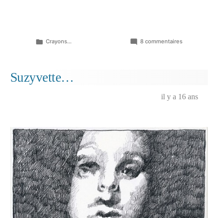
Publié
sur
Crayons...
8 commentaires
dans
Le
Havre
de…
Suzyvette…
et
feuille
il y a 16 ans
de
décembre…