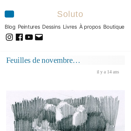
Soluto
Blog
Peintures
Dessins
Livres
À propos
Boutique
@soluto_peinturesdessins
Soluto-
@solutopeintureetdessin.5311
solutoblog@gmail.com
Peintures-
Aller
Feuilles de novembre…
Dessins
au
contenu
il y a 14 ans