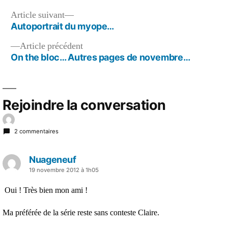
de
novembre…
Navigation
Article
Article suivant
suivant :
Autoportrait du myope…
de
Article
Article précédent
l’article
précédent :
On the bloc… Autres pages de novembre…
Rejoindre la conversation
2 commentaires
Nuageneuf
a
19 novembre 2012 à 1h05
dit :
Oui ! Très bien mon ami !
Ma préférée de la série reste sans conteste Claire.