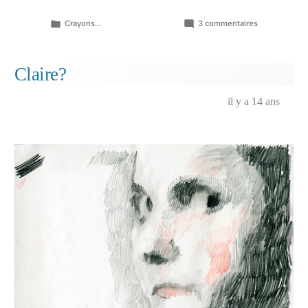
Publié
sur
Crayons...
3 commentaires
dans
Yolande…
Claire?
il y a 14 ans