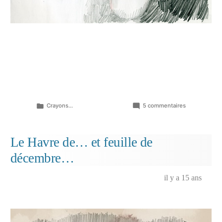
Publié
sur
Crayons...
5 commentaires
dans
Claire?
Le Havre de… et feuille de
décembre…
il y a 15 ans