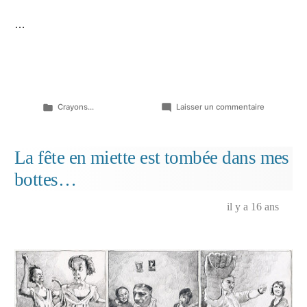
…
Publié
sur
Crayons...
Laisser un commentaire
dans
Suzyvette…
La fête en miette est tombée dans mes
bottes…
il y a 16 ans