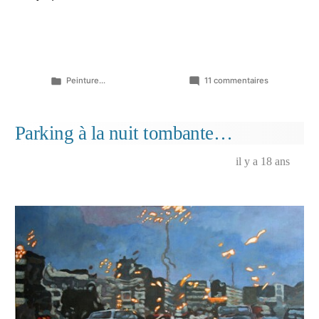
Publié
sur
Peinture...
11 commentaires
dans
Tombe
toujours,
tu
Parking à la nuit tombante…
m’intéresses
il y a 18 ans