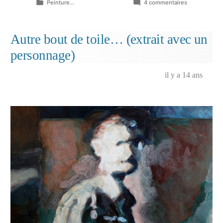
Publié
sur
Peinture...
4 commentaires
dans
Amour,
je
ne
Autre bout de toile… (extrait avec un
me
personnage)
plains
de
l’orgueil
il y a 14 ans
endurci…