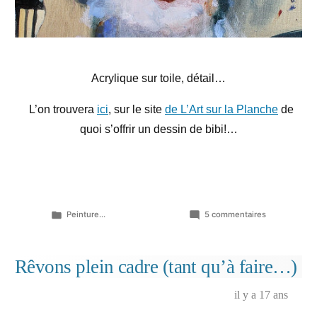
Acrylique sur toile, détail…
L’on trouvera
ici
, sur le site
de L’Art sur la Planche
de
quoi s’offrir un dessin de bibi!…
Publié
sur
Peinture...
5 commentaires
dans
Sur
un
air
Rêvons plein cadre (tant qu’à faire…)
d’harmonica
il y a 17 ans