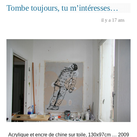
cadre
Tombe toujours, tu m’intéresses…
(tant
qu’à
il y a 17 ans
faire…)
Acrylique et encre de chine sur toile, 130x97cm … 2009