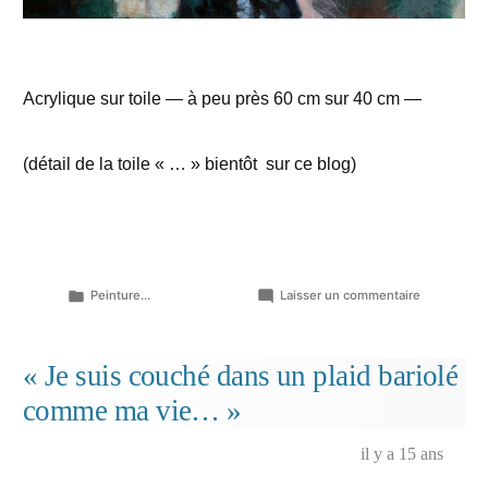
Acrylique sur toile — à peu près 60 cm sur 40 cm —
(détail de la toile « … » bientôt sur ce blog)
Publié
sur
Peinture...
Laisser un commentaire
dans
Autre
bout
de
« Je suis couché dans un plaid bariolé
toile…
comme ma vie… »
(extrait
avec
un
il y a 15 ans
personnag