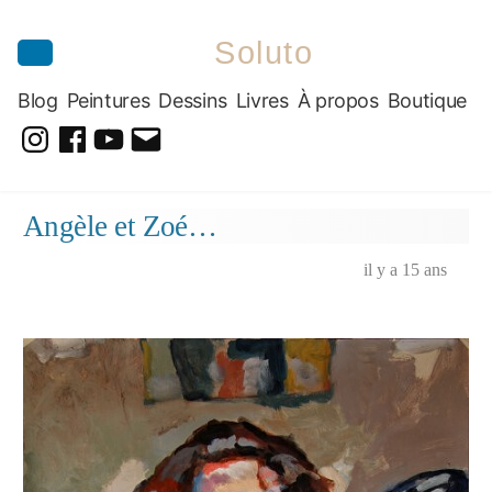
Soluto
Blog
Peintures
Dessins
Livres
À propos
Boutique
@soluto_peinturesdessins
Soluto-
@solutopeintureetdessin.5311
solutoblog@gmail.com
Peintures-
Aller
Angèle et Zoé…
Dessins
au
contenu
il y a 15 ans