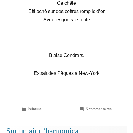
Ce châle
Effiloché sur des coffres remplis d’or
Avec lesquels je roule
…
Blaise Cendrars.
Extrait des Pâques à New-York
Publié
sur
Peinture...
5 commentaires
dans
« Je
suis
couché
Sur un air d’harmonica…
dans