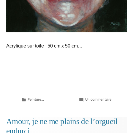
Acrylique sur toile 50 cm x 50 cm…
Publié
sur
Peinture...
Un commentaire
dans
La
dent
dure
Amour, je ne me plains de l’orgueil
endurci…