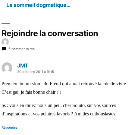
l’article
précédent :
Le sommeil dogmatique…
Rejoindre la conversation
6 commentaires
JMT
a
20 octobre 2011 à 1h15
dit :
Première impression : du Freud qui aurait retrouvé la joie de vivre !
C’est gai, je fais bonne chair (!)
ps : vous en diriez-nous un peu, cher Soluto, sur vos sources
d’inspirations et vos peintres favoris ? Amitiés enthousiastes.
Répondre