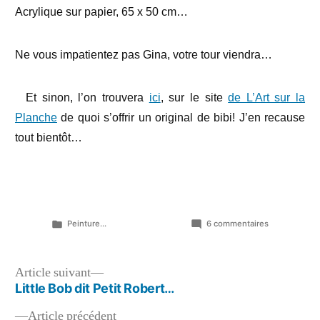
Acrylique sur papier, 65 x 50 cm…
Ne vous impatientez pas Gina, votre tour viendra…
Et sinon, l’on trouvera
ici
, sur le site
de L’Art sur la
Planche
de quoi s’offrir un original de bibi! J’en recause
tout bientôt…
Publié
sur
Peinture...
6 commentaires
dans
Angèle
et
Zoé…
Navigation
Article
Article suivant
suivant :
Little Bob dit Petit Robert…
de
Article
Article précédent