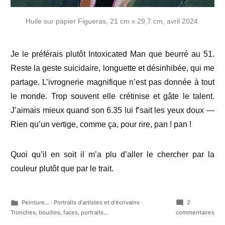
Huile sur papier Figueras, 21 cm x 29,7 cm, avril 2024.
Je le préférais plutôt Intoxicated Man que beurré au 51.
Reste la geste suicidaire, longuette et désinhibée, qui me
partage. L’ivrognerie magnifique n’est pas donnée à tout
le monde. Trop souvent elle crétinise et gâte le talent.
J’aimais mieux quand son 6.35 lui f’sait les yeux doux —
Rien qu’un vertige, comme ça, pour rire, pan ! pan !
Quoi qu’il en soit il m’a plu d’aller le chercher par la
couleur plutôt que par le trait.
Publié
Peinture...
·
Portraits d'artistes et d'écrivains
·
2
dans
sur
Tronches, bouilles, faces, portraits...
commentaires
Ser