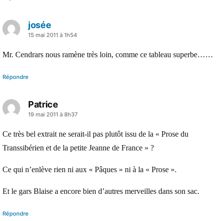
josée
a
15 mai 2011 à 1h54
dit :
Mr. Cendrars nous ramène très loin, comme ce tableau superbe……
Répondre
Patrice
a
19 mai 2011 à 8h37
dit :
Ce très bel extrait ne serait-il pas plutôt issu de la « Prose du
Transsibérien et de la petite Jeanne de France » ?
Ce qui n’enlève rien ni aux « Pâques » ni à la « Prose ».
Et le gars Blaise a encore bien d’autres merveilles dans son sac.
Répondre