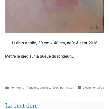
Huile sur toile, 30 cm x 40 cm, août & sept 2016
Mettre le pied sur la queue du rongeur…
Publié
sur
Peinture...
·
Tronches, bouilles, faces, portraits...
2 commentaires
dans
Ind
La dent dure