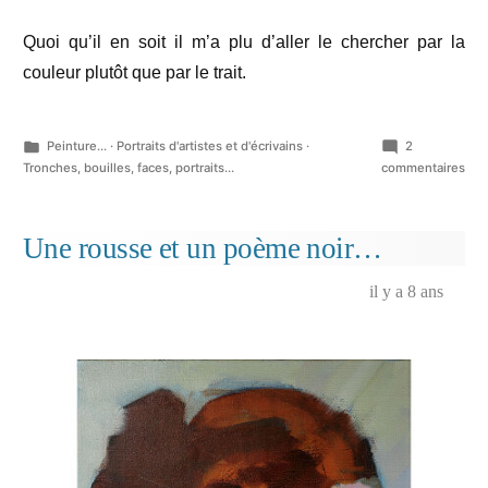
Quoi qu’il en soit il m’a plu d’aller le chercher par la
couleur plutôt que par le trait.
Publié
Peinture...
·
Portraits d'artistes et d'écrivains
·
2
dans
sur
Tronches, bouilles, faces, portraits...
commentaires
Ser
G.
Une rousse et un poème noir…
il y a 8 ans