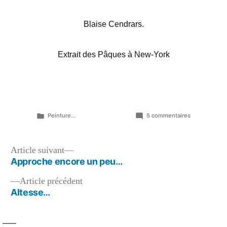
Blaise Cendrars.
Extrait des Pâques à New-York
Publié
sur
Peinture...
5 commentaires
dans
« Je
suis
couché
Navigation
Article
Article suivant
dans
suivant :
Approche encore un peu…
de
un
plaid
Article
Article précédent
l’article
bariolé
précédent :
Altesse…
comme
ma
vie… »