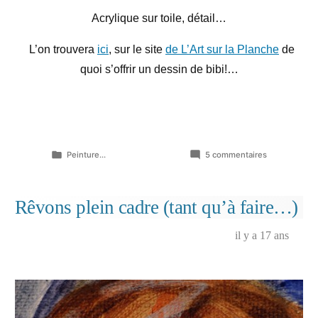
Acrylique sur toile, détail…
L’on trouvera
ici
, sur le site
de L’Art sur la Planche
de
quoi s’offrir un dessin de bibi!…
Publié
sur
Peinture...
5 commentaires
dans
Sur
un
air
Rêvons plein cadre (tant qu’à faire…)
d’harmonica
il y a 17 ans