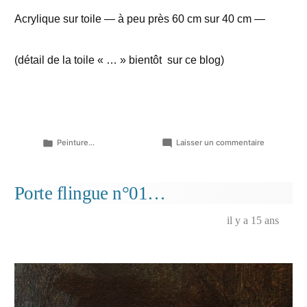
Acrylique sur toile — à peu près 60 cm sur 40 cm —
(détail de la toile « … » bientôt sur ce blog)
Publié
sur
Peinture...
Laisser un commentaire
dans
Autre
bout
de
Porte flingue n°01…
toile…
(extrait
il y a 15 ans
avec
un
personnag