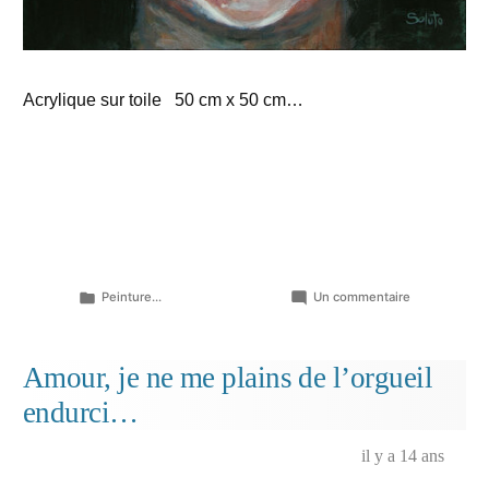
Acrylique sur toile 50 cm x 50 cm…
Publié
sur
Peinture...
Un commentaire
dans
La
dent
dure
Amour, je ne me plains de l’orgueil
endurci…
il y a 14 ans