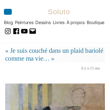
Soluto
Blog
Peintures
Dessins
Livres
À propos
Boutique
@soluto_peinturesdessins
Soluto-
@solutopeintureetdessin.5311
solutoblog@gmail.com
Peintures-
Aller
« Je suis couché dans un plaid bariolé
Dessins
au
comme ma vie… »
contenu
il y a 15 ans