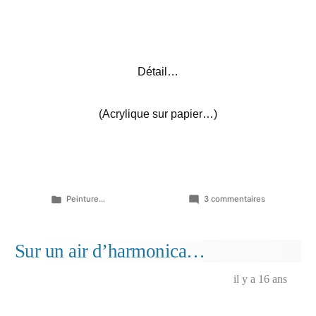
Détail…
(Acrylique sur papier…)
Publié
sur
Peinture...
3 commentaires
dans
Porte
flingue
n°01…
Sur un air d’harmonica…
il y a 16 ans