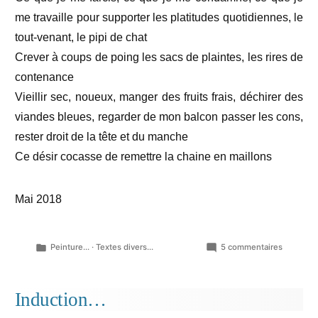
me travaille pour supporter les platitudes quotidiennes, le
tout-venant, le pipi de chat
Crever à coups de poing les sacs de plaintes, les rires de
contenance
Vieillir sec, noueux, manger des fruits frais, déchirer des
viandes bleues, regarder de mon balcon passer les cons,
rester droit de la tête et du manche
Ce désir cocasse de remettre la chaine en maillons
Mai 2018
Publié
sur
Peinture...
·
Textes divers...
5 commentaires
dans
Une
rousse
et
Induction…
un
poème