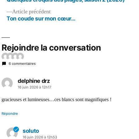
de
Article
Article précédent
l’article
précédent :
Ton coude sur mon cœur…
Rejoindre la conversation
6 commentaires
delphine drz
a
16 juin 2026 à 12h17
dit :
gracieuses et lumineuses…ces blancs sont magnifiques !
Répondre
soluto
a
16 juin 2026 à 12h53