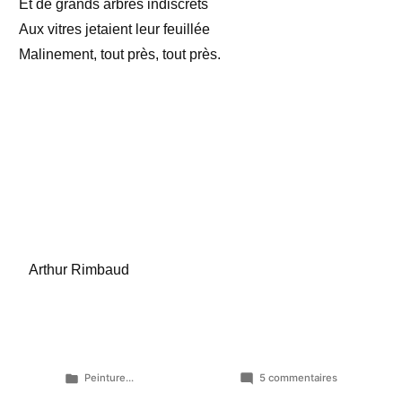
Et de grands arbres indiscrets
Aux vitres jetaient leur feuillée
Malinement, tout près, tout près.
Arthur Rimbaud
Publié
sur
Peinture...
5 commentaires
dans
Première