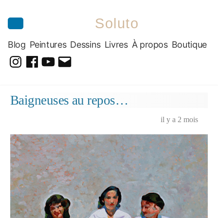
Soluto
Blog
Peintures
Dessins
Livres
À propos
Boutique
@soluto_peinturesdessins
Soluto-
@solutopeintureetdessin.5311
solutoblog@gmail.com
Peintures-
Aller
Baigneuses au repos…
Dessins
au
contenu
il y a 2 mois