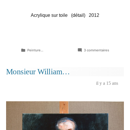
Acrylique sur toile (détail) 2012
Publié
sur
Peinture...
3 commentaires
dans
Partir
disiez-
vous…
Monsieur William…
(extrait)
il y a 15 ans