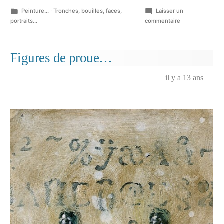
Publié
Peinture...
·
Tronches, bouilles, faces,
Laisser un
dans
sur
portraits...
commentaire
Torsion
de
données
Figures de proue…
picturales…
il y a 13 ans