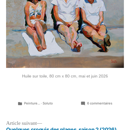
Huile sur toile, 80 cm x 80 cm, mai et juin 2026
Publié
sur
Peinture...
·
Soluto
6 commentaires
dans
Baigneuse
au
repos…
Navigation
Article
Article suivant
suivant :
Quelques croquis des plages, saison 2 (2026)