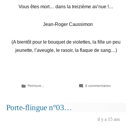
Vous êtes mort… dans la treizième av’nue !…
Jean-Roger Caussimon
(A bientôt pour le bouquet de violettes, la fille un peu
jeunette, l’aveugle, le rasoir, la flaque de sang…)
Publié
sur
Peinture...
8 commentaires
dans
Monsieur
William…
Porte-flingue n°03…
il y a 15 ans