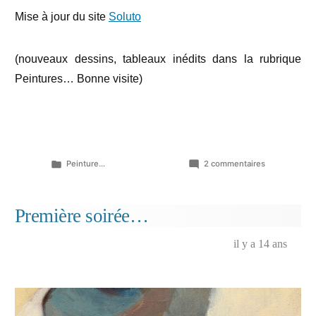
Mise à jour du site
Soluto
(nouveaux dessins, tableaux inédits dans la rubrique
Peintures… Bonne visite)
Publié
sur
Peinture...
2 commentaires
dans
Figures
de
proue…
Première soirée…
il y a 14 ans