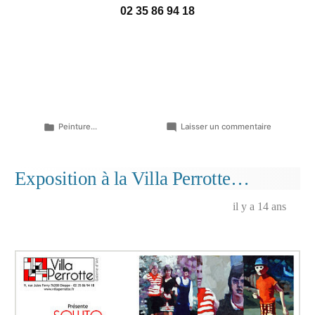
02 35 86 94 18
Publié
sur
Peinture...
Laisser un commentaire
dans
J-
1…
Vernissage
Exposition à la Villa Perrotte…
demain
26
il y a 14 ans
mai
2012
à
la
Villa
Perrotte!