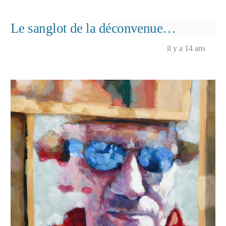
dans
Exposition
à
la
Le sanglot de la déconvenue…
Villa
Perrotte…
il y a 14 ans