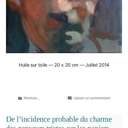
Huile sur toile — 20 x 20 cm — Juillet 2014
Publié
sur
Peinture...
Laisser un commentaire
dans
Tête
au
carré…
De l’incidence probable du charme