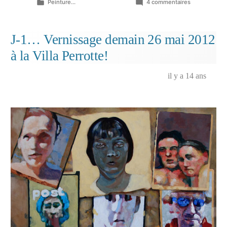
Publié
sur
Peinture...
4 commentaires
dans
J’ai
des
rires
J-1… Vernissage demain 26 mai 2012
qui
à la Villa Perrotte!
saignent…
il y a 14 ans