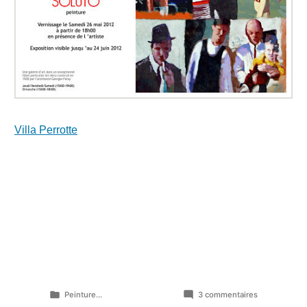
Villa Perrotte
Publié
sur
Peinture...
3 commentaires