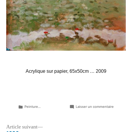
Acrylique sur papier, 65x50cm … 2009
Publié
sur
Peinture...
Laisser un commentaire
dans
Vers
Octeville…
Navigation
Article
Article suivant