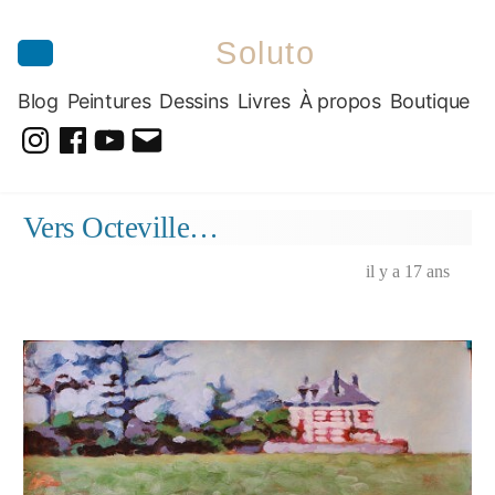
Soluto
Blog
Peintures
Dessins
Livres
À propos
Boutique
@soluto_peinturesdessins
Soluto-
@solutopeintureetdessin.5311
solutoblog@gmail.com
Peintures-
Aller
Vers Octeville…
Dessins
au
contenu
il y a 17 ans