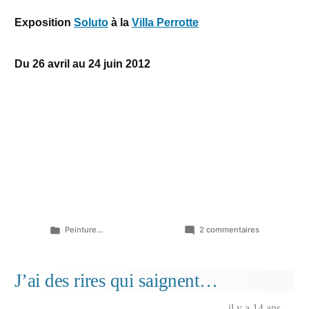
Exposition
Soluto
à la
Villa Perrotte
Du 26 avril au 24 juin 2012
Publié
sur
Peinture...
2 commentaires
dans
La
mort
petite…
J’ai des rires qui saignent…
il y a 14 ans