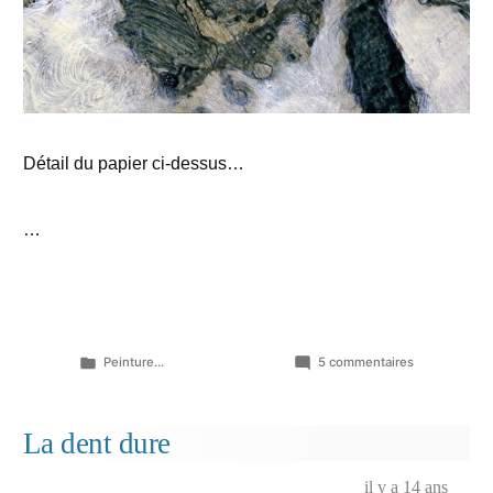
Détail du papier ci-dessus…
…
Publié
sur
Peinture...
5 commentaires
dans
Rentrée!
(reprise
de
La dent dure
quelques
pistes
il y a 14 ans