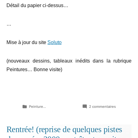
Détail du papier ci-dessus…
…
Mise à jour du site
Soluto
(nouveaux dessins, tableaux inédits dans la rubrique
Peintures… Bonne visite)
Publié
sur
Peinture...
2 commentaires
dans
Figures
de
proue…
Rentrée! (reprise de quelques pistes