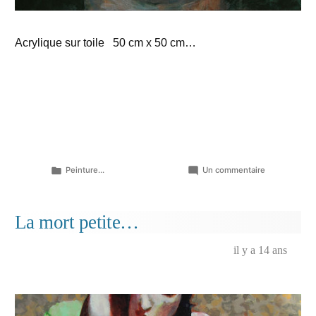
Acrylique sur toile 50 cm x 50 cm…
Publié
sur
Peinture...
Un commentaire
dans
La
dent
dure
La mort petite…
il y a 14 ans