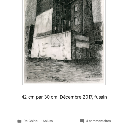
42 cm par 30 cm, Décembre 2017, fusain
Publié
sur
De Chine...
·
Soluto
4 commentaires
dans
Croquis