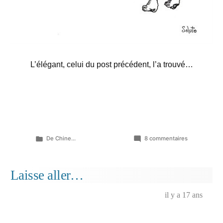
L’élégant, celui du post précédent, l’a trouvé…
Publié
sur
De Chine...
8 commentaires
dans
Chacun
cherche
son
Laisse aller…
chien…
il y a 17 ans