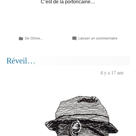
C’est de la portoricaine…
Publié
sur
De Chine...
Laisser un commentaire
dans
Laisse
aller…
Réveil…
il y a 17 ans