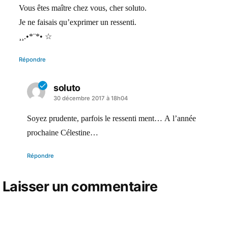
dit :
Vous êtes maître chez vous, cher soluto.
Je ne faisais qu’exprimer un ressenti.
¸¸.•*¨*• ☆
Répondre
soluto
a
30 décembre 2017 à 18h04
dit :
Soyez prudente, parfois le ressenti ment… A l’année
prochaine Célestine…
Répondre
Laisser un commentaire