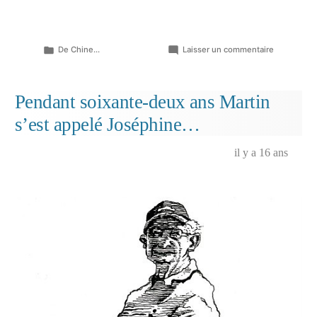
Publié
sur
De Chine...
Laisser un commentaire
dans
Petit
garçon…
Pendant soixante-deux ans Martin
s’est appelé Joséphine…
il y a 16 ans