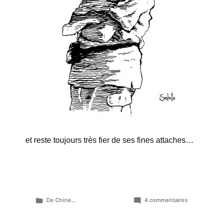
et reste toujours très fier de ses fines attaches…
Publié
sur
De Chine...
4 commentaires
dans
Pendant
soixante-