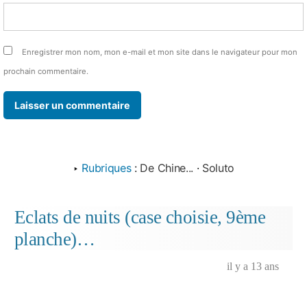
Enregistrer mon nom, mon e-mail et mon site dans le navigateur pour mon
prochain commentaire.
‣
Rubriques
:
De Chine...
·
Soluto
Eclats de nuits (case choisie, 9ème
planche)…
il y a 13 ans