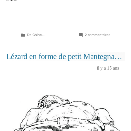
Publié
sur
De Chine...
2 commentaires
dans
Eclats
de
nuits
Lézard en forme de petit Mantegna…
(case
choisie,
il y a 15 ans
9ème
planche)
…