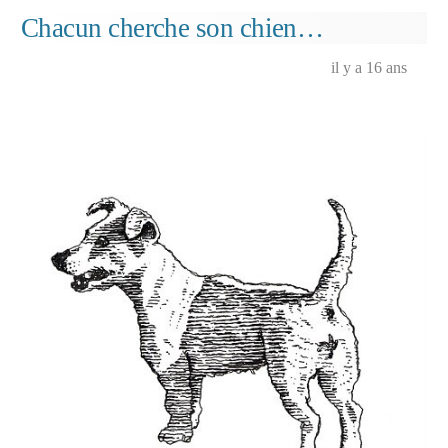
deux
Chacun cherche son chien…
ans
Martin
il y a 16 ans
s’est
appelé
Joséphine…