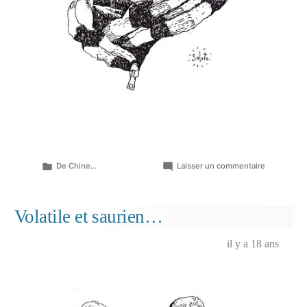
Publié
sur
De Chine...
Laisser un commentaire
dans
Bonnet…
Volatile et saurien…
il y a 18 ans