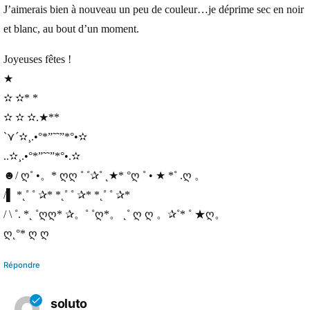
J’aimerais bien à nouveau un peu de couleur…je déprime sec en noir
et blanc, au bout d’un moment.
Joyeuses fêtes !
★
✫ ✫* *
✫ ✫ ✫.★**
`⋎´✫¸.•°*”˜˜”*°•✫
..✫¸.•°*”˜˜”*°•.✫
☻/ ღ˚ •。* ღღ ˚ ˚✰˚ ˛★* °ღ ˚ • ★ *˚ .ღ 。
/▌ *˛˚ ˚ ✰* *˛˚ ˚ ✰* *˛˚ ˚ ✰*
/ \ ˚. *˛ ˚ღღ* ✰。˚ ˚ღ*。 ˛˚ ღ ღ 。✰˚* ˚ ★ღ。
ღ˛°* ღ ღ
Répondre
soluto