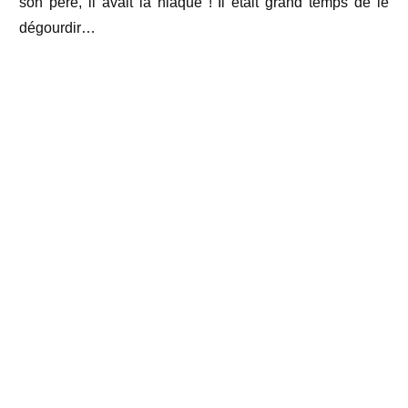
son père, il avait la niaque ! Il était grand temps de le
dégourdir…