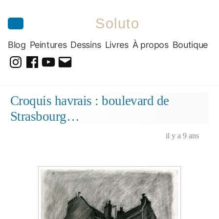
Soluto
Blog
Peintures
Dessins
Livres
À propos
Boutique
@soluto_peinturesdessins
Soluto-
@solutopeintureetdessin.5311
solutoblog@gmail.com
Peintures-
Aller
Croquis havrais : boulevard de
Dessins
au
Strasbourg…
contenu
il y a 9 ans