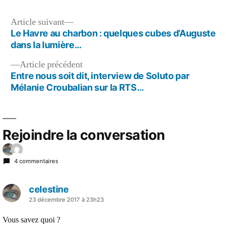
havrais
:
Navigation
Article
Article suivant
boulevard
suivant :
Le Havre au charbon : quelques cubes d’Auguste
de
de
dans la lumière…
Strasbour
l’article
Article
Article précédent
précédent :
Entre nous soit dit, interview de Soluto par
Mélanie Croubalian sur la RTS…
Rejoindre la conversation
4 commentaires
celestine
a
23 décembre 2017 à 23h23
dit :
Vous savez quoi ?