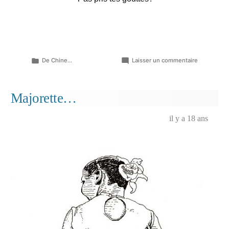
Publié
sur
De Chine...
Laisser un commentaire
dans
Volatile
et
saurien…
Majorette…
il y a 18 ans