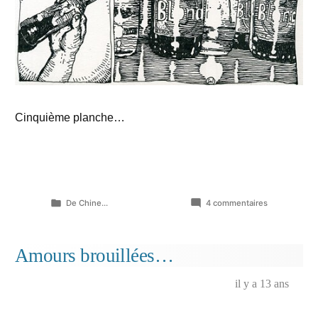
Cinquième planche…
Publié
sur
De Chine...
4 commentaires
dans
Eclats
de
nuits
Amours brouillées…
(05)
…
il y a 13 ans