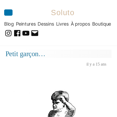
Soluto
Blog
Peintures
Dessins
Livres
À propos
Boutique
@soluto_peinturesdessins
Soluto-
@solutopeintureetdessin.5311
solutoblog@gmail.com
Peintures-
Aller
Petit garçon…
Dessins
au
contenu
il y a 15 ans