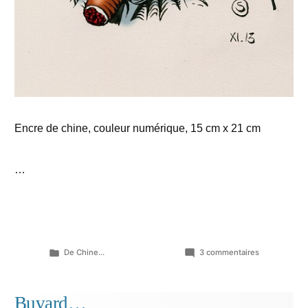
Encre de chine, couleur numérique, 15 cm x 21 cm
…
Publié
sur
De Chine...
3 commentaires
dans
Dessiner
méchammen
Buvard…