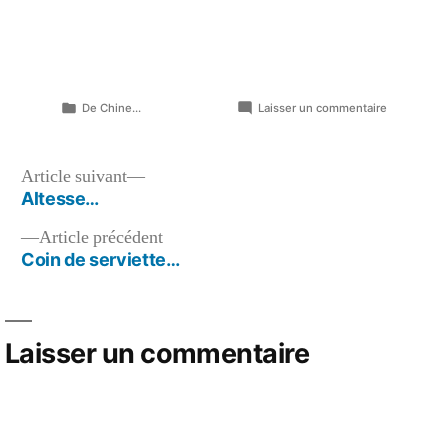
Publié
sur
De Chine...
Laisser un commentaire
dans
Petit
garçon…
Navigation
Article
Article suivant
suivant :
Altesse…
de
Article
Article précédent
l’article
précédent :
Coin de serviette…
Laisser un commentaire