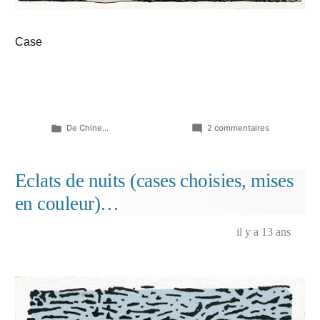
Case
Publié
sur
De Chine...
2 commentaires
dans
Eclats
de
nuits
Eclats de nuits (cases choisies, mises
(case
en couleur)…
choisie,
autre
planche)
il y a 13 ans
…