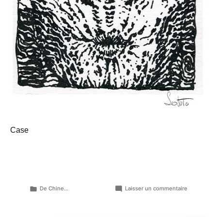
Case
Publié
sur
De Chine...
Laisser un commentaire
dans
Eclats
de
nuits