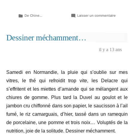
Publié
sur
De Chine...
Laisser un commentaire
dans
Un
orchestre
de
Dessiner méchamment…
sentiments
femelles…
il y a 13 ans
Samedi en Normandie, la pluie qui s’oublie sur mes
vitres, le thé qui refroidit trop vite, les Delacre qui
s’effritent et les miettes d’amande qui se mélangent aux
chiures de gomme. Plus tard la Duvel au goulot et le
jambon cru chiffonné dans son papier, le saucisson à l’ail
fumé, le riz camarguais, d’hier, tassé dans un ramequin
de porcelaine, une pomme et trois noix… Voluptés de la
nutrition, joie de la solitude. Dessiner méchamment.