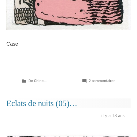
Case
Publié
sur
De Chine...
2 commentaires
dans
Eclats
de
nuits
Eclats de nuits (05)…
(case
choisie,
il y a 13 ans
9ème
planche)
…