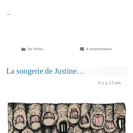
…
Publié
sur
De Chine...
4 commentaires
dans
Buvard…
La songerie de Justine…
il y a 13 ans