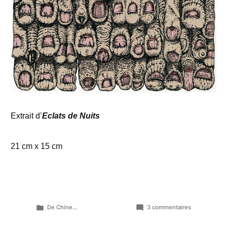
Extrait d’
Eclats de Nuits
21 cm x 15 cm
Publié
sur
De Chine...
3 commentaires
dans
La
songerie