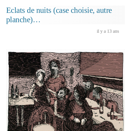
de
Eclats de nuits (case choisie, autre
Justine…
planche)…
il y a 13 ans