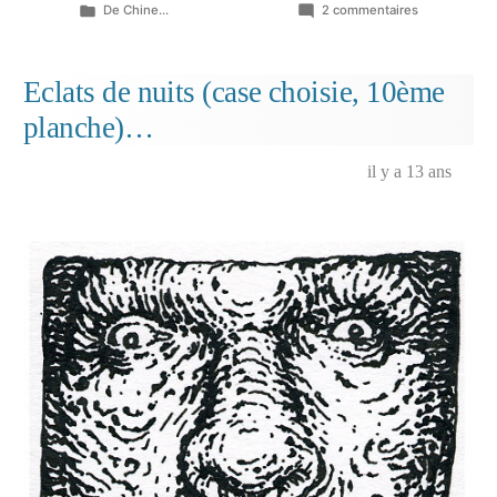
Publié
sur
De Chine...
2 commentaires
dans
Eclats
de
nuits
Eclats de nuits (case choisie, 10ème
(cases
planche)…
choisies,
mises
en
il y a 13 ans
couleur)
…