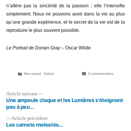
n’altère pas la sincérité de la passion ; elle l’intensifie
simplement. Nous ne pouvons avoir dans la vie au plus
qu’une grande expérience, et le secret de la vie est de la
reproduire le plus souvent possible.
Le Portrait de Dorian Gray
– Oscar Wilde
Publié
sur
Non classé
·
Soluto
3 commentaires
dans
Pattern,
Gift
wrap,
Navigation
Article
Article suivant
papier
suivant :
Une ampoule claque et les Lumières s’éteignent
de
peint,
peu à peu…
compulsio
l’article
de
Article
Article précédent
répétition
précédent :
Les carnets molestés…