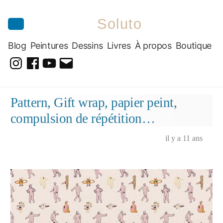
Soluto
Blog
Peintures
Dessins
Livres
À propos
Boutique
@soluto_peinturesdessins
Soluto-
@solutopeintureetdessin.5311
solutoblog@gmail.com
Peintures-
Aller
Pattern, Gift wrap, papier peint,
Dessins
au
compulsion de répétition…
contenu
il y a 11 ans