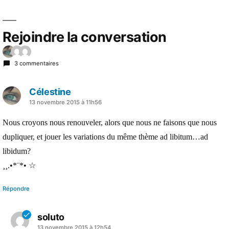
Rejoindre la conversation
3 commentaires
Célestine
a
13 novembre 2015 à 11h56
dit :
Nous croyons nous renouveler, alors que nous ne faisons que nous
dupliquer, et jouer les variations du même thème ad libitum…ad
libidum?
¸¸.•*¨*• ☆
Répondre
soluto
a
13 novembre 2015 à 12h54