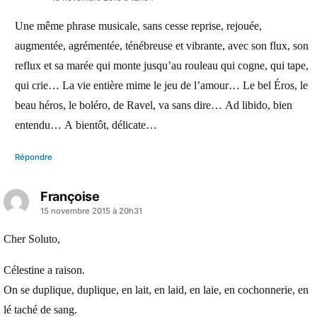
dit :
Une même phrase musicale, sans cesse reprise, rejouée,
augmentée, agrémentée, ténébreuse et vibrante, avec son flux, son
reflux et sa marée qui monte jusqu’au rouleau qui cogne, qui tape,
qui crie… La vie entière mime le jeu de l’amour… Le bel Éros, le
beau héros, le boléro, de Ravel, va sans dire… Ad libido, bien
entendu… A bientôt, délicate…
Répondre
Françoise
a
15 novembre 2015 à 20h31
dit :
Cher Soluto,
Célestine a raison.
On se duplique, duplique, en lait, en laid, en laie, en cochonnerie, en
lé taché de sang.