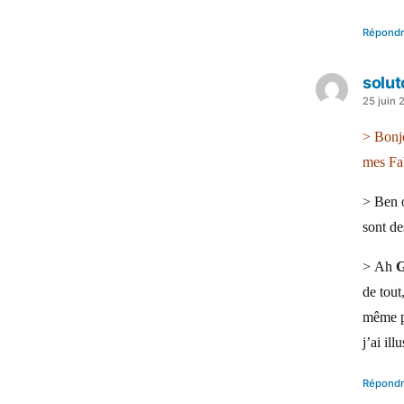
Répond
solut
a
25 juin 
dit :
> Bonj
mes Fa
> Ben 
sont d
> Ah
G
de tout
même p
j’ai il
Répond