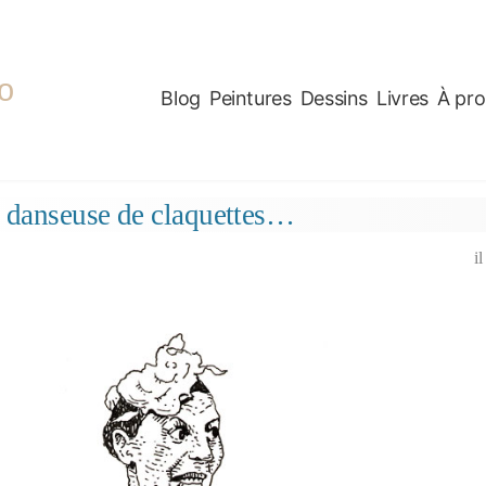
o
Blog
Peintures
Dessins
Livres
À pr
 danseuse de claquettes…
i