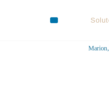
Solut
Aller
Marion,
au
contenu