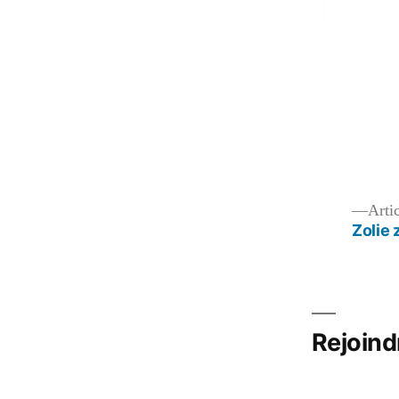
Navigation
Arti
Zolie 
de
l’article
Rejoind