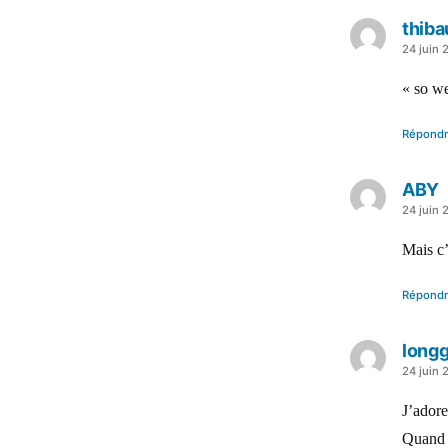
thiba
a
24 juin 
dit :
« so we
Répond
ABY
a
24 juin 
dit :
Mais c
Répond
long
a
24 juin 
dit :
J’adore
Quand e