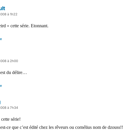
ult
2008 à 1h22
ird » cette série. Etonnant.
re
2008 à 2h00
’est du délire…
re
g
2008 à 7h34
 cette série!
st-ce que c’est édité chez les rêveurs ou cornélius nom de dzouss!!