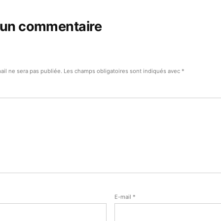
 un commentaire
ail ne sera pas publiée.
Les champs obligatoires sont indiqués avec
*
E-mail
*