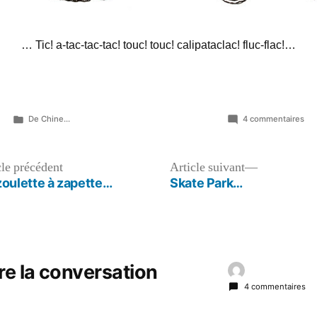
… Tic! a-tac-tac-tac! touc! touc! calipataclac! fluc-flac!…
Publié
sur
De Chine...
4 commentaires
dans
Mar
da
de
Article
Article
cle précédent
Article suivant
cla
précédent :
suivant :
zoulette à zapette…
Skate Park…
re la conversation
4 commentaires