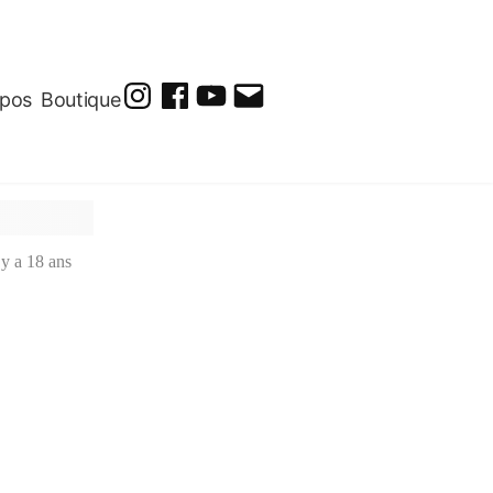
opos
Boutique
@soluto_peinturesdessins
Soluto-
@solutopeintureetdessin.5311
solutoblog@gmail.com
Peintures-
Dessins
l y a 18 ans