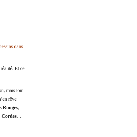
dessins dans
réalité. Et ce
on, mais loin
n’en rêve
s Rouges
,
s Cordes
…