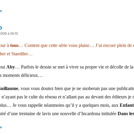
re
o
2008 à 0h10
our à
tous
… Content que cette série vous plaise… J’ai encore plein de 
ber et Staedtler…
oui
Aby
… Parfois le dessin se met à vivre sa propre vie et décolle de la 
es moments délicieux…
uillaume
, vous vous doutez bien que je ne snoberais pas une publicati
, n’ayant pas le culte du réseau et n’allant pas au devant des éditeurs je 
lus… Je vous rappelle néanmoins qu’il y a quelques mois, aux
Enfant
lustré d’une trentaine de lavis une nouvelle d’Incardona intitulée
Dans le
re