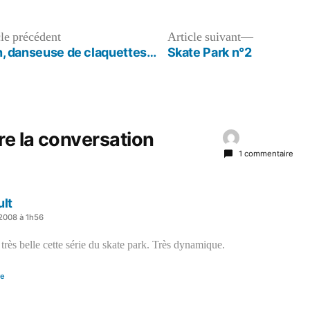
dans
Ska
Pa
Article
Article
cle précédent
Article suivant
précédent :
suivant :
, danseuse de claquettes…
Skate Park n°2
re la conversation
1 commentaire
ult
t 2008 à 1h56
rès belle cette série du skate park. Très dynamique.
re