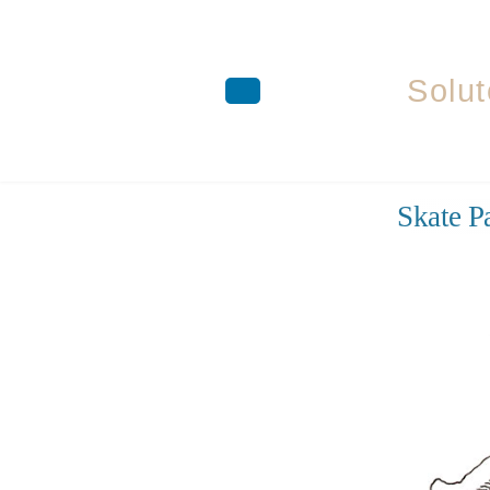
Solut
Aller
Skate 
au
contenu