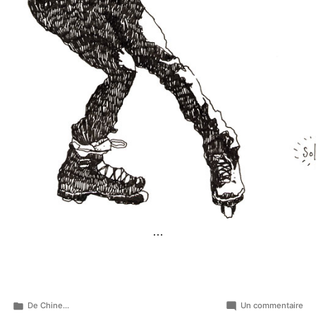
…
Publié
sur
De Chine...
Un commentaire