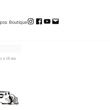
opos
Boutique
@soluto_peinturesdessins
Soluto-
@solutopeintureetdessin.5311
solutoblog@gmail.com
Peintures-
Dessins
l y a 18 ans