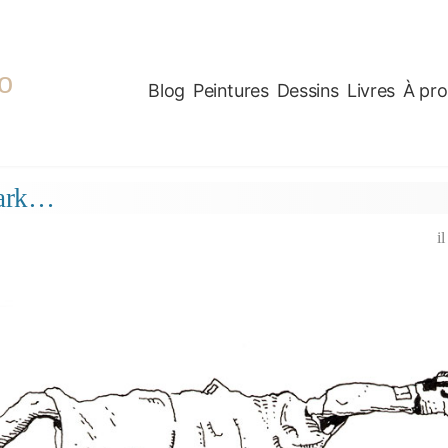
o
Blog
Peintures
Dessins
Livres
À pr
Park…
i