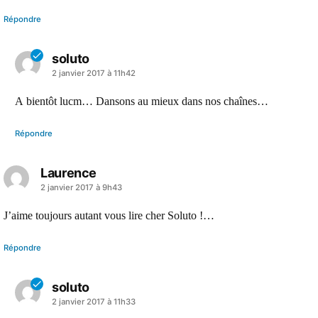
Répondre
soluto
a
2 janvier 2017 à 11h42
dit :
A bientôt lucm… Dansons au mieux dans nos chaînes…
Répondre
Laurence
a
2 janvier 2017 à 9h43
dit :
J’aime toujours autant vous lire cher Soluto !…
Répondre
soluto
a
2 janvier 2017 à 11h33