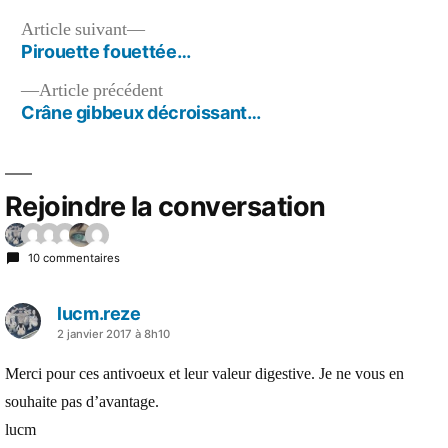
?
Va
Navigation
Article
Article suivant
te
suivant :
Pirouette fouettée…
de
rhabiller…
Voeux
Article
Article précédent
l’article
pour
précédent :
Crâne gibbeux décroissant…
2017…
Rejoindre la conversation
10 commentaires
lucm.reze
a
2 janvier 2017 à 8h10
dit :
Merci pour ces antivoeux et leur valeur digestive. Je ne vous en
souhaite pas d’avantage.
lucm