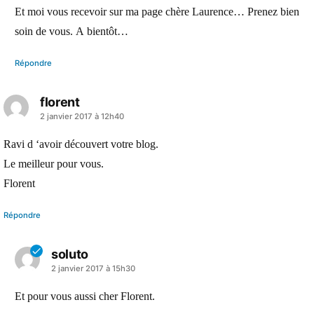
dit :
Et moi vous recevoir sur ma page chère Laurence… Prenez bien
soin de vous. A bientôt…
Répondre
florent
a
2 janvier 2017 à 12h40
dit :
Ravi d ‘avoir découvert votre blog.
Le meilleur pour vous.
Florent
Répondre
soluto
a
2 janvier 2017 à 15h30
dit :
Et pour vous aussi cher Florent.