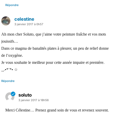
Répondre
celestine
a
3 janvier 2017 à 0h57
dit :
Ah mon cher Soluto, que j’aime votre peinture fraîche et vos mots
jouissifs…
Dans ce magma de banalités plates à pleurer, un peu de relief donne
de l’oxygène.
Je vous souhaite le meilleur pour cette année impaire et première.
¸¸.•*¨*• ☆
Répondre
soluto
a
3 janvier 2017 à 18h56
dit :
Merci Célestine… Prenez grand soin de vous et revenez souvent.