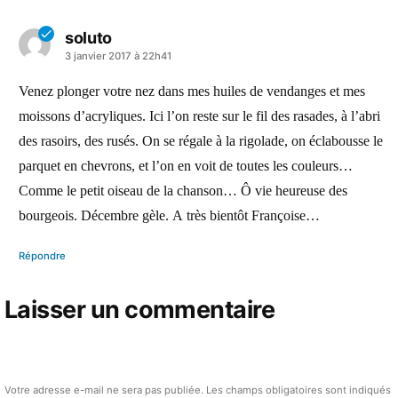
soluto
a
3 janvier 2017 à 22h41
dit :
Venez plonger votre nez dans mes huiles de vendanges et mes
moissons d’acryliques. Ici l’on reste sur le fil des rasades, à l’abri
des rasoirs, des rusés. On se régale à la rigolade, on éclabousse le
parquet en chevrons, et l’on en voit de toutes les couleurs…
Comme le petit oiseau de la chanson… Ô vie heureuse des
bourgeois. Décembre gèle. A très bientôt Françoise…
Répondre
Laisser un commentaire
Votre adresse e-mail ne sera pas publiée.
Les champs obligatoires sont indiqués