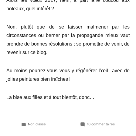
Alors les vœux 2017, hein, à part faire coucou aux
poteaux, quel intérêt ?
Non, plutôt que de se laisser malmener par les
circonstances ou berner par la propagande mieux vaut
prendre de bonnes résolutions : se promettre de venir, de
revenir sur ce blog.
Au moins pourrez-vous vous y régénérer l’œil avec de
jolies peintures bien fraîches !
La bise aux filles et à tout bientôt, donc…
Publié
sur
Non classé
10 commentaires
dans
2016