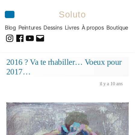
Soluto
Blog
Peintures
Dessins
Livres
À propos
Boutique
@soluto_peinturesdessins
Soluto-
@solutopeintureetdessin.5311
solutoblog@gmail.com
Peintures-
Aller
2016 ? Va te rhabiller… Voeux pour
Dessins
au
2017…
contenu
il y a 10 ans