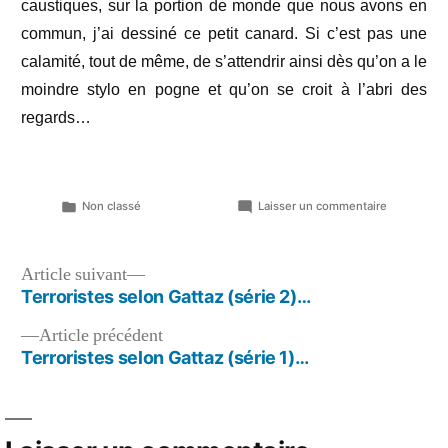
caustiques, sur la portion de monde que nous avons en
commun, j’ai dessiné ce petit canard. Si c’est pas une
calamité, tout de même, de s’attendrir ainsi dès qu’on a le
moindre stylo en pogne et qu’on se croit à l’abri des
regards…
Publié
sur
Non classé
Laisser un commentaire
dans
Cardeusse
Navigation
Article
Article suivant
suivant :
Terroristes selon Gattaz (série 2)…
de
Article
Article précédent
l’article
précédent :
Terroristes selon Gattaz (série 1)…