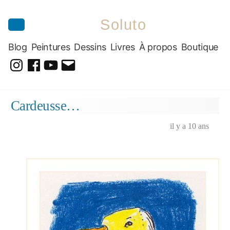
Soluto
Blog
Peintures
Dessins
Livres
À propos
Boutique
@soluto_peinturesdessins
Soluto-
@solutopeintureetdessin.5311
solutoblog@gmail.com
Peintures-
Aller
Cardeusse…
Dessins
au
contenu
il y a 10 ans