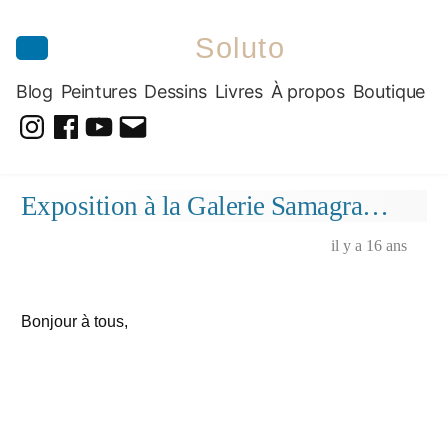
Soluto
Blog
Peintures
Dessins
Livres
À propos
Boutique
@soluto_peinturesdessins
Soluto-
@solutopeintureetdessin.5311
solutoblog@gmail.com
Peintures-
Aller
Exposition à la Galerie Samagra…
Dessins
au
contenu
il y a 16 ans
Bonjour à tous,