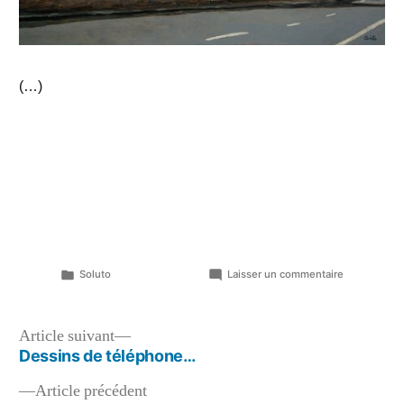
(
…
)
Publié
sur
Soluto
Laisser un commentaire
dans
Exposition
à
la
Navigation
Article
Article suivant
Galerie
suivant :
Dessins de téléphone…
de
Samagra…
Article
Article précédent
l’article