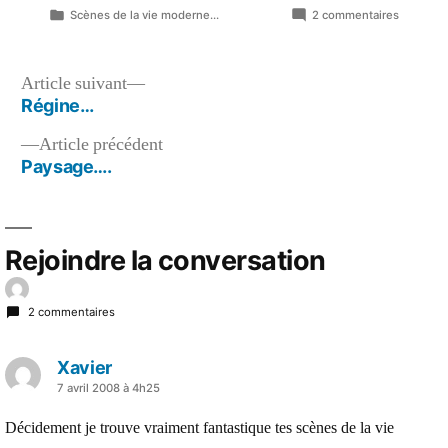
Publié
sur
Scènes de la vie moderne...
2 commentaires
dans
Scène
de
la
Navigation
Article
Article suivant
vie
suivant :
Régine…
de
moderne
n°8…
Article
Article précédent
l’article
précédent :
Paysage….
Rejoindre la conversation
2 commentaires
Xavier
a
7 avril 2008 à 4h25
dit :
Décidement je trouve vraiment fantastique tes scènes de la vie