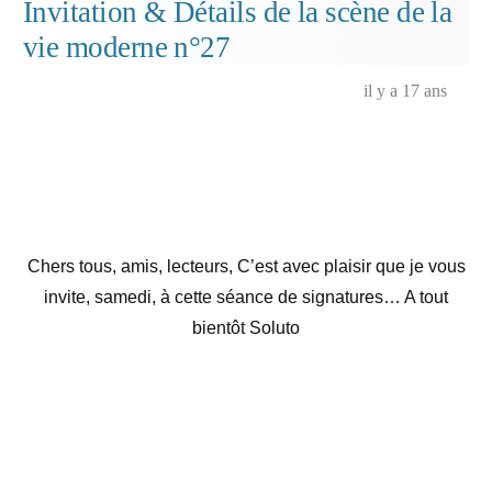
Invitation & Détails de la scène de la
vie
vie moderne n°27
moderne
n°27
il y a 17 ans
Chers tous, amis, lecteurs, C’est avec plaisir que je vous
invite, samedi, à cette séance de signatures… A tout
bientôt Soluto