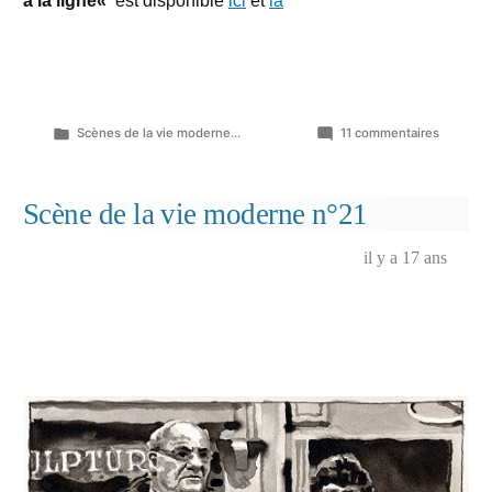
à la ligne
«
est disponible
ici
et
là
Publié
sur
Scènes de la vie moderne...
11 commentaires
dans
Scène
de
la
Scène de la vie moderne n°21
vie
modern
il y a 17 ans
n°22