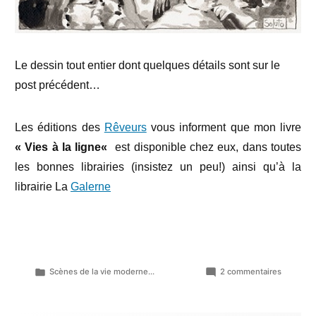
Le dessin tout entier dont quelques détails sont sur le
post précédent…
Les éditions des
Rêveurs
vous informent que mon livre
«
Vies à la ligne
«
est disponible chez eux, dans toutes
les bonnes librairies (insistez un peu!) ainsi qu’à la
librairie La
Galerne
Publié
sur
Scènes de la vie moderne...
2 commentaires
dans
Scène
de
la