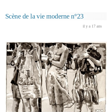
dans
Scène
de
la
Scène de la vie moderne n°23
vie
moderne
il y a 17 ans
n°24