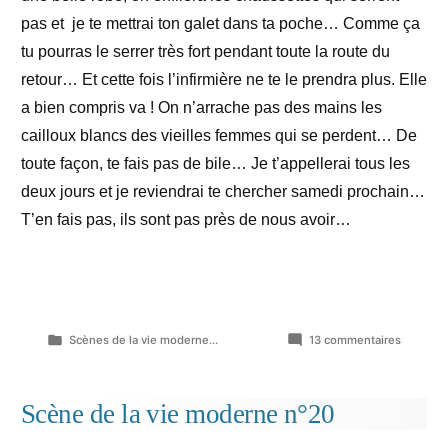
pas et je te mettrai ton galet dans ta poche… Comme ça
tu pourras le serrer très fort pendant toute la route du
retour… Et cette fois l’infirmière ne te le prendra plus. Elle
a bien compris va ! On n’arrache pas des mains les
cailloux blancs des vieilles femmes qui se perdent… De
toute façon, te fais pas de bile… Je t’appellerai tous les
deux jours et je reviendrai te chercher samedi prochain…
T’en fais pas, ils sont pas près de nous avoir…
Publié
sur
Scènes de la vie moderne...
13 commentaires
dans
Scène
de
la
Scène de la vie moderne n°20
vie
modern