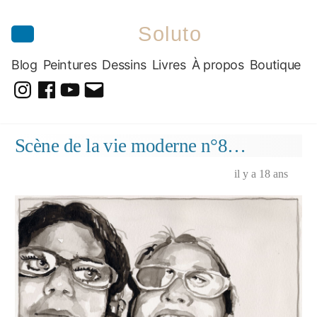
Soluto
Blog
Peintures
Dessins
Livres
À propos
Boutique
@soluto_peinturesdessins
Soluto-
@solutopeintureetdessin.5311
solutoblog@gmail.com
Peintures-
Aller
Scène de la vie moderne n°8…
Dessins
au
contenu
il y a 18 ans