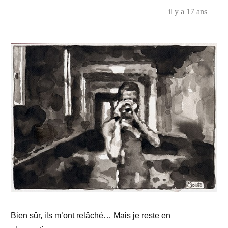
la
il y a 17 ans
scène
de
la
vie
moder
n°27
Bien sûr, ils m’ont relâché… Mais je reste en