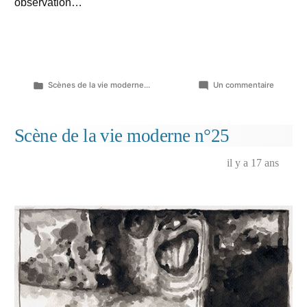
observation…
Publié
sur
Scènes de la vie moderne...
Un commentaire
dans
Scène
de
la
Scène de la vie moderne n°25
vie
moderne
il y a 17 ans
n°26