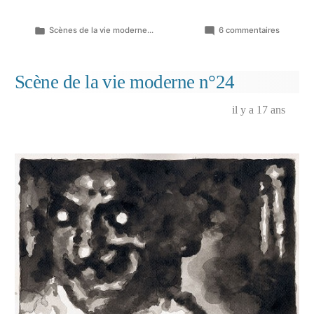
Publié
sur
Scènes de la vie moderne...
6 commentaires
dans
Scène
de
la
Scène de la vie moderne n°24
vie
moderne
il y a 17 ans
n°25