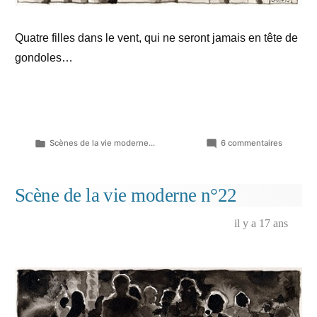
Quatre filles dans le vent, qui ne seront jamais en tête de
gondoles…
Publié
sur
Scènes de la vie moderne...
6 commentaires
dans
Scène
de
la
Scène de la vie moderne n°22
vie
moderne
il y a 17 ans
n°23